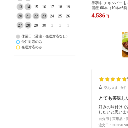
手羽中 チキンバー 甘
13
14
15
16
17
18
19
国産 60本（10本×6
み 惣菜 簡単調理 湯
4,536
20
21
22
23
24
25
26
円
産美味鶏 弁当 おかず 
取り寄せ 保存料不使用
27
28
29
30
1
2
3
無料 焼き鳥屋の味
休業日（受注・発送対応なし）
受注対応のみ
発送対応のみ
弘ちゃま
女性
とても美味し
好みの味付けで
したいと思いま
自分用｜実用品・
注文日：2026/07/0