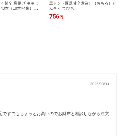
べ 甘辛 唐揚げ 冷凍 チ
黒トン（豚足甘辛煮込）（おもろ）と
40本（10本×4袋）大容
んそく てびち
惣菜 簡単調理 湯煎 業務
756
円
味鶏 弁当 おかず BBQ
寄せ 保存料不使用 冷め
 焼き鳥屋の味
2026/08/03
定ですでもちょっとお高いのでお財布と相談しながら注文