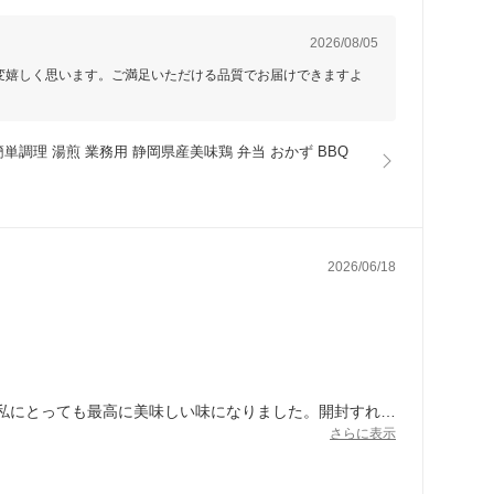
2026/08/05
変嬉しく思います。ご満足いただける品質でお届けできますよ
 簡単調理 湯煎 業務用 静岡県産美味鶏 弁当 おかず BBQ
2026/06/18
私にとっても最高に美味しい味になりました。開封すれば
さらに表示
もお店の方々の誠意も最高です。