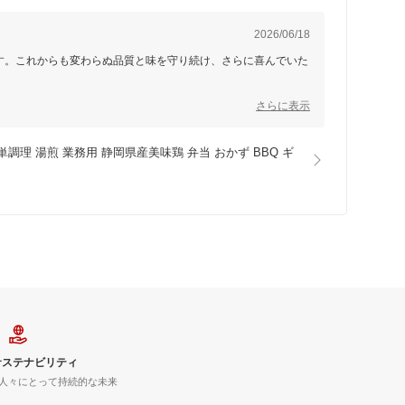
2026/06/18
す。これからも変わらぬ品質と味を守り続け、さらに喜んでいた
さらに表示
単調理 湯煎 業務用 静岡県産美味鶏 弁当 おかず BBQ ギ
サステナビリティ
人々にとって持続的な未来