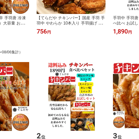
辛 手羽唐 冷凍
【てらだや チキンバー】国産 手羽 手
手羽中 手羽唐
袋）大容量 おつま
羽中 やわらか 10本入り 手羽揚げ 鶏
べ比べ お試し
煎 業務用 静岡県
肉 唐揚げ から揚げ 保存食 アウトド
使用 食べ比
756
1,890
円
円
BBQ ギフト お
ア おつまみ ギフト 保存料不使用 お
パック+スパイ
 冷めても 送料
取り寄せ 簡単 冷凍 おかず 冷凍食品
パック10本入
手羽唐揚げ 弁当 業務用 大容量 食欲
れ スパイシ
の秋 冷めてもふるさと
フト
〜08/06集計）
2
3
位
位