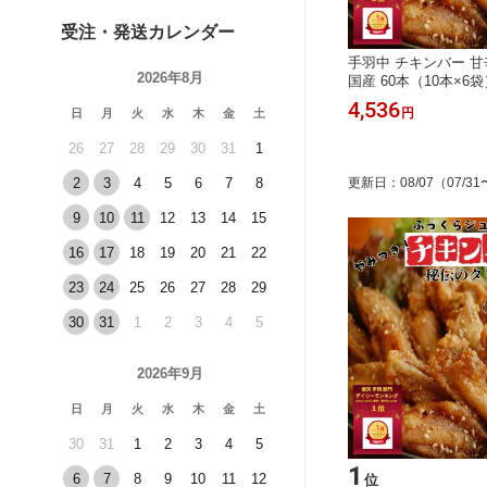
受注・発送カレンダー
もろ）と
てらだや チキンバー 送料無料 国産
手羽中 チキンバー 甘
2026年8月
てらだやチキンバー6パック＋黒トン4
国産 60本（10本×6
パックセット 送料無料 手羽 手羽
み 惣菜 簡単調理 湯
7,360
4,536
円
円
日
月
火
水
木
金
土
中 豚足 おもろ 1パックおまけ付
産美味鶏 弁当 おかず 
き 夏休み お中元 バーベキュー
取り寄せ 保存料不使用
26
27
28
29
30
31
1
無料 焼き鳥屋の味
2
3
4
5
6
7
8
更新日
：
08/07
（07/31
9
10
11
12
13
14
15
16
17
18
19
20
21
22
23
24
25
26
27
28
29
30
31
1
2
3
4
5
2026年9月
日
月
火
水
木
金
土
30
31
1
2
3
4
5
1
6
7
8
9
10
11
12
位