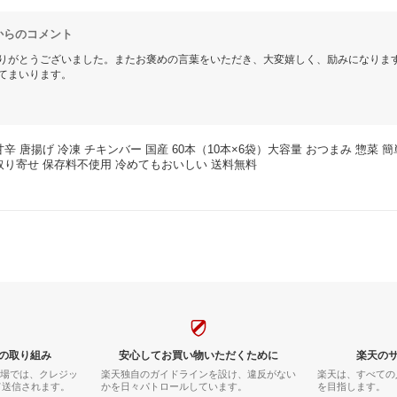
真摯に向き合う心がいっぱいこもった、本当に美味しい商品です。
からのコメント
まま変わりなく守り続けて下さい。
りがとうございました。またお褒めの言葉をいただき、大変嬉しく、励みになりま
てまいります。
ンを贈らせていただきますので、次回ご利用の際はぜひご使用下さい。
や」をご愛顧いただけますようよろしくお願いします。
甘辛 唐揚げ 冷凍 チキンバー 国産 60本（10本×6袋）大容量 おつまみ 惣菜 簡
取り寄せ 保存料不使用 冷めてもおいしい 送料無料
の取り組み
安心してお買い物いただくために
楽天の
市場では、クレジッ
楽天独自のガイドラインを設け、違反がない
楽天は、すべての
て送信されます。
かを日々パトロールしています。
を目指します。