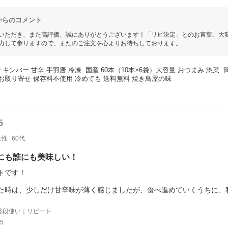
からのコメント
いただき、また高評価、誠にありがとうございます！「リピ決定」とのお言葉、大
力して参りますので、またのご注文を心よりお待ちしております。
チキンバー 甘辛 手羽唐 冷凍  国産 60本（10本×6袋）大容量 おつまみ 惣菜 
 お取り寄せ 保存料不使用 冷めても 送料無料 焼き鳥屋の味
5
女性
60代
にも誰にも美味しい！
トです！
た時は、少しだけ甘辛味が薄く感じましたが、食べ進めていくうちに、
しまいます（笑）
もいただきましたが、「てらだや」さんのものが味も柔らかさもお値段
普段使い｜リピート
には関心を持てません。
5
さにこの事ですね（笑）