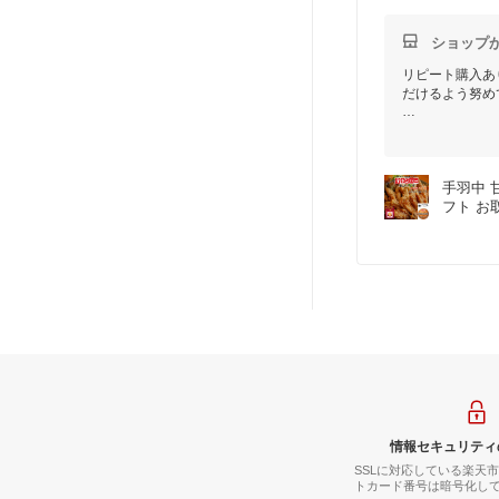
お店の方々の、
ショップ
これからもこの
リピート購入あ
だけるよう努め
レビュークーポ
今後も「てらだ
手羽中 
フト お
情報セキュリティ
SSLに対応している楽天
トカード番号は暗号化し