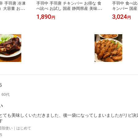
辛 手羽唐 冷凍
手羽中 手羽唐 チキンバー お得な 食
手羽中 食べ比
袋）大容量 おつま
べ比べ お試し 国産 静岡県産 美味鶏
キンバー 国産 
煎 業務用 静岡県
使用 食べ比べセット 秘伝のたれ味1
量 おつまみ 
1,890
3,024
円
円
BBQ ギフト お
パック+スパイシーカレー味1パック 1
用 静岡県産美
 冷めても 送料
パック10本入 手羽揚げ 秘伝のた
ギフト お取り
れ スパイシーカレー お取り寄せギ
てもおいしい
フト
5
60代
い
とても美味しくいただきました、後一袋になってしまいましたがリピ決
す
普段使い｜はじめて
5