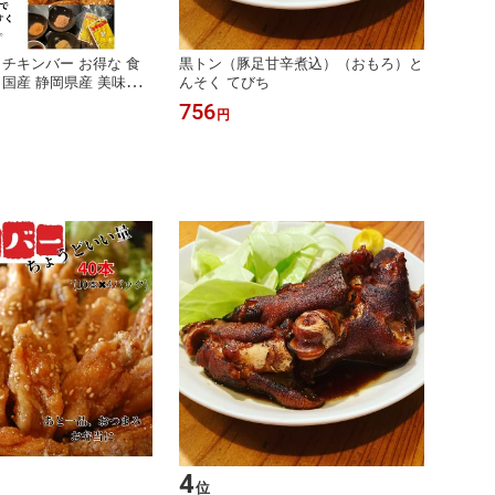
 チキンバー お得な 食
黒トン（豚足甘辛煮込）（おもろ）と
てらだ
 国産 静岡県産 美味鶏
んそく てびち
てらだ
べセット 秘伝のたれ味1
パック
756
7,36
円
シーカレー味1パック 1
中 豚
 手羽揚げ 秘伝のた
き 夏
ーカレー お取り寄せギ
4
位