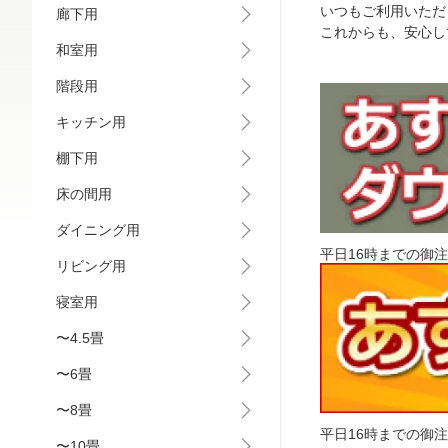
いつもご利用いただ
廊下用
これからも、安心し
和室用
階段用
キッチン用
棚下用
床の間用
ダイニング用
平日16時までの御
リビング用
寝室用
〜4.5畳
〜6畳
〜8畳
平日16時までの御
〜10畳