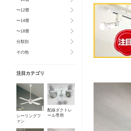
〜12畳
〜14畳
〜18畳
分類別
その他
注目カテゴリ
配線ダクトレ
ール専用
シーリングフ
ァン