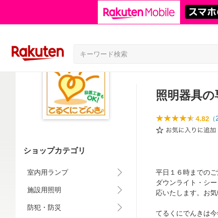
照明器具の
4.82
（
ショップカテゴリ
室内用ランプ
平日１６時までのご
ダウンライト・シー
施設用照明
応いたします。お気
防犯・防災
てるくにでんきは今