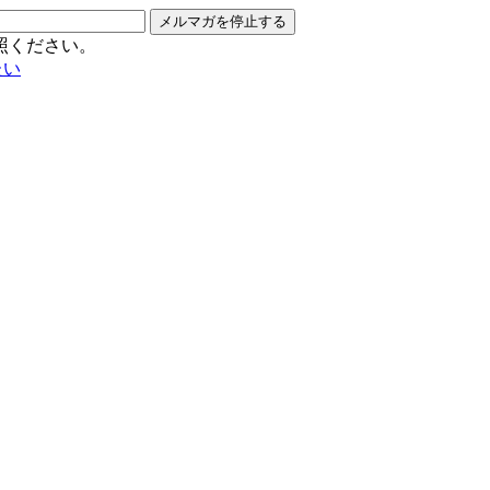
メルマガを停止する
照ください。
たい