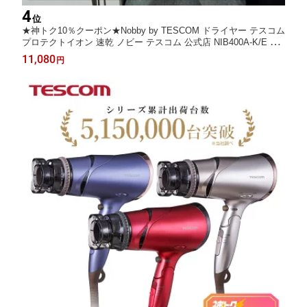
4
位
★神トク10％クーポン★Nobby by TESCOM ドライヤー テスコム
プロテクトイオン 速乾 ノビー テスコム 公式店 NIB400A-K/E NIB
400A-W/E プロテクトイオン マイナスイオン ノビーバイテスコム
11,080
円
プロ 美容師 ツヤ 2年保証 おしゃれ プレゼント ギフト 送料無料