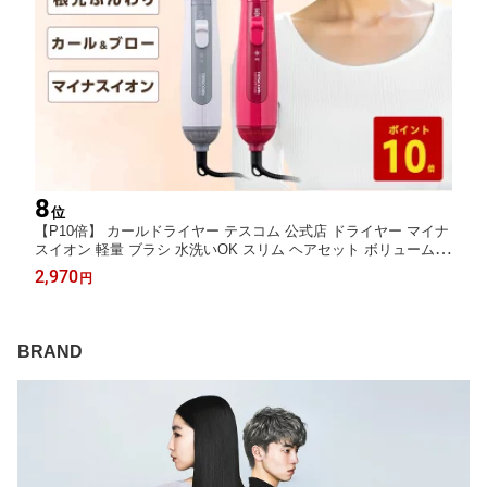
8
位
【P10倍】 カールドライヤー テスコム 公式店 ドライヤー マイナ
スイオン 軽量 ブラシ 水洗いOK スリム ヘアセット ボリュームア
ップ TC200B 1年保証 母の日 プレゼント ギフト TESCOM 日本
2,970
円
メーカー
BRAND