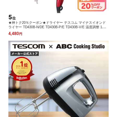
5
位
★神トク20％クーポン★ドライヤー テスコム マイナスイオンド
ライヤー TD430B-N/DE TD430B-P/E TD430B-V/E 温度調整 1年
保証 TESCOM ione イオネ 速乾 大風量 軽量 強力 ヘアドライヤ
4,480
円
ー マイナスイオン 静電気 軽い 早く乾く 多機能 テスコム公式 12
00W 時短 母の日 プレ