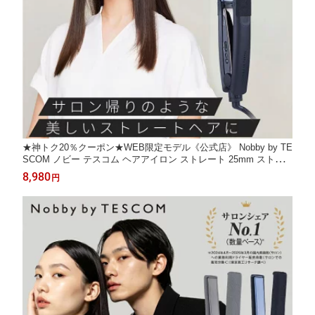
★神トク20％クーポン★WEB限定モデル《公式店》 Nobby by TE
SCOM ノビー テスコム ヘアアイロン ストレート 25mm ストレ
ートアイロン ヘアーアイロン プロテクトイオン プロ仕様 前髪 海
8,980
円
外対応 美容師 美容室 2年保証 NIS500A-K/DE 日本メーカー プ