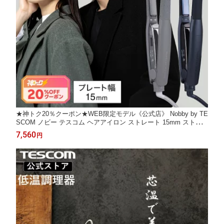
★神トク20％クーポン★WEB限定モデル《公式店》 Nobby by TE
SCOM ノビー テスコム ヘアアイロン ストレート 15mm ストレ
ートアイロン アレンジ カール コテ メンズ ショートヘア ボブ 海
7,560
円
外対応 旅行 2年保証 プロ仕様 美容師 美容室 NIS300A 日本メー
カー プレゼント ギ