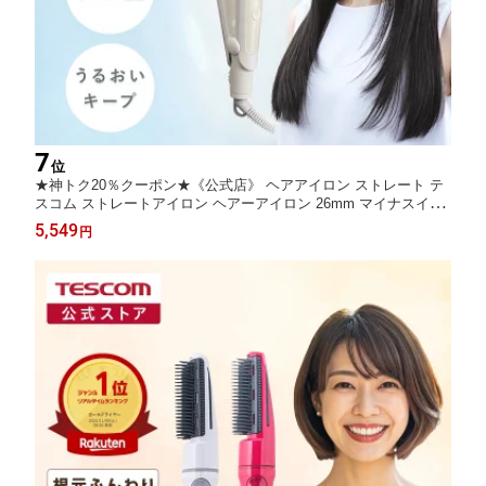
7
位
★神トク20％クーポン★《公式店》 ヘアアイロン ストレート テ
スコム ストレートアイロン ヘアーアイロン 26mm マイナスイオ
ン モイストキープ カール コテ 前髪 巻き髪 アレンジ 海外対応 旅
5,549
円
行 1年保証 エリムス TS550B-W/DE 公式店 日本メーカー 母の日
プレゼント