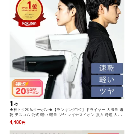
1
位
★神トク20％クーポン★【ランキング1位】ドライヤー 大風量 速
乾 テスコム 公式 軽い 軽量 ツヤ マイナスイオン 強力 時短 人気
TID2400B 艶 ランキング おすすめ 母の日 人気 1年保証 1300W T
4,480
円
ESCOM 黒 ブラック 白 ホワイト ヘアドライヤー 男性 男 早く乾
く 大風圧 ヘア