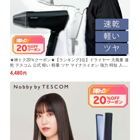
★神トク20％クーポン★【ランキング1位】ドライヤー 大風量 速
乾 テスコム 公式 軽い 軽量 ツヤ マイナスイオン 強力 時短 人気
TID2400B 艶 ランキング おすすめ 母の日 人気 1年保証 1300W T
4,480
円
ESCOM 黒 ブラック 白 ホワイト ヘアドライヤー 男性 男 早く乾
く 大風圧 ヘア