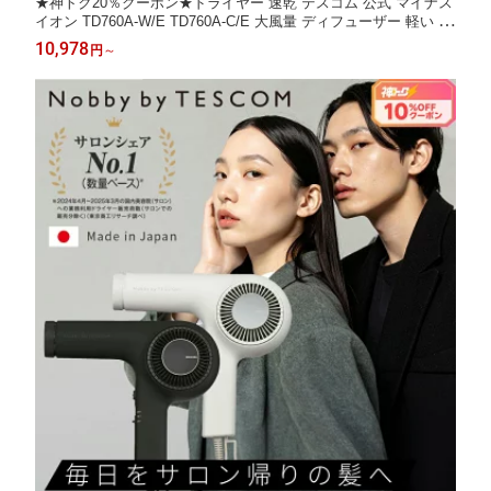
★神トク20％クーポン★ドライヤー 速乾 テスコム 公式 マイナス
イオン TD760A-W/E TD760A-C/E 大風量 ディフューザー 軽い 軽
量 デザイン 時短 早い 静か 低騒音 ブラシレス DC モーター BLD
10,978
円
～
C 強力 温冷自動切替 I字型 コンパクト 小さい 1年保証 パ