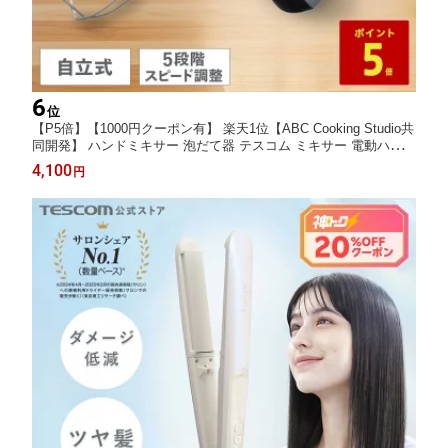
6
位
【P5倍】【1000円クーポン有】 楽天1位【ABC Cooking Studio共
同開発】 ハンドミキサー 泡だて器 テスコム ミキサー 電動ハンド
ミキサー 電動ミキサー ハンドブレンダー ハンディミキサー 軽量
4,100
円
小型 お菓子作り ホイッパー 泡立て コンパクト THM1300S 1年保
証 公式店 日