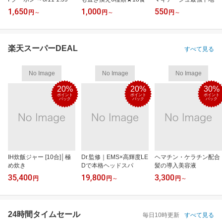
1,650
1,000
550
円
～
円
～
円
～
楽天スーパーDEAL
すべて見る
No Image
No Image
No Image
20%
20%
30%
ポイント
ポイント
ポイント
バック
バック
バック
IH炊飯ジャー [10合]│極
Dr.監修｜EMS×高輝度LE
ヘマチン・ケラチン配合
め炊き
Dで本格ヘッドスパ
髪の導入美容液
35,400
19,800
3,300
円
円
～
円
～
24時間タイムセール
毎日10時更新
すべて見る