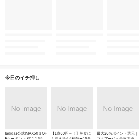
今日のイチ押し
[adidas公式]MAX50％OF
【1食60円～！】朝食に
最大20％ポイント還元｜
Fクーポン ～8/11 1:59
も置き換え6種類★18食
マキアージュ最強下地