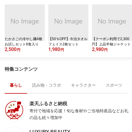
たかさごの冷やし麺4種
【50％OFF】今治タオル
【クーポン利用で2,300
お試しセット8食入り
フェイス2枚セット
円】上品半袖ジャケット
2,500
1,980
2,980
円
円
円
特集コンテンツ
暮らし
読み物・コラボ
キャラクター
スポーツ
楽天ふるさと納税
寄付で地域を応援！旬な食材やご当地特産品などお礼
の品も続々増加中
LUXURY BEAUTY