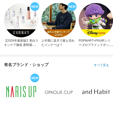
【2026年最新版】美白ス
上半期に楽天で最も売れ
POPMART×PIXARシリ
キンケア徹底 透明感のあ
たインナーは？
ーズのブラインドボック
る肌へ
ス
有名ブランド・ショップ
すべて見る