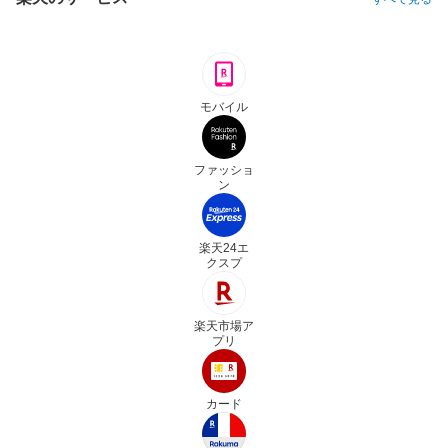
モバイル
ファッショ
ン
楽天24エ
クスプ
楽天市場ア
プリ
カード