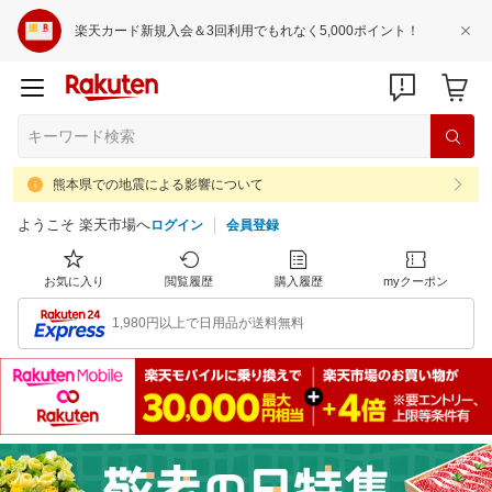
楽天カード新規入会＆3回利用でもれなく5,000ポイント！
熊本県での地震による影響について
ようこそ 楽天市場へ
ログイン
会員登録
お気に入り
閲覧履歴
購入履歴
myクーポン
1,980円以上で日用品が送料無料