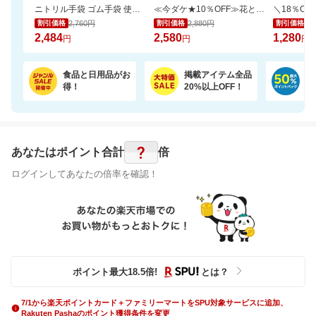
ニトリル手袋 ゴム手袋 使い捨て 食品衛生適合 SS S M L サイズ 白 青 黒 業務用
≪今ダケ★10％OFF≫花とスイーツで二度嬉しい♪可愛いシャボンブーケ＆どら焼きset
2,760円
2,880円
1,
割引価格
割引価格
割引価格
2,484
2,580
1,280
円
円
円
食品と日用品がお
掲載アイテム全品
日
得！
20%以上OFF！
ポ
?
あなたはポイント
合計
倍
ログインしてあなたの倍率を確認！
ポイント最大
18.5
倍
!
とは？
7/1から楽天ポイントカード＋ファミリーマートをSPU対象サービスに追加、
Rakuten Pashaのポイント獲得条件を変更