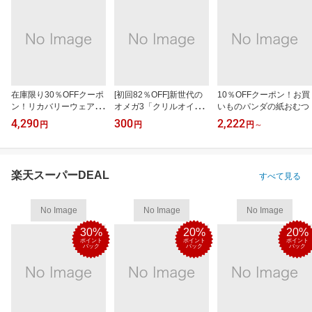
在庫限り30％OFFクーポ
[初回82％OFF]新世代の
10％OFFクーポン！お買
ン！リカバリーウェアRe
オメガ3「クリルオイ
いものパンダの紙おむつ
D
ル」
4,290
300
2,222
円
円
円
～
楽天スーパーDEAL
すべて見る
No Image
No Image
No Image
30%
20%
20%
ポイント
ポイント
ポイント
バック
バック
バック