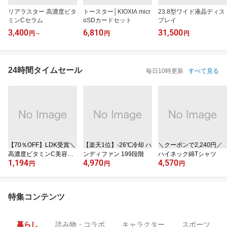
リアラスター 高濃度ビタ
トースター│KIOXIA micr
23.8型ワイド液晶ディス
ミンCセラム
oSDカードセット
プレイ
3,400
6,810
31,500
円
～
円
円
24時間タイムセール
毎日10時更新
すべて見る
【70％OFF】LDK受賞＼
【楽天1位】‐26℃冷却 ハ
＼クーポンで2,240円／
高濃度ビタミンC美容液
ンディファン 199段階
ハイネック綿Tシャツ
1,194
4,970
4,570
／
円
円
円
特集コンテンツ
暮らし
読み物・コラボ
キャラクター
スポーツ