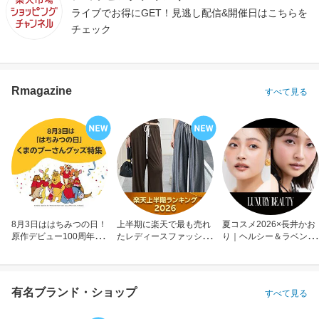
ライブでお得にGET！見逃し配信&開催日はこちらを
チェック
Rmagazine
すべて見る
8月3日ははちみつの日！
上半期に楽天で最も売れ
夏コスメ2026×長井かお
原作デビュー100周年も
たレディースファッショ
り｜ヘルシー＆ラベンダ
お祝い
ン
ーメイク
有名ブランド・ショップ
すべて見る