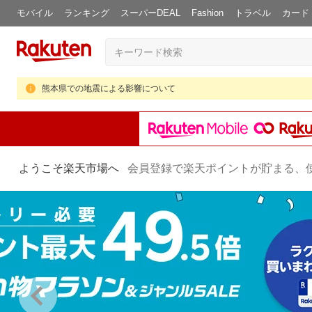
モバイル
ランキング
スーパーDEAL
Fashion
トラベル
カード
熊本県での地震による影響について
ようこそ楽天市場へ
会員登録で楽天ポイントが貯まる、