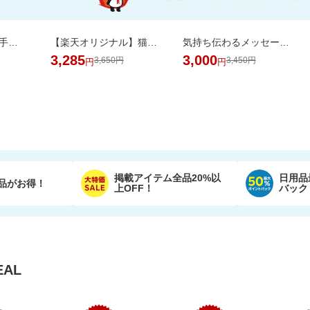
ニトリル手袋 ゴム手袋 使い捨て 食品衛生適合 SS S M L サイズ 白 青 黒 業務用
【楽天オリジナル】猫砂紙タイプ大容量＼約一か月548円／今だけお買い得セール！
気持ち伝わるメッセージシールとローズを添えて。カラフルなやわらかワッフルケーキ
3,285
3,000
3,650円
3,450円
円
円
掲載アイテム全品20%以
日用品
品がお得！
上OFF！
バック
AL