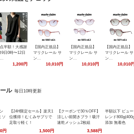
3点半額！大感謝
【国内正規品】
【国内正規品】
【国内正規品】
祭9日0時〜12日
マリクレール サ
マリクレール サ
マリクレール サ
1…
ン…
ン…
ン…
1,200円
10,010円
10,010円
10,010
セール
毎日10時更新
ポン
【24H限定セール】楽天1
【クーポンで30％OFF】
半額以下 ビュ
ミソ
位獲得！むくみサプリで
涼しい前開きブラ！吸汗
レンド800g(400
足取り軽く！
速乾メッシュ2枚組
添加 無着色
60円
1,500円
3,588円