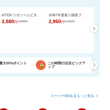
KITEN リポソームビタミンC
令和7年度産☆国産ブレンド米5kgがお買い得！【楽天オリジナル】
2,680
2,950
2,980円
3,150円
円
円
最大50%ポイント
この時間の注目ピックア
ップ
スーパーDEALをもっと見る