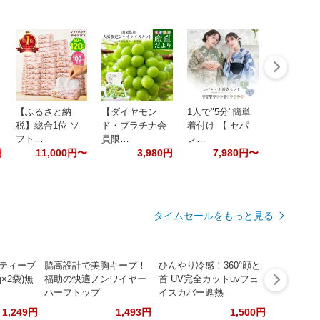
【ふるさと納
【ダイヤモン
1人で"5分"簡単
税】総合1位 ソ
ド・プラチナ会
着付け 【 セパ
フト…
員限…
レ…
円
11,000円〜
3,980円
7,980円〜
タイムセールをもっと見る
ーティーブ
脇高設計で美胸キープ！
ひんやり冷感！360°顔と
g×2袋)無
福助の快適ノンワイヤー
首 UV完全カットuvフェ
ハーフトップ
イスカバー遮熱
1,249円
1,493円
1,500円