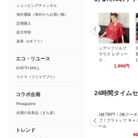
ショッピングチャンネル
海外通販（海外からお買い物）
定期購入
楽天学割
楽券（eギフト）
シアーフリルブ
ラウス レディー
エコ・リユース
ス…
1,990円
EARTH MALL
ラクマ（フリマアプリ）
24時間タイム
コラボ企画
Rmagazine
全国の名産品（まち楽）
1枚790円！2枚クー
で！ブラトップ キャ
ール
トレンド
9