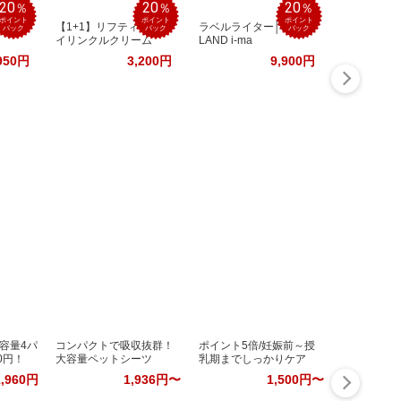
20
20
20
％
％
％
ポイント
ポイント
ポイント
配合
【1+1】リフティングア
ラベルライター│NAME
バック
バック
バック
イリンクルクリーム
LAND i-ma
950円
3,200円
9,900円
容量4パ
コンパクトで吸収抜群！
ポイント5倍/妊娠前～授
0円！
大容量ペットシーツ
乳期までしっかりケア
1,960円
1,936円〜
1,500円〜