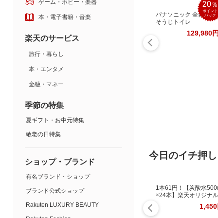
ゲーム・ホビー・楽器
20
ポイント
パナソニック 全自動お
バック
本・電子書籍・音楽
そうじトイレ
129,980
楽天のサービス
旅行・暮らし
本・エンタメ
金融・マネー
季節の特集
夏ギフト・お中元特集
敬老の日特集
今日のイチ押し
ショップ・ブランド
有名ブランド・ショップ
1本61円！【炭酸水500
ブランド公式ショップ
×24本】楽天オリジナ
Rakuten LUXURY BEAUTY
1,45