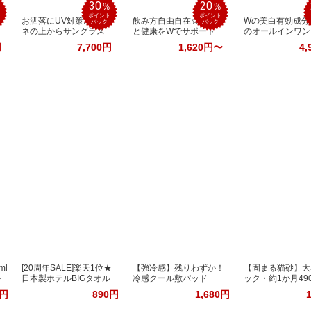
30
20
％
％
％
ポイント
ポイント
お洒落にUV対策♪メガ
飲み方自由自在☆美容
Wの美白有効成分
バック
バック
ネの上からサングラス
と健康をWでサポート
のオールインワン
円
7,700円
1,620円〜
4,
ml
[20周年SALE]楽天1位★
【強冷感】残りわずか！
【固まる猫砂】大
ル
日本製ホテルBIGタオル
冷感クール敷パッド
ック・約1か月49
0円
890円
1,680円