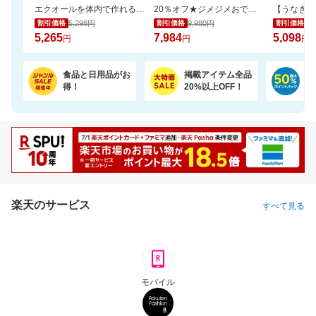
エクオールを体内で作れるのは日本人の約2人に1人と言われております。おすすめです
20％オフ★ジメジメおでかけもさらっと快適なファンシート（保冷剤2個付き）
5,298円
9,980円
5,
割引価格
割引価格
割引価格
5,265
7,984
5,098
円
円
円
食品と日用品がお
掲載アイテム全品
日
得！
20%以上OFF！
ポ
楽天のサービス
すべて見る
モバイル