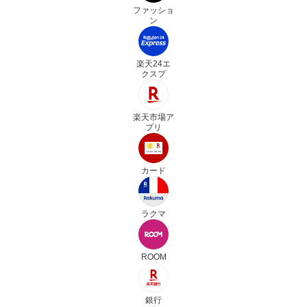
ファッショ
ン
楽天24エ
クスプ
楽天市場ア
プリ
カード
ラクマ
ROOM
銀行