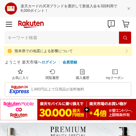
楽天カードのJCBブランドを選択して新規入会＆3回利用で
8,000ポイント！
熊本県での地震による影響について
ようこそ 楽天市場へ
ログイン
会員登録
お気に入り
閲覧履歴
購入履歴
myクーポン
1,980円以上で日用品が送料無料