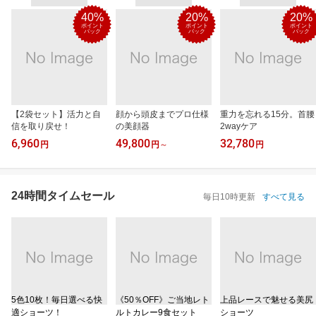
40%
20%
20%
ポイント
ポイント
ポイント
バック
バック
バック
【2袋セット】活力と自
顔から頭皮までプロ仕様
重力を忘れる15分。首腰
信を取り戻せ！
の美顔器
2wayケア
6,960
49,800
32,780
円
円
～
円
24時間タイムセール
毎日10時更新
すべて見る
5色10枚！毎日選べる快
《50％OFF》ご当地レト
上品レースで魅せる美尻
適ショーツ！
ルトカレー9食セット
ショーツ