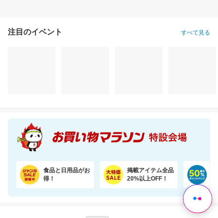
注目のイベント
すべて見る
食品と日用品がお
掲載アイテム全品
日
得！
20%以上OFF！
ポ