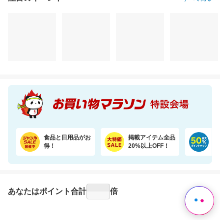
注目のイベント
すべて見る
食品と日用品がお
掲載アイテム全品
日
得！
20%以上OFF！
ポ