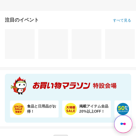
注目のイベント
すべて見る
KITEN リポソームビタミンC
【楽天オリジナル】3つのカラー選べる、立体マスク＼約3か月使える大容量／
2,980円
1,760円
1,
割引価格
割引価格
割引価格
2,680
1,496
1,488
円
円
円