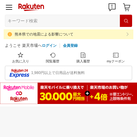
熊本県での地震による影響について
ようこそ 楽天市場へ
ログイン
会員登録
お気に入り
閲覧履歴
購入履歴
myクーポン
1,980円以上で日用品が送料無料