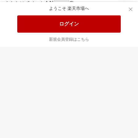
食品と日用品がお
掲載アイテム全品
日
得！
20%以上OFF！
ポ
ようこそ 楽天市場へ
ログイン
あなたはポイント
合計
倍
新規会員登録はこちら
最近チェックした商品
すべて見る