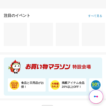
注目のイベント
すべて見る
干すたび、着るたび、ご褒美の香り。洗浄・抗菌・消臭・柔軟・香りを1粒に凝縮。
【誘因率97.9％】夏はダニのピーク！ダニ捕りラボで赤ちゃんも安心
3,620円
1,570円
6,
割引価格
割引価格
割引価格
3,258
1,000
3,580
円
円
円