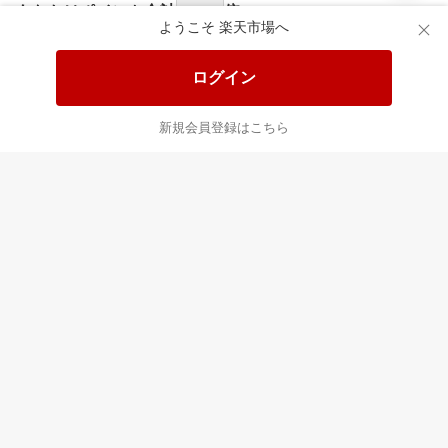
食品と日用品がお
掲載アイテム全品
日
得！
20%以上OFF！
ポ
ようこそ 楽天市場へ
ログイン
あなたはポイント
合計
倍
新規会員登録はこちら
最近チェックした商品
すべて見る