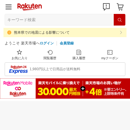
熊本県での地震による影響について
ようこそ 楽天市場へ
ログイン
会員登録
お気に入り
閲覧履歴
購入履歴
myクーポン
1,980円以上で日用品が送料無料