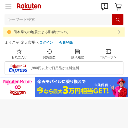
熊本県での地震による影響について
ようこそ 楽天市場へ
ログイン
会員登録
お気に入り
閲覧履歴
購入履歴
myクーポン
1,980円以上で日用品が送料無料