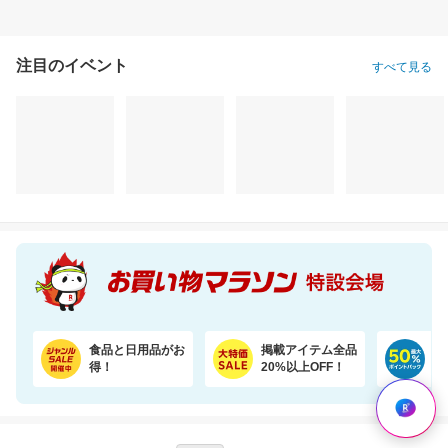
注目のイベント
すべて見る
食品と日用品がお
掲載アイテム全品
日
得！
20%以上OFF！
ポ