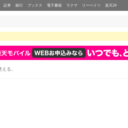
証券
銀行
ブックス
電子書籍
ラクマ
リーベイツ
楽天24
使える。