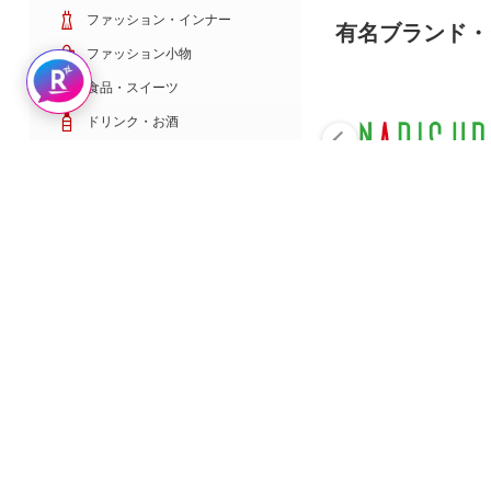
ファッション・インナー
有名ブランド・
ファッション小物
Rakuten AIで探す
食品・スイーツ
ドリンク・お酒
日用雑貨・キッチン用品
コスメ・健康・医薬品
キッズ・ベビー・玩具
家電・TV・カメラ
PC・スマホ・通信
スポーツ・ゴルフ
車・バイク
インテリア・寝具・収納
ペット・花・DIY工具
サービス・リフォーム