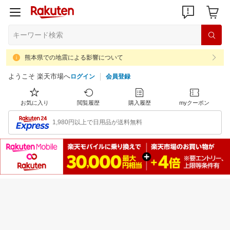
熊本県での地震による影響について
ようこそ 楽天市場へ
ログイン
会員登録
お気に入り
閲覧履歴
購入履歴
myクーポン
1,980円以上で日用品が送料無料