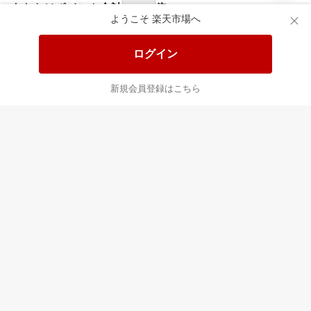
食品と日用品がお
掲載アイテム全品
日
得！
20%以上OFF！
ポ
ようこそ 楽天市場へ
ログイン
あなたはポイント
合計
倍
新規会員登録はこちら
最近チェックした商品
すべて見る