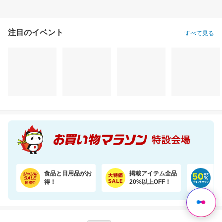
注目のイベント
すべて見る
＼10％OFF／シールで貼るだけ！壁に固定★見守りカメラ ペット・留守番・屋内防犯にも
20％オフ★ジメジメおでかけもさらっと快適なファンシート（保冷剤2個付き）
KITEN 
3,280円
9,980円
2,
割引価格
割引価格
割引価格
2,950
7,984
2,680
円
円
円