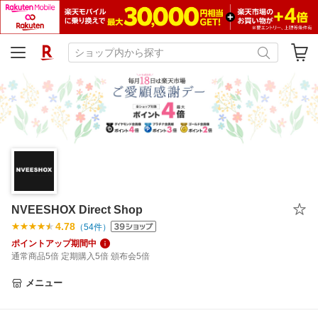
NVEESHOX Direct Shop
4.78
（
54
件）
ポイントアップ期間中
通常商品5倍 定期購入5倍 頒布会5倍
メニュー