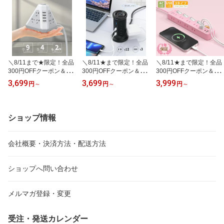
SB専用スイッチ たこあ
し コンセント usb付き
テーブルタップ タコ足配
線 磁石 省エネ 雷ガード
＼8/11まで★限定！全品
＼8/11★まで限定！全品
＼8/11★まで限定！全品
300円OFFクーポン＆P5
300円OFFクーポン＆P5
300円OFFクーポン＆P5
倍還元／NVEESHOX 正
倍還元／NVEESHOX 電
倍還元／NVEESOX 正規
3,699
3,699
3,999
円
～
円
～
円
～
規品 電源タップ ピラミ
源タップ タワー型 usbコ
品 電源タップ 8個口 + U
ッド型 9個口 AC+USB 4
ンセント 延長コード 2m
SB(Type-C×2 / Type-A×
ポート 雷ガード PSE認
雷ガード 固定パーツ付 3
2) 個別スイッチ5つ付き
証 過負荷保護 延長コー
層 12個AC口 3個USBポ
マグネット付き 延長コー
ショップ情報
ド2m ホワイトグレーNV
ート たこ足配線 テーブ
ド2m 雷ガード 省エネ設
EESHOX 自宅用/会社用
ルタップ OAタップ マル
計 PSE技術基準適合 壁
チタップ 壁掛け 安全保
掛け/卓上対応 カラー
会社概要・決済方法・配送方法
護機能 自宅用 会社用 1年
間品質保証
ショップへ問い合わせ
メルマガ登録・変更
受注・発送カレンダー