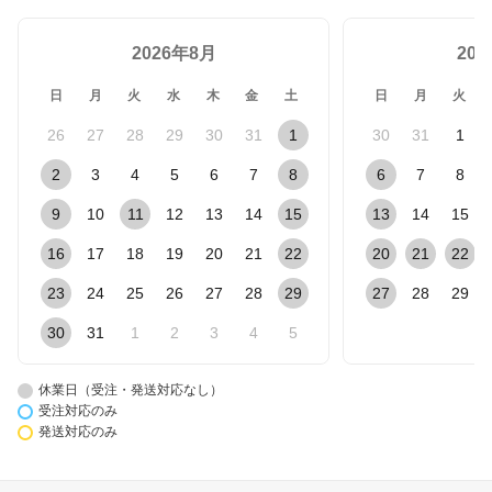
2026年8月
20
日
月
火
水
木
金
土
日
月
火
26
27
28
29
30
31
1
30
31
1
2
3
4
5
6
7
8
6
7
8
9
10
11
12
13
14
15
13
14
15
16
17
18
19
20
21
22
20
21
22
23
24
25
26
27
28
29
27
28
29
30
31
1
2
3
4
5
休業日（受注・発送対応なし）
受注対応のみ
発送対応のみ