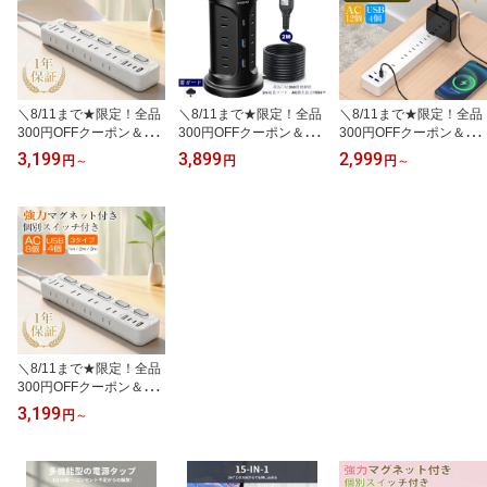
＼8/11まで★限定！全品
＼8/11まで★限定！全品
＼8/11まで★限定！全品
300円OFFクーポン＆P5
300円OFFクーポン＆P5
300円OFFクーポン＆P5
倍還元／【楽天1位受
倍還元／NVEESHOX 電
倍還元／NVEESOX 延長
3,199
3,899
2,999
円
～
円
円
～
賞】NVEESOX 電源タッ
源タップ Type-C付き 延
コード USB付き電源タッ
プ マグネット 延長コー
長コード タワー 伸縮固
プ 12個AC口 4個USB（
ド 2m 5つ個別スイッチ 8
定パーツ付 コンセント u
2個Cポート+2個Aポー
個AC口 4個USBポート U
sb付 雷ガード 3層 12個A
ト) コンセント 一括スイ
SB専用スイッチ たこあ
C口 3個USBポート たこ
ッチ付き タコ足配線 テ
し コンセント usb付き
足配線 テーブルタップ
ーブルタップ 雷ガード
テーブルタップ タコ足配
マルチタップ たこあしコ
マルチタップ スイングプ
線 磁石 省エネ 雷ガード
ンセント
ラグ 壁掛け/卓上に
＼8/11まで★限定！全品
300円OFFクーポン＆P5
倍還元／【楽天1位受
3,199
円
～
賞】NVEESOX 電源タッ
プ マグネット 延長コー
ド 2m 5つ個別スイッチ 8
個AC口 4個USBポート U