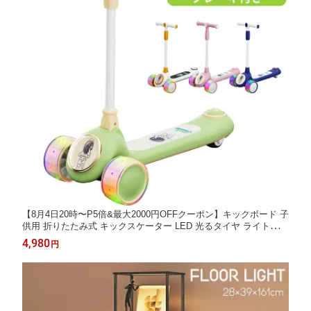
【8月4日20時〜P5倍&最大2000円OFFクーポン】キックボード 子
供用 折りたたみ式 キックスケーター LED 光るタイヤ ライト付き
スピーカー付き フットブレーキ付き 耐荷重50kg グリーン オレン
4,980
円
ジ ピンク ブルー 女の子 男の子 小学生 おもちゃ 誕生日