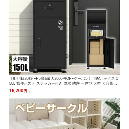
【8月4日20時〜P5倍&最大2000円OFFクーポン】宅配ボックス 1
50L 郵便ポスト ステッカー付き 防水 防塵 一体型 大型 大容量 置
き型 組み立て不要 盗難防止 鍵付き 3つの投函口 複数投函可能 荷
18,200
円
～
物受け 一戸建て用 屋外 北欧 宅配BOX 宅配ポスト 一年保証