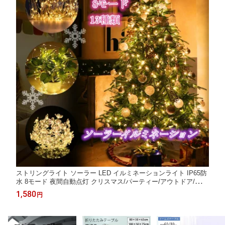
ストリングライト ソーラー LED イルミネーションライト IP65防
水 8モード 夜間自動点灯 クリスマス/パーティー/アウトドア/誕生
日 学園祭 お祭り 家庭用飾り 飾りライト
1,580
円