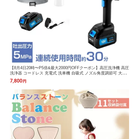
【8月4日20時〜P5倍&最大2000円OFFクーポン】高圧洗浄機 高圧
洗浄器 コードレス 充電式 洗車機 自吸式 ノズル角度調節可 大容
量バッテリー付き 2つのギアモード 強力水力噴射 ポータブル ハ
7,800
円
ンディ ウォッシャー 清掃工具 ベランダ 1年保証 日本語説明書