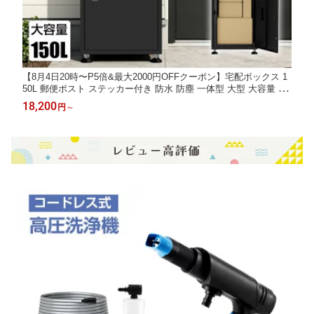
【8月4日20時〜P5倍&最大2000円OFFクーポン】宅配ボックス 1
50L 郵便ポスト ステッカー付き 防水 防塵 一体型 大型 大容量 置
き型 組み立て不要 盗難防止 鍵付き 3つの投函口 複数投函可能 荷
18,200
円
～
物受け 一戸建て用 屋外 北欧 宅配BOX 宅配ポスト 一年保証