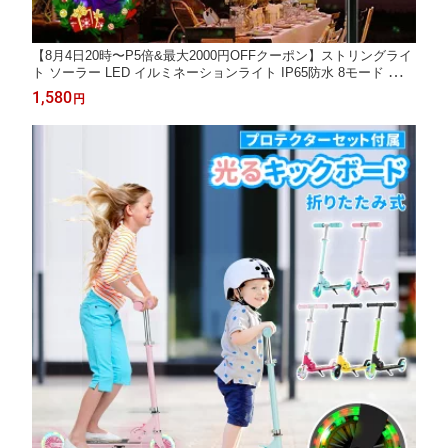
【8月4日20時〜P5倍&最大2000円OFFクーポン】ストリングライ
ト ソーラー LED イルミネーションライト IP65防水 8モード 夜間
自動点灯 クリスマス/パーティー/アウトドア/誕生日 学園祭 お祭
1,580
円
り 家庭用飾り 飾りライト