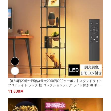
【8月4日20時〜P5倍&最大2000円OFFクーポン】スタンドライト
フロアライト ラック 棚 コレクションラック ライト付き 棚 明る
い フィギュア 三色 北欧 照明 収納棚 棚付き led 間接照明 収納 4
11,800
円
段 調光調色 フロアスタンド 居間用 電気スタンド インテリア