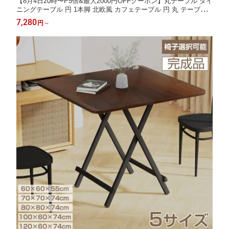
【8月4日20時〜P5倍&最大2000円OFFクーポン】丸テーブル ダイ
ニングテーブル 円 1本脚 北欧風 カフェテーブル 円 丸 テーブル
円形テーブル 直径60/70/80cm ホワイト 一人暮らし 丸テーブル
7,280
円
～
白 食卓 ラウンドテーブル おしゃれ