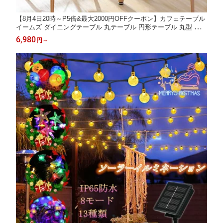
【8月4日20時～P5倍&最大2000円OFFクーポン】カフェテーブル
イームズ ダイニングテーブル 丸テーブル 円形テーブル 丸型 食卓
北欧 無垢 木製 シンプル ホワイト 白 ナチュラル 一人暮らし 直径
6,980
円
～
約60×高さ約70cm 直径約80×高さ約75cm