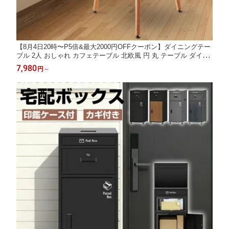
【8月4日20時〜P5倍&最大2000円OFFクーポン】ダイニングテー
ブル 2人 おしゃれ カフェテーブル 北欧風 円 丸 テーブル ダイニ
ング 丸テーブル 丸型テーブル 円形テーブル 直径80cm ホワイト
7,980
円
～
白 一人暮らし 食卓 シンプル おしゃれ 2人用