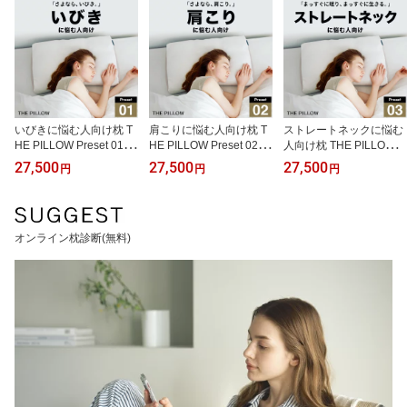
いびきに悩む人向け枕 T
肩こりに悩む人向け枕 T
ストレートネックに悩む
HE PILLOW Preset 01 Ibi
HE PILLOW Preset 02 K
人向け枕 THE PILLOW P
ki 鼾 に悩む人に最適な枕
atakori 肩凝り に悩む人
reset 03 Straight Neck ス
27,500
27,500
27,500
円
円
円
の形状・高さ・硬さ・素
に最適な枕の形状・高
トレートネック に最適な
材・容量をAIが自動設定
さ・硬さ・素材・容量を
枕の形状・高さ・硬さ・
したプリセット型の まく
AIが自動設定したプリセ
素材・容量をAIが自動設
ら。7ポケット構造 の オ
ット型の まくら。7ポケ
定したプリセット型の ま
オンライン枕診断(無料)
ーダーメイド枕 いびき
ット構造 の オーダーメ
くら。7ポケット構造 の
対策 枕 男性 女性 グッズ
イド枕 肩こり 対策 枕 グ
オーダーメイド枕 低い
仰向け 改善 健康 呼吸 ピ
ッズ おすすめ 首こり 男
低め グッズ 硬い 硬め 固
ロー おすすめ 睡眠
性 女性 低い 低め 柔らか
め 対策 枕 改善 安眠枕
い