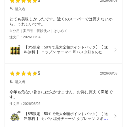
5
2026/08/08
購入者
とても美味しかったです。近くのスーパーでは買えないか
ら、うれしいです。
自分用｜実用品・普段使い｜はじめて
注文日：2026/08/04
【8/5限定！50％で最大全額ポイントバック】【 送
料無料 】 ニップン オーマイ 和パスタ好きのための 
ゆず醤油 （2食入）× 6袋 セット
5
2026/08/08
購入者
今年も危ない暑さには欠かせません。お得に買えて満足で
す。
注文日：2026/08/05
【8/5限定！50％で最大全額ポイントバック】【 送
料無料 】 カバヤ 塩分チャージ タブレッツ スポー
ツドリンク 大容量 240g まとめ買い