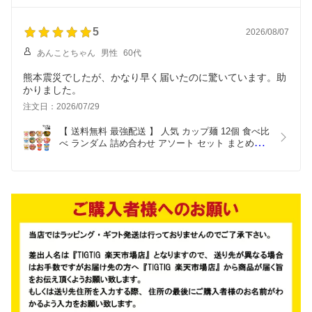
5
2026/08/07
あんことちゃん
男性
60代
熊本震災でしたが、かなり早く届いたのに驚いています。助
かりました。
注文日：2026/07/29
【 送料無料 最強配送 】 人気 カップ麺 12個 食べ比
べ ランダム 詰め合わせ アソート セット まとめ買
い