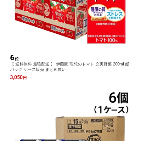
6
位
【 送料無料 最強配送 】 伊藤園 理想のトマト 充実野菜 200ml 紙
パック ケース販売 まとめ買い
3,050
円
～