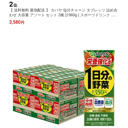
2
位
【 送料無料 最強配送 】 カバヤ 塩分チャージ タブレッツ 詰め合
わせ 大容量 アソート セット 2種 計960g ( スポーツドリンク 塩レ
モン )
3,580
円