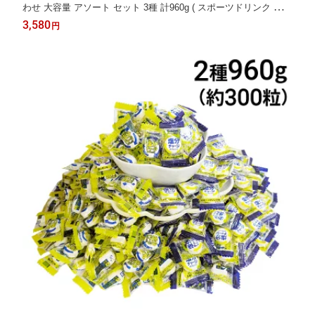
わせ 大容量 アソート セット 3種 計960g ( スポーツドリンク 塩レ
モン 梅 )
3,580
円