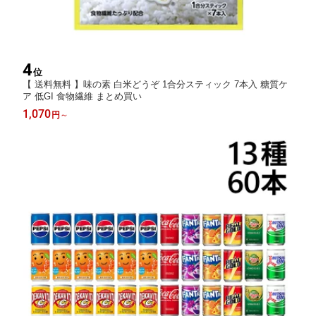
4
位
【 送料無料 】味の素 白米どうぞ 1合分スティック 7本入 糖質ケ
ア 低GI 食物繊維 まとめ買い
1,070
円
～