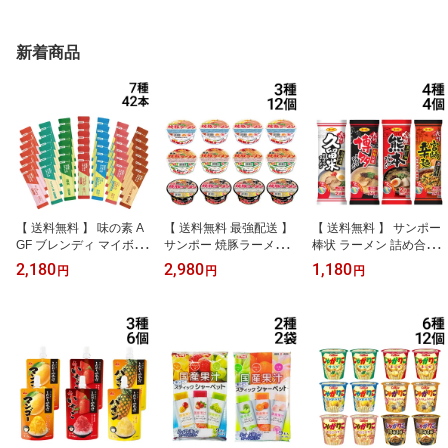
ソート セット
セット まとめ買い
ト まとめ買い
新着商品
【 送料無料 】 味の素 A
【 送料無料 最強配送 】
【 送料無料 】 サンポー
GF ブレンディ マイボト
サンポー 焼豚ラーメン
棒状 ラーメン 詰め合わ
ルスティック 飲み比べ
詰め合わせ アソート セ
せ アソート セット 4種
2,180
2,980
1,180
円
円
円
詰め合わせ アソート セ
ット 3種 各4個 計12個 ま
各1個 計4個 まとめ買い
ット 7種 各6本 計42本 ま
とめ買い （ 焼豚 長浜 熊
（ 久留米 博多 熊本 宮崎
とめ買い
本 ）
辛麺 ）