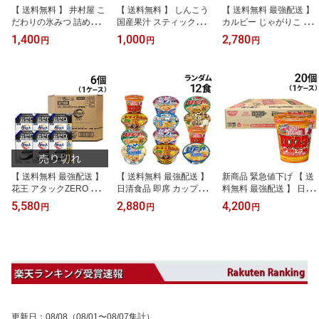
【 送料無料 】 井村屋 こ
【 送料無料 】 しんこう
【 送料無料 最強配送 】
だわりの氷みつ 詰め合わ
国産果汁 スティックシャ
カルビー じゃがりこ 6種
せアソート セット 3種 各
ーべット アソート セッ
× 2個 計12個 食べ比べ 詰
1,400
1,000
2,780
円
円
円
2個 合計6個 まとめ買い (
ト 2種 各1個 計2個 ( 9本
め合わせ アソート セッ
マンゴー いちご パイン )
入 × 2個 計18本 ) まとめ
ト まとめ買い ( サラダ チ
買い（ マンゴー イチゴ
ーズ じゃがバター 九州
マス力ット ）（ メロン
しょうゆ たらこバター
みかん 白桃 ）
肉みそ )
【 送料無料 最強配送 】
【 送料無料 最強配送 】
新商品 緊急値下げ 【 送
花王 アタックZERO ドラ
日清食品 即席 カップ麺
料無料 最強配送 】 日清
ム式専用 つめかえ用 洗
ランダム 12食 詰め合わ
食品 カップヌードル ロ
5,580
2,880
4,200
円
円
円
たく用濃縮洗剤 1140g ×
せ アソート セット まと
ブスター 完熟トマト 80g
6袋 大容量 まとめ買い
め買い
× 20個 ( 1ケース ) まとめ
買い
更新日
：
08/08
（08/01〜08/07集計）