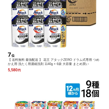
7
位
【 送料無料 最強配送 】 花王 アタックZERO ドラム式専用 つめ
かえ用 洗たく用濃縮洗剤 1140g × 6袋 大容量 まとめ買い
5,580
円