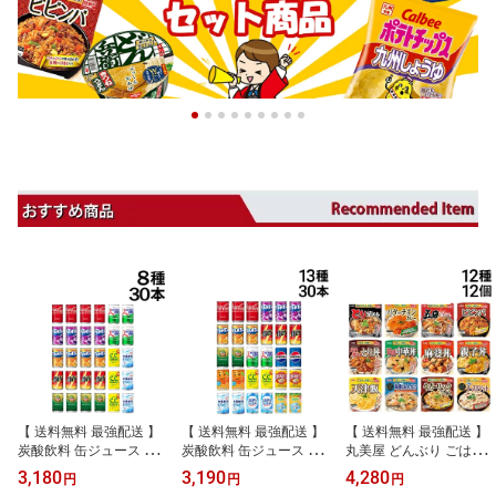
【 送料無料 最強配送 】
【 送料無料 最強配送 】
【 送料無料 最強配送 】
炭酸飲料 缶ジュース ミ
炭酸飲料 缶ジュース ミ
丸美屋 どんぶり ごはん
ニ缶 160ml 8種 C 計30本
ニ缶 160ml 13種 A 計30
付き 食べ比べ 12種類 詰
3,180
3,190
4,280
円
円
円
詰め合わせ 飲み比べ ア
本 詰め合わせ アソート
め合わせ アソート セッ