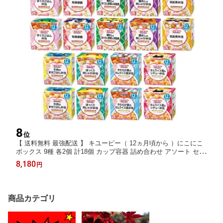
8
位
【 送料無料 最強配送 】 キユーピー（ 12ヵ月頃から ）にこにこ
ボックス 9種 各2個 計18個 カップ容器 詰め合わせ アソート セッ
ト 離乳食 ベビーフード 赤ちゃん
8,180
円
商品カテゴリ