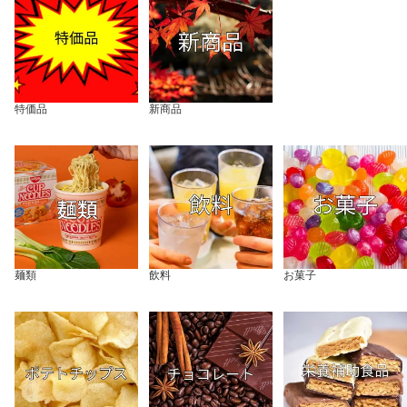
特価品
新商品
麺類
飲料
お菓子