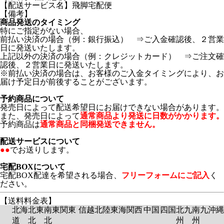
【配送サービス名】飛脚宅配便
【備考】
商品発送のタイミング
特にご指定がない場合、
前払い決済の場合（例：銀行振込） ⇒ご入金確認後、２営業
日に発送いたします。
上記以外の決済の場合（例：クレジットカード） ⇒ご注文確
認後、２営業日に発送いたします。
※前払い決済の場合は、お客様のご入金タイミングにより、お
届け予定日が前後することがございます。
予約商品について
発売日によって配送希望日にお届けできない場合があります。
また、発売日によって
通常商品より発送に日数がかかります。
予約商品は
通常商品と同梱発送できません。
配送サービスについて
●●
でお送りします。
宅配BOXについて
宅配BOX配達を希望される場合、
フリーフォームにご記入
く
ださい。
【送料料金表】
北海
北東
南東
関東
信越
北陸
東海
関西
中国
四国
北九
南九
沖縄
道
北
北
州
州