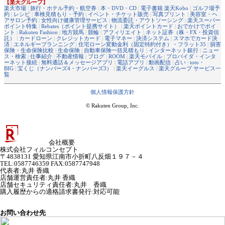
【楽天グループ】
楽天市場
|
旅行・ホテル予約・航空券
|
本・DVD・CD
|
電子書籍 楽天Kobo
|
ゴルフ場予
約
|
レシピ
|
車検見積もり・予約
|
イベント・チケット販売
|
写真プリント
|
美容室・ヘ
アサロン予約
|
女性向け健康管理サービス
|
物流委託・アウトソーシング
|
楽天スーパー
ポイント特集
|
Rebates（ポイント提携サイト）
|
楽天ポイントカード
|
おでかけでポイ
ント
|
Rakuten Fashion
|
地方競馬
|
競輪
|
アフィリエイト
|
ネット証券（株・FX・投資信
託）
|
カードローン
|
クレジットカード
|
電子マネー
|
決済システム
|
スマホでカード決
済
|
エネルギープランニング
|
住宅ローン変動金利（固定特約付き）・フラット35
|
損害
保険・生命保険比較
|
生命保険
|
自動車保険一括見積もり
|
インターネット銀行
|
ニュー
ス・検索
|
仕事紹介
|
不動産情報
|
ブログ
|
ROOM
|
楽天モバイル
|
プロバイダ・インタ
ーネット接続
|
無料通話＆メッセージアプリ
|
電話アプリ
|
動画配信
|
占い
|
toto・
BIG
|
宝くじ（ナンバーズ4・ナンバーズ3）
|
楽天イーグルス
|
楽天グループ サービス一
覧
個人情報保護方針
© Rakuten Group, Inc.
会社概要
株式会社フィルコンセプト
〒4838131 愛知県江南市小折町八反畑１９７－４
TEL:0587746359 FAX:0587747948
代表者
:
丸井 香織
店舗運営責任者
:
丸井 香織
店舗セキュリティ責任者
:
丸井 香織
購入履歴からの適格請求書発行:対応可能
お問い合わせ先