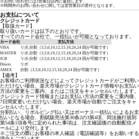
※お問い合わせには3営業日以内に返信します。
※時間外のお問い合わせに関しては翌営業日の受付となります。
お支払について
クレジットカード
【取扱カード】
取り扱いカードは以下のとおりです。
すべてのカード会社で、一括払いが可能となっております。
カード会社
支払方法
VISA
リボ,分割（3,5,6,10,12,15,18,20,24 回が可能です）
MASTER
リボ,分割（3,5,6,10,12,15,18,20,24 回が可能です）
JCB
リボ,分割（3,5,6,10,12,15,18,20,24 回が可能です）
Diners
リボ
AMEX
分割（3,5,6,10,12,15,18,20,24 回が可能です）
【備考】
お客様のご利用状況などによってクレジットカードがご利用い
ただけない場合、楽天市場がクレジットカード情報やお支払い
方法の変更をご案内、またはご注文をキャンセルいたします。
クレジットカード情報またはお支払い方法の変更をご案内後、
7日間変更いただけない場合、楽天市場が自動でご注文をキャ
ンセルいたします。
分割払い、リボルビング払い又はボーナス一括払いによるお支
払いとなる場合、割賦販売法第30条2の3第4項、同法施行規則
第54条1項各号に定められた事項は、注文確認後の自動配信メ
ールにより交付します。
※ご注文の際にお客様の本人確認（電話確認等）をお願いする
場合もございます。