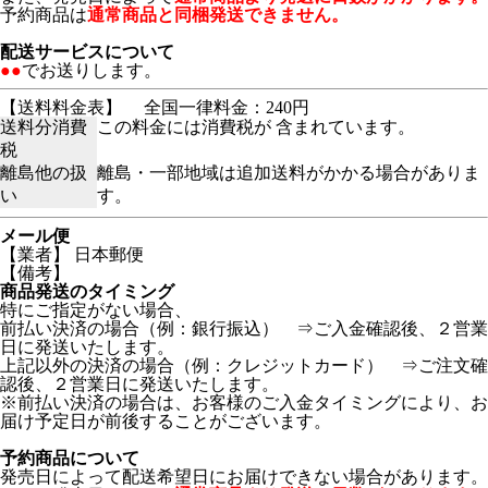
予約商品は
通常商品と同梱発送できません。
配送サービスについて
●●
でお送りします。
【送料料金表】
全国一律料金：240円
送料分消費
この料金には消費税が 含まれています。
税
離島他の扱
離島・一部地域は追加送料がかかる場合がありま
い
す。
メール便
【業者】 日本郵便
【備考】
商品発送のタイミング
特にご指定がない場合、
前払い決済の場合（例：銀行振込） ⇒ご入金確認後、２営業
日に発送いたします。
上記以外の決済の場合（例：クレジットカード） ⇒ご注文確
認後、２営業日に発送いたします。
※前払い決済の場合は、お客様のご入金タイミングにより、お
届け予定日が前後することがございます。
予約商品について
発売日によって配送希望日にお届けできない場合があります。