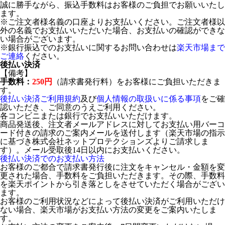
誠に勝手ながら、振込手数料はお客様のご負担でお願いいたし
ます。
※ご注文者様名義の口座よりお支払いください。ご注文者様以
外の名義でお支払いいただいた場合、お支払いの確認ができな
い場合がございます。
※銀行振込でのお支払いに関するお問い合わせは
楽天市場まで
ご連絡
ください。
後払い決済
【備考】
手数料：
250円
（請求書発行料）をお客様にご負担いただきま
す。
後払い決済ご利用規約
及び
個人情報の取扱いに係る事項
をご確
認いただき、ご同意のうえご利用ください。
各コンビニまたは銀行でお支払いいただけます。
商品発送後、注文者メールアドレスに対してお支払い用バーコ
ード付きの請求のご案内メールを送付します（楽天市場の指示
に基づき株式会社ネットプロテクションズよりご請求しま
す）。メール受取後14日以内にお支払いください。
後払い決済でのお支払い方法
お客様のご都合で請求書発行後に注文をキャンセル・金額を変
更された場合、手数料をご負担いただきます。その際、手数料
を楽天ポイントから引き落としをさせていただく場合がござい
ます。
お客様のご利用状況などによって後払い決済がご利用いただけ
ない場合、楽天市場がお支払い方法の変更をご案内いたしま
す。