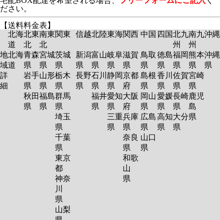
宅配BOX配達を希望される場合、
フリーフォームにご記入
く
ださい。
【送料料金表】
北海
北東
南東
関東
信越
北陸
東海
関西
中国
四国
北九
南九
沖縄
道
北
北
州
州
地
北海
青森
宮城
茨城
新潟
富山
岐阜
滋賀
鳥取
徳島
福岡
熊本
沖縄
域
道
県
県
県
県
県
県
県
県
県
県
県
県
詳
岩手
山形
栃木
長野
石川
静岡
京都
島根
香川
佐賀
宮崎
細
県
県
県
県
県
県
府
県
県
県
県
秋田
福島
群馬
福井
愛知
大阪
岡山
愛媛
長崎
鹿児
県
県
県
県
県
府
県
県
県
島
埼玉
三重
兵庫
広島
高知
大分
県
県
県
県
県
県
県
千葉
奈良
山口
県
県
県
東京
和歌
都
山
神奈
県
川
県
山梨
県