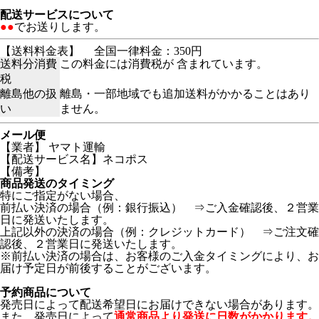
配送サービスについて
●●
でお送りします。
【送料料金表】
全国一律料金：350円
送料分消費
この料金には消費税が 含まれています。
税
離島他の扱
離島・一部地域でも追加送料がかかることはあり
い
ません。
メール便
【業者】 ヤマト運輸
【配送サービス名】ネコポス
【備考】
商品発送のタイミング
特にご指定がない場合、
前払い決済の場合（例：銀行振込） ⇒ご入金確認後、２営業
日に発送いたします。
上記以外の決済の場合（例：クレジットカード） ⇒ご注文確
認後、２営業日に発送いたします。
※前払い決済の場合は、お客様のご入金タイミングにより、お
届け予定日が前後することがございます。
予約商品について
発売日によって配送希望日にお届けできない場合があります。
また、発売日によって
通常商品より発送に日数がかかります。