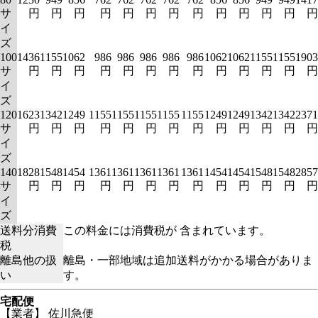
サ
円
円
円
円
円
円
円
円
円
円
円
円
円
イ
ズ
100
1436
1155
1062
986
986
986
986
986
1062
1062
1155
1155
1903
サ
円
円
円
円
円
円
円
円
円
円
円
円
円
イ
ズ
120
1623
1342
1249
1155
1155
1155
1155
1155
1249
1249
1342
1342
2371
サ
円
円
円
円
円
円
円
円
円
円
円
円
円
イ
ズ
140
1828
1548
1454
1361
1361
1361
1361
1361
1454
1454
1548
1548
2857
サ
円
円
円
円
円
円
円
円
円
円
円
円
円
イ
ズ
送料分消費
この料金には消費税が 含まれています。
税
離島他の扱
離島・一部地域は追加送料がかかる場合がありま
い
す。
宅配便
【業者】 佐川急便