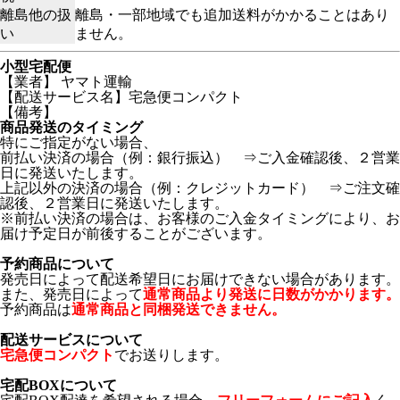
離島他の扱
離島・一部地域でも追加送料がかかることはあり
い
ません。
小型宅配便
【業者】 ヤマト運輸
【配送サービス名】宅急便コンパクト
【備考】
商品発送のタイミング
特にご指定がない場合、
前払い決済の場合（例：銀行振込） ⇒ご入金確認後、２営業
日に発送いたします。
上記以外の決済の場合（例：クレジットカード） ⇒ご注文確
認後、２営業日に発送いたします。
※前払い決済の場合は、お客様のご入金タイミングにより、お
届け予定日が前後することがございます。
予約商品について
発売日によって配送希望日にお届けできない場合があります。
また、発売日によって
通常商品より発送に日数がかかります。
予約商品は
通常商品と同梱発送できません。
配送サービスについて
宅急便コンパクト
でお送りします。
宅配BOXについて