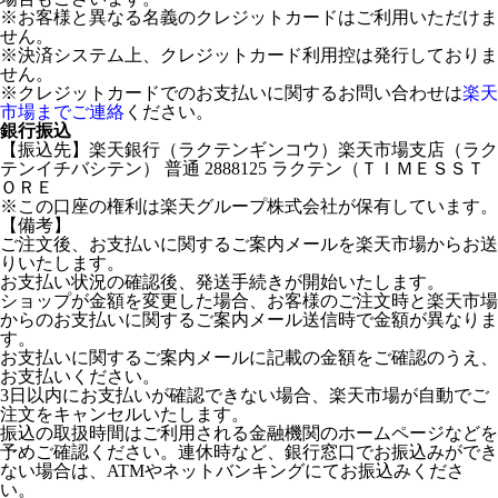
※お客様と異なる名義のクレジットカードはご利用いただけま
せん。
※決済システム上、クレジットカード利用控は発行しておりま
せん。
※クレジットカードでのお支払いに関するお問い合わせは
楽天
市場までご連絡
ください。
銀行振込
【振込先】楽天銀行（ラクテンギンコウ）楽天市場支店（ラク
テンイチバシテン） 普通 2888125 ラクテン（ＴＩＭＥＳＳＴ
ＯＲＥ
※この口座の権利は楽天グループ株式会社が保有しています。
【備考】
ご注文後、お支払いに関するご案内メールを楽天市場からお送
りいたします。
お支払い状況の確認後、発送手続きが開始いたします。
ショップが金額を変更した場合、お客様のご注文時と楽天市場
からのお支払いに関するご案内メール送信時で金額が異なりま
す。
お支払いに関するご案内メールに記載の金額をご確認のうえ、
お支払いください。
3日以内にお支払いが確認できない場合、楽天市場が自動でご
注文をキャンセルいたします。
振込の取扱時間はご利用される金融機関のホームページなどを
予めご確認ください。連休時など、銀行窓口でお振込みができ
ない場合は、ATMやネットバンキングにてお振込みくださ
い。