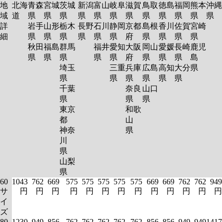
地
北海
青森
宮城
茨城
新潟
富山
岐阜
滋賀
鳥取
徳島
福岡
熊本
沖縄
域
道
県
県
県
県
県
県
県
県
県
県
県
県
詳
岩手
山形
栃木
長野
石川
静岡
京都
島根
香川
佐賀
宮崎
細
県
県
県
県
県
県
府
県
県
県
県
秋田
福島
群馬
福井
愛知
大阪
岡山
愛媛
長崎
鹿児
県
県
県
県
県
府
県
県
県
島
埼玉
三重
兵庫
広島
高知
大分
県
県
県
県
県
県
県
千葉
奈良
山口
県
県
県
東京
和歌
都
山
神奈
県
川
県
山梨
県
60
1043
762
669
575
575
575
575
575
669
669
762
762
949
サ
円
円
円
円
円
円
円
円
円
円
円
円
円
イ
ズ
80
1230
949
856
762
762
762
762
762
856
856
949
949
1417