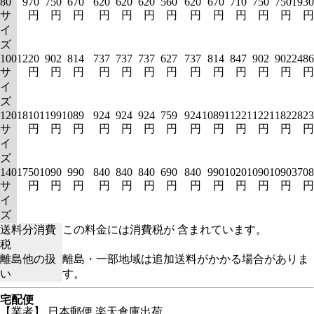
80
970
750
670
620
620
620
560
620
670
710
750
750
1930
サ
円
円
円
円
円
円
円
円
円
円
円
円
円
イ
ズ
100
1220
902
814
737
737
737
627
737
814
847
902
902
2486
サ
円
円
円
円
円
円
円
円
円
円
円
円
円
イ
ズ
120
1810
1199
1089
924
924
924
759
924
1089
1122
1122
1182
2823
サ
円
円
円
円
円
円
円
円
円
円
円
円
円
イ
ズ
140
1750
1090
990
840
840
840
690
840
990
1020
1090
1090
3708
サ
円
円
円
円
円
円
円
円
円
円
円
円
円
イ
ズ
送料分消費
この料金には消費税が 含まれています。
税
離島他の扱
離島・一部地域は追加送料がかかる場合がありま
い
す。
宅配便
【業者】 日本郵便 楽天倉庫出荷