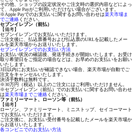
その他、ショップの設定状況やご注文時の選択内容などによっ
て、Apple Payがご利用いただけない場合がございます。
※Apple Payでのお支払いに関するお問い合わせは
楽天市場ま
でご連絡
ください。
セブンイレブン（前払）
【備考】
セブンイレブンでお支払いいただけます。
ご注文後に、払込票番号および払込票のURLを記載したメー
ルを楽天市場からお送りいたします。
セブンイレブンでのお支払い方法
お支払い状況の確認後、発送手続きが開始いたします。お受け
取り希望日をご指定の場合などは、お早めのお支払いをお願い
いたします。
3日以内にお支払いが確認できない場合、楽天市場が自動でご
注文をキャンセルいたします。
決済手数料は無料です。
※30万円（税込）以上のご注文にはご利用いただけません。
※セブンイレブン（前払）でのお支払いに関するお問い合わせ
は
楽天市場までご連絡
ください。
ファミリーマート、ローソン等（前払）
【備考】
ローソン、ファミリーマート、ミニストップ、セイコーマート
でお支払いいただけます。
ご注文後に、お支払い受付番号を記載したメールを楽天市場か
らお送りいたします。
各コンビニでのお支払い方法