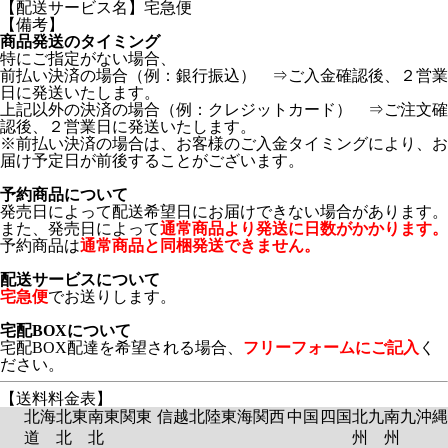
【配送サービス名】宅急便
【備考】
商品発送のタイミング
特にご指定がない場合、
前払い決済の場合（例：銀行振込） ⇒ご入金確認後、２営業
日に発送いたします。
上記以外の決済の場合（例：クレジットカード） ⇒ご注文確
認後、２営業日に発送いたします。
※前払い決済の場合は、お客様のご入金タイミングにより、お
届け予定日が前後することがございます。
予約商品について
発売日によって配送希望日にお届けできない場合があります。
また、発売日によって
通常商品より発送に日数がかかります。
予約商品は
通常商品と同梱発送できません。
配送サービスについて
宅急便
でお送りします。
宅配BOXについて
宅配BOX配達を希望される場合、
フリーフォームにご記入
く
ださい。
【送料料金表】
北海
北東
南東
関東
信越
北陸
東海
関西
中国
四国
北九
南九
沖縄
道
北
北
州
州