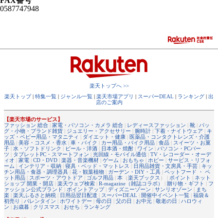
FAX番号
0587747948
楽天トップへ >>
楽天トップ
|
特集一覧
|
ジャンル一覧
|
楽天市場アプリ
|
スーパーDEAL
|
ランキング
|
出
店のご案内
【楽天市場のサービス】
ファッション 総合
|
家電・パソコン・カメラ 総合
|
レディースファッション
|
靴
|
バッ
グ・小物・ブランド雑貨
|
ジュエリー・アクセサリー
|
腕時計
|
下着・ナイトウェア
|
キ
ッズ・ベビー用品・マタニティ
|
ダイエット・健康
|
医薬品・コンタクトレンズ・介護
用品
|
美容・コスメ・香水
|
車・バイク
|
カー用品・バイク用品
|
食品
|
スイーツ・お菓
子
|
水・ソフトドリンク
|
ビール・洋酒
|
日本酒・焼酎
|
ワイン
|
パソコン・PCパー
ツ
|
タブレットPC・スマートフォン
|
光回線・モバイル通信
|
TV・レコーダー・オーデ
ィオ
|
家電
|
CD・DVD
|
楽器・音楽機材
|
ゲーム
|
おもちゃ
|
ホビー
|
サービス・リフォ
ーム
|
インテリア・収納
|
寝具・ベッド・マットレス
|
日用品雑貨・文房具・手芸
|
キッ
チン用品・食器・調理器具
|
花・観葉植物
|
ガーデン・DIY・工具
|
ペットフード ・ ペ
ット用品
|
スポーツ・アウトドア
|
ゴルフ用品
|
本
（
楽天ブックス
） |
ポイント
|
ネット
ショップ 開業・開店
|
楽天ウェブ検索
|
R-magazine（雑誌コラボ）
|
贈り物・ギフト
|
フ
ァッション公式ブランド
|
ポイントアップ
|
ディズニーゾーン
|
サンリオゾーン
|
まち
楽
|
楽天ふるさと納税
|
日用品翌日配達
|
スーパーDEAL
|
開催中イベント一覧
|
福袋＆
初売り
|
バレンタイン
|
ホワイトデー
|
母の日
|
父の日
|
お中元
|
敬老の日
|
ハロウィ
ン
|
お歳暮
|
クリスマス
|
おせち
|
ランキング