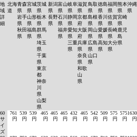
地
北海
青森
宮城
茨城
新潟
富山
岐阜
滋賀
鳥取
徳島
福岡
熊本
沖縄
域
道
県
県
県
県
県
県
県
県
県
県
県
県
詳
岩手
山形
栃木
長野
石川
静岡
京都
島根
香川
佐賀
宮崎
細
県
県
県
県
県
県
府
県
県
県
県
秋田
福島
群馬
福井
愛知
大阪
岡山
愛媛
長崎
鹿児
県
県
県
県
県
府
県
県
県
島
埼玉
三重
兵庫
広島
高知
大分
県
県
県
県
県
県
県
千葉
奈良
山口
県
県
県
東京
和歌
都
山
神奈
県
川
県
山梨
県
60
761
539
539
465
465
465
432
465
542
509
575
575
1630
サ
円
円
円
円
円
円
円
円
円
円
円
円
円
イ
ズ