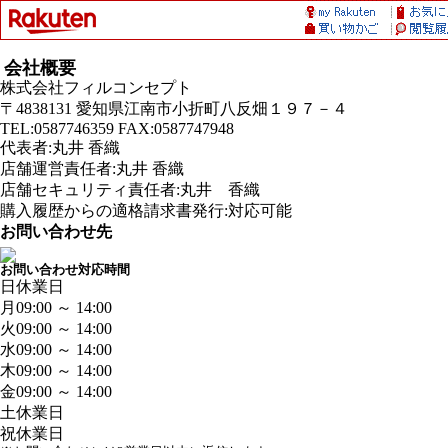
会社概要
株式会社フィルコンセプト
〒4838131 愛知県江南市小折町八反畑１９７－４
TEL:0587746359 FAX:0587747948
代表者:丸井 香織
店舗運営責任者:丸井 香織
店舗セキュリティ責任者:丸井 香織
購入履歴からの適格請求書発行:対応可能
お問い合わせ先
お問い合わせ対応時間
日
休業日
月
09:00 ～ 14:00
火
09:00 ～ 14:00
水
09:00 ～ 14:00
木
09:00 ～ 14:00
金
09:00 ～ 14:00
土
休業日
祝
休業日