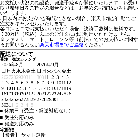
お支払い状況の確認後、発送手続きが開始いたします。お受け
取り希望日をご指定の場合などは、お早めのお支払いをお願い
いたします。
3日以内にお支払いが確認できない場合、楽天市場が自動でご
注文をキャンセルいたします。
各コンビニでお支払いいただく場合、決済手数料は無料です。
※30万円（税込）以上のご注文にはご利用いただけません。
※ファミリーマート、ローソン等（前払）でのお支払いに関す
るお問い合わせは
楽天市場までご連絡
ください。
配送について
受注・発送カレンダー
2026年8月
2026年9月
日
月
火
水
木
金
土
日
月
火
水
木
金
土
26
27
28
29
30
31
1
30
31
1
2
3
4
5
2
3
4
5
6
7
8
6
7
8
9
10
11
12
9
10
11
12
13
14
15
13
14
15
16
17
18
19
16
17
18
19
20
21
22
20
21
22
23
24
25
26
23
24
25
26
27
28
29
27
28
29
30
1
2
3
30
31
1
2
3
4
5
■
休業日（受注・発送対応なし）
■
受注対応のみ
■
発送対応のみ
宅配便
【業者】 ヤマト運輸