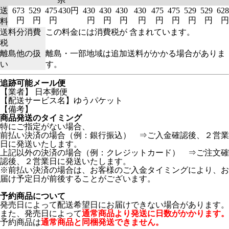
送
673
529
475
430円
430
430
430
430
475
475
529
529
628
円
円
円
円
円
円
円
円
円
円
円
円
料
送料分消費
この料金には消費税が 含まれています。
税
離島他の扱
離島・一部地域は追加送料がかかる場合がありま
い
す。
追跡可能メール便
【業者】 日本郵便
【配送サービス名】ゆうパケット
【備考】
商品発送のタイミング
特にご指定がない場合、
前払い決済の場合（例：銀行振込） ⇒ご入金確認後、２営業
日に発送いたします。
上記以外の決済の場合（例：クレジットカード） ⇒ご注文確
認後、２営業日に発送いたします。
※前払い決済の場合は、お客様のご入金タイミングにより、お
届け予定日が前後することがございます。
予約商品について
発売日によって配送希望日にお届けできない場合があります。
また、発売日によって
通常商品より発送に日数がかかります。
予約商品は
通常商品と同梱発送できません。