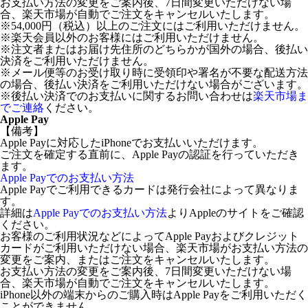
お支払い方法の変更をご案内後、7日間変更いただけない場
合、楽天市場が自動でご注文をキャンセルいたします。
※54,000円（税込）以上のご注文にはご利用いただけません。
※楽天会員以外のお客様にはご利用いただけません。
※注文者またはお届け先住所のどちらかが国外の場合、後払い
決済をご利用いただけません。
※メール便等のお受け取り時に受領印や署名が不要な配送方法
の場合、後払い決済をご利用いただけない場合がございます。
※後払い決済でのお支払いに関するお問い合わせは
楽天市場ま
でご連絡
ください。
Apple Pay
【備考】
Apple Payに対応したiPhoneでお支払いいただけます。
ご注文を確定する直前に、Apple Payの認証を行っていただき
ます。
Apple Payでのお支払い方法
Apple Payでご利用できるカードは発行会社によって異なりま
す。
詳細は
Apple Payでのお支払い方法
よりAppleのサイトをご確認
ください。
お客様のご利用状況などによってApple Payおよびクレジット
カードがご利用いただけない場合、楽天市場がお支払い方法の
変更をご案内、またはご注文をキャンセルいたします。
お支払い方法の変更をご案内後、7日間変更いただけない場
合、楽天市場が自動でご注文をキャンセルいたします。
iPhone以外の端末からのご購入時はApple Payをご利用いただく
ことができません。