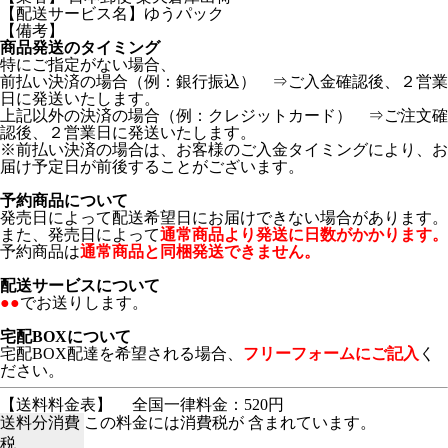
【配送サービス名】ゆうパック
【備考】
商品発送のタイミング
特にご指定がない場合、
前払い決済の場合（例：銀行振込） ⇒ご入金確認後、２営業
日に発送いたします。
上記以外の決済の場合（例：クレジットカード） ⇒ご注文確
認後、２営業日に発送いたします。
※前払い決済の場合は、お客様のご入金タイミングにより、お
届け予定日が前後することがございます。
予約商品について
発売日によって配送希望日にお届けできない場合があります。
また、発売日によって
通常商品より発送に日数がかかります。
予約商品は
通常商品と同梱発送できません。
配送サービスについて
●●
でお送りします。
宅配BOXについて
宅配BOX配達を希望される場合、
フリーフォームにご記入
く
ださい。
【送料料金表】
全国一律料金：520円
送料分消費
この料金には消費税が 含まれています。
税