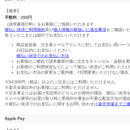
【備考】
手数料：
250円
（請求書発行料）をお客様にご負担いただきます。
後払い決済ご利用規約
及び
個人情報の取扱いに係る事項
をご確認い
各コンビニまたは銀行でお支払いいただけます。
商品発送後、注文者メールアドレスに対してお支払い用バーコ
14日以内にお支払いください。
後払い決済でのお支払い方法
お客様のご都合で請求書発行後に注文をキャンセル・金額を変
お客様のご利用状況などによって後払い決済がご利用いただけ
お支払い方法の変更をご案内後、7日間変更いただけない場合
※54,000円（税込）以上のご注文にはご利用いただけません。
※楽天会員以外のお客様にはご利用いただけません。
※注文者またはお届け先住所のどちらかが国外の場合、後払い決済
※メール便等のお受け取り時に受領印や署名が不要な配送方法の場
※後払い決済でのお支払いに関するお問い合わせは
楽天市場までご
Apple Pay