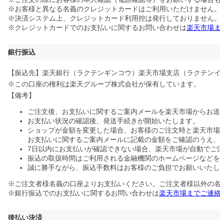
※お客様と異なる名義のクレジットカードはご利用いただけません
※決済システム上、クレジットカード利用控は発行しておりません
※クレジットカードでのお支払いに関するお問い合わせは
楽天市場
銀行振込
【振込先】楽天銀行（ラクテンギンコウ）楽天市場支店（ラクテンイチバ
※この口座の権利は楽天グループ株式会社が保有しています。
【備考】
ご注文後、お支払いに関するご案内メールを楽天市場からお送
お支払い状況の確認後、発送手続きが開始いたします。
ショップが金額を変更した場合、お客様のご注文時と楽天市場
お支払いに関するご案内メールに記載の金額をご確認のうえ、
7日以内にお支払いが確認できない場合、楽天市場が自動でご
振込の取扱時間はご利用される金融機関のホームページなどを
誠に勝手ながら、振込手数料はお客様のご負担でお願いいたし
※ご注文者様名義の口座よりお支払いください。ご注文者様以外の
※銀行振込でのお支払いに関するお問い合わせは
楽天市場までご連
後払い決済