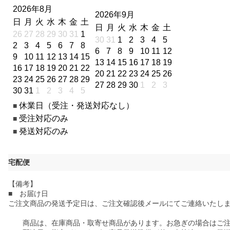
2026年8月
2026年9月
日
月
火
水
木
金
土
日
月
火
水
木
金
土
26
27
28
29
30
31
1
30
31
1
2
3
4
5
2
3
4
5
6
7
8
6
7
8
9
10
11
12
9
10
11
12
13
14
15
13
14
15
16
17
18
19
16
17
18
19
20
21
22
20
21
22
23
24
25
26
23
24
25
26
27
28
29
27
28
29
30
1
2
3
30
31
1
2
3
4
5
休業日（受注・発送対応なし）
■
受注対応のみ
■
発送対応のみ
■
宅配便
【備考】
■ お届け日
ご注文商品の発送予定日は、ご注文確認後メールにてご連絡いたし
商品は、在庫商品・取寄せ商品があります。お急ぎの場合はご注