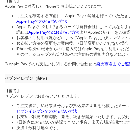
【備考】
Apple Payに対応したiPhoneでお支払いいただけます。
ご注文を確定する直前に、Apple Payの認証を行っていただき
Apple Payでのお支払い方法
Apple Payでご利用できるカードは発行会社によって異なりま
詳細は
Apple Payでのお支払い方法
よりAppleのサイトをご確
お客様のご利用状況などによってApple Payおよびクレ
お支払い方法の変更をご案内後、7日間変更いただけない場合
iPhone以外の端末からのご購入時はApple Payをご利用い
その他、ショップの設定状況やご注文時の選択内容などによって、
※Apple Payでのお支払いに関するお問い合わせは
楽天市場までご連
セブンイレブン（前払）
【備考】
セブンイレブンでお支払いいただけます。
ご注文後に、払込票番号および払込票のURLを記載したメー
セブンイレブンでのお支払い方法
お支払い状況の確認後、発送手続きが開始いたします。お受け
7日以内にお支払いが確認できない場合、楽天市場が自動でご
決済手数料は無料です。