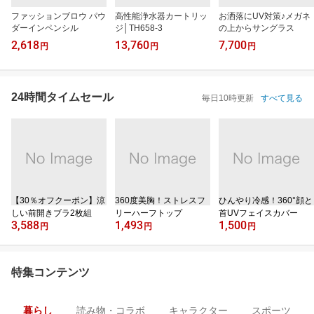
ファッションブロウ パウ
高性能浄水器カートリッ
お洒落にUV対策♪メガネ
ダーインペンシル
ジ│TH658-3
の上からサングラス
2,618
13,760
7,700
円
円
円
24時間タイムセール
毎日10時更新
すべて見る
【30％オフクーポン】涼
360度美胸！ストレスフ
ひんやり冷感！360°顔と
しい前開きブラ2枚組
リーハーフトップ
首UVフェイスカバー
3,588
1,493
1,500
円
円
円
特集コンテンツ
暮らし
読み物・コラボ
キャラクター
スポーツ