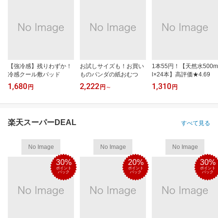
【強冷感】残りわずか！
お試しサイズも！お買い
1本55円！【天然水500m
冷感クール敷パッド
ものパンダの紙おむつ
l×24本】高評価★4.69
1,680
2,222
1,310
円
円
～
円
楽天スーパーDEAL
すべて見る
No Image
No Image
No Image
30%
20%
30%
ポイント
ポイント
ポイント
バック
バック
バック