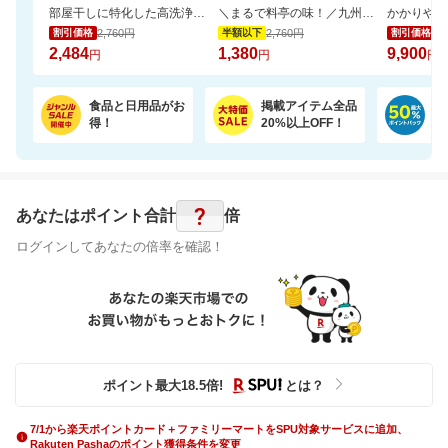
部屋干しに特化した高洗浄・抗菌処方。嫌なニオイを抑え、清潔で爽やかな仕上がりへ。
＼まるで料亭の味！／九州産あご厳選使用「五縁のあご入りだし」
2,760円
2,760円
16
割引価格
半額以下
割引価格
2,484
1,380
9,900
円
円
円
食品と日用品がお
掲載アイテム全品
日
得！
20%以上OFF！
ポ
?
あなたはポイント
合計
倍
ログインしてあなたの倍率を確認！
ポイント最大
18.5
倍
!
とは？
7/1から楽天ポイントカード＋ファミリーマートをSPU対象サービスに追加、
Rakuten Pashaのポイント獲得条件を変更