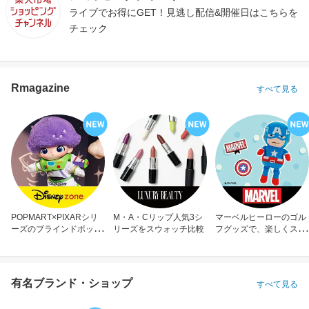
ライブでお得にGET！見逃し配信&開催日はこちらを
チェック
Rmagazine
すべて見る
POPMART×PIXARシリ
M・A・Cリップ人気3シ
マーベルヒーローのゴル
ーズのブラインドボック
リーズをスウォッチ比較
フグッズで、楽しくスコ
ス
アアップ！
有名ブランド・ショップ
すべて見る