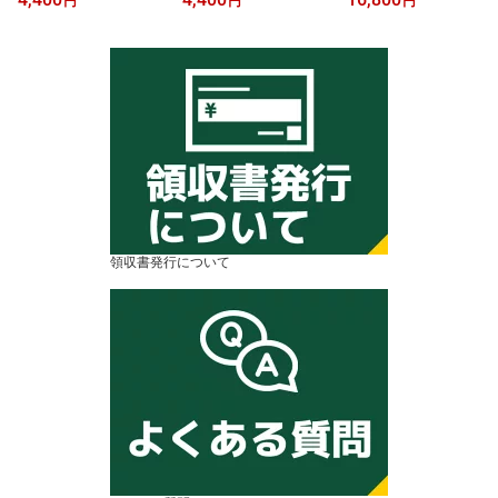
円
円
円
(4個入り)
(4個入り)
L) ステンレス蛇口 正規
品クーラーボックス アウ
トドア キャンプ
領収書発行について