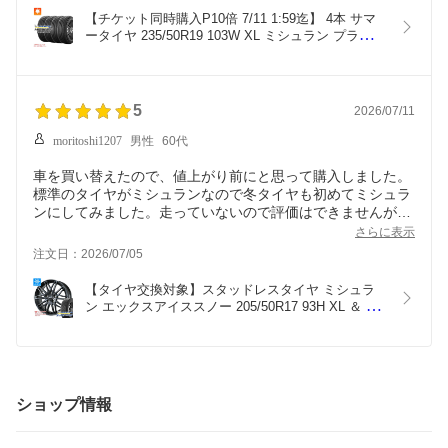
【チケット同時購入P10倍 7/11 1:59迄】 4本 サマ
ータイヤ 235/50R19 103W XL ミシュラン プライマ
シー5 MICHELIN PRIMACY5
5
2026/07/11
moritoshi1207
男性
60代
車を買い替えたので、値上がり前にと思って購入しました。
標準のタイヤがミシュランなので冬タイヤも初めてミシュラ
ンにしてみました。走っていないので評価はできませんが、
4本とも3525製造でした。ちょうど１年前の製品でこの値段
さらに表示
なら満足です。
注文日：2026/07/05
【タイヤ交換対象】スタッドレスタイヤ ミシュラ
ン エックスアイススノー 205/50R17 93H XL ＆ シ
ビラ ネクスト W45 7.0-17 タイヤホイール4本セッ
ト205/50-17 MICHELIN X-ICE SNOW
ショップ情報