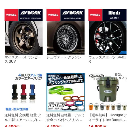
マイスター S1 ワンピー
シュヴァート グラソン
ウェッズスポーツ SA-01
ス SUV
R
送料無料 交換用 軽量 ア
送料無料 超軽量・アルミ
【送料無料】 Deelight デ
ルミ製 エアーバルブ(チ
合金 ツバ付ハブリング
ィーライト Ice Bucket ア
ューブレスバルブ) 1台分
国産車(5穴/4穴)用 1台分
イスバケツ 5ガロン(18.9
4,400
4,400
16,800