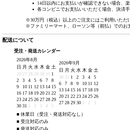
14日以内にお支払いが確認できない場合、
各コンビニでお支払いいただく場合、決済手
※30万円（税込）以上のご注文にはご利用いただ
※ファミリーマート、ローソン等（前払）でのお
配送について
受注・発送カレンダー
2026年8月
2026年9月
日
月
火
水
木
金
土
日
月
火
水
木
金
土
26
27
28
29
30
31
1
30
31
1
2
3
4
5
2
3
4
5
6
7
8
6
7
8
9
10
11
12
9
10
11
12
13
14
15
13
14
15
16
17
18
19
16
17
18
19
20
21
22
20
21
22
23
24
25
26
23
24
25
26
27
28
29
27
28
29
30
1
2
3
30
31
1
2
3
4
5
■
休業日（受注・発送対応なし）
■
受注対応のみ
■
発送対応のみ