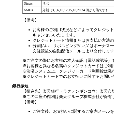
Diners
リボ
AMEX
分割（3,5,6,10,12,15,18,20,24 回が可能です）
【備考】
お客様のご利用状況などによってクレジット
キャンセルいたします。
クレジットカード情報またはお支払い方法の
分割払い、リボルビング払い又はボーナス一括
文確認後の自動配信メールにより交付します
※ご注文の際にお客様の本人確認（電話確認等）
※お客様と異なる名義のクレジットカードはご利
※決済システム上、クレジットカード利用控は発
※クレジットカードでのお支払いに関するお問い
銀行振込
【振込先】楽天銀行（ラクテンギンコウ）楽天市場支
※この口座の権利は楽天グループ株式会社が保有
【備考】
ご注文後、お支払いに関するご案内メールを