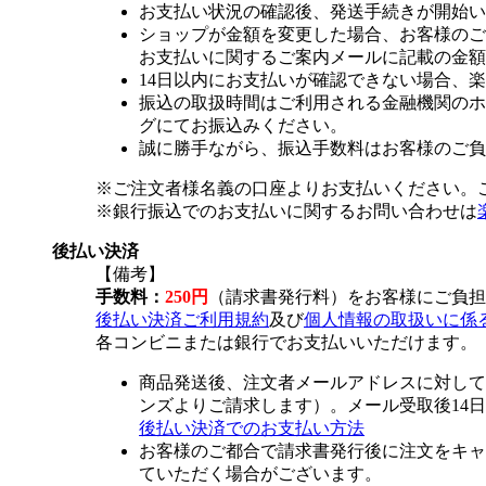
お支払い状況の確認後、発送手続きが開始い
ショップが金額を変更した場合、お客様のご
お支払いに関するご案内メールに記載の金額
14日以内にお支払いが確認できない場合、
振込の取扱時間はご利用される金融機関のホ
グにてお振込みください。
誠に勝手ながら、振込手数料はお客様のご負
※ご注文者様名義の口座よりお支払いください。
※銀行振込でのお支払いに関するお問い合わせは
後払い決済
【備考】
手数料：
250円
（請求書発行料）をお客様にご負担
後払い決済ご利用規約
及び
個人情報の取扱いに係
各コンビニまたは銀行でお支払いいただけます。
商品発送後、注文者メールアドレスに対して
ンズよりご請求します）。メール受取後14
後払い決済でのお支払い方法
お客様のご都合で請求書発行後に注文をキャ
ていただく場合がございます。