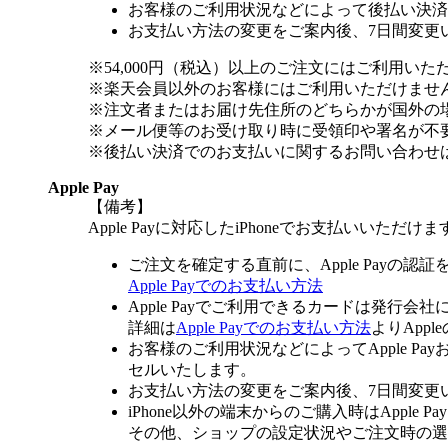
お客様のご利用状況などによって後払い決済
お支払い方法の変更をご案内後、7日間変更
※54,000円（税込）以上のご注文にはご利用いた
※楽天会員以外のお客様にはご利用いただけませ
※注文者またはお届け先住所のどちらかが国外の
※メール便等のお受け取り時に受領印や署名が不
※後払い決済でのお支払いに関するお問い合わせ
Apple Pay
【備考】
Apple Payに対応したiPhoneでお支払いいただけま
ご注文を確定する直前に、Apple Payの認
Apple Payでのお支払い方法
Apple Payでご利用できるカードは発行会
詳細は
Apple Payでのお支払い方法
よりApp
お客様のご利用状況などによってApple 
セルいたします。
お支払い方法の変更をご案内後、7日間変更
iPhone以外の端末からのご購入時はApple
その他、ショップの設定状況やご注文時の選択