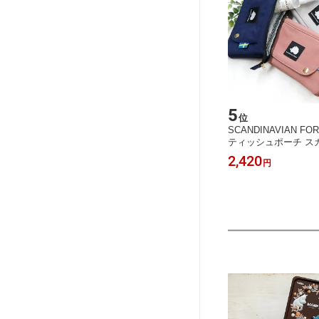
5
位
SCANDINAVIAN F
ティッシュポーチ ス
フォレスト ハリネズ
2,420
円
小物入れ 北欧 雑貨 
い おしゃれ お洒落 
ギフト 誕生日 母の日