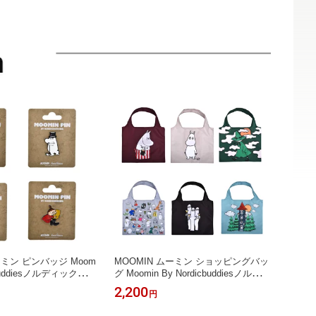
ーミン ピンバッジ Moom
MOOMIN ムーミン ショッピングバッ
icbuddiesノルディックバデ
グ Moomin By Nordicbuddiesノルディ
ーチ おしゃれ かわいい
ックバディズ エコバッグ かわいい お
2,200
円
ト プチギフト 誕生日
しゃれ 雑貨 北欧雑貨 プレゼント 誕
Xmas
生日 母の日 父の日 クリスマス Xmas