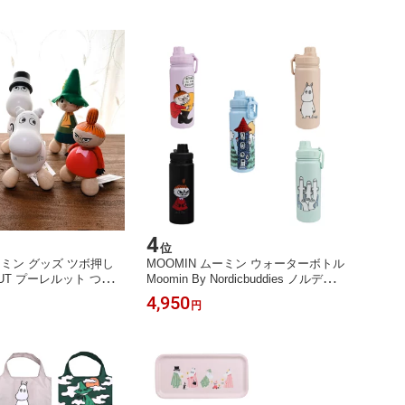
4
位
ーミン グッズ ツボ押し
MOOMIN ムーミン ウォーターボトル
LUT プーレルット つぼ押
Moomin By Nordicbuddies ノルディッ
ド 北欧 置物 白樺 ハン
クバディズ 水筒 ステンレス製 保温ボ
4,950
円
ミンパパ ムーミンママ
トル ドリンクボトル 550ml 北欧 通勤
ナフキン リトルミイ 可
スポーツ アウトドア
ト ギフト 誕生日 母の