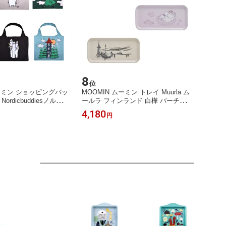
8
位
ムーミン ショッピングバッ
MOOMIN ムーミン トレイ Muurla ム
 Nordicbuddiesノルディ
ールラ フィンランド 白樺 バーチ材
エコバッグ かわいい お
木製 トレー おぼん お盆 北欧 可愛い
4,180
円
北欧雑貨 プレゼント 誕
おしゃれ プレゼント 誕生日 ホワイト
の日 クリスマス Xmas
デー 母の日 Xmas クリスマス