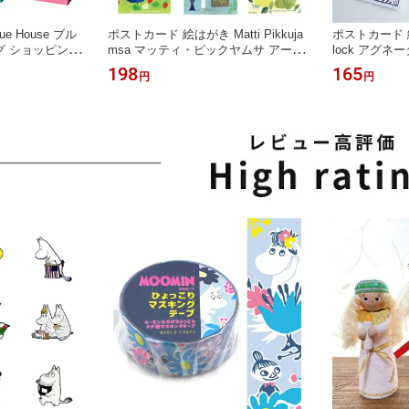
e House ブル
ポストカード 絵はがき Matti Pikkuja
ポストカード 絵
グ ショッピング
msa マッティ・ピックヤムサ アート
lock アグネ
グ マザーズバッ
メッセージカード 北欧デザイン フィ
ッセージカード
198
165
円
円
クニック 北欧
ンランド 可愛い 北欧グッズ 北欧雑貨
る 猫 犬 鳥 
 おしゃれ
文房具 プレゼント
ニコーン ワニ
ウェーデン 切
ステーショナ