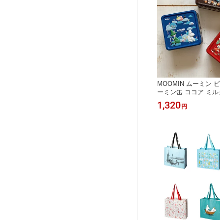
MOOMIN ムーミン 
ーミン缶 ココア ミル
ー お菓子 スイーツ 北
1,320
円
おいしい かわいい 小
北欧雑貨 プレゼント 
お礼 誕生日 母の日 X
ン ホワイトデー お返