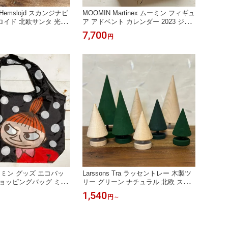
sk Hemslojd スカンジナビ
MOOMIN Martinex ムーミン フィギュ
イド 北欧サンタ 光の
ア アドベント カレンダー 2023 ジャ
ルチア 木製人形 ハンド
ングルになったムーミン谷 マルティ
7,700
円
ムテ Xmas クリスマス
ネックス フィンランド 北欧 可愛い
ア プレゼント
かわいい おしゃれ クリスマス Xmas
プレゼント
ーミン グッズ エコバッ
Larssons Tra ラッセントレー 木製ツ
ョッピングバッグ ミイ
リー グリーン ナチュラル 北欧 スウ
ク トートバッグ 大きめ
ェーデン製 置物 クリスマス 飾り オ
1,540
円
～
欧雑貨 可愛い かわいい
ブジェ インテリア 雑貨 ハンドメイド
ゼント ギフト 誕生日
S M L LL