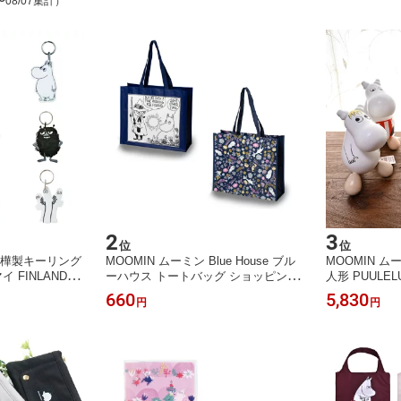
〜08/07集計）
2
3
位
位
 白樺製キーリング
MOOMIN ムーミン Blue House ブル
MOOMIN ム
イ FINLAND キ
ーハウス トートバッグ ショッピング
人形 PUULE
パパ ムーミンマ
バッグ お買い物バッグ マザーズバッ
し フィンラン
660
5,830
円
円
キン ニョロニョ
グ レジャーバッグ ピクニック 北欧
ドメイド ムー
ンキー キーホル
フィンランド 可愛い おしゃれ
フローレン ス
しゃれ プレゼン
愛い プレゼン
の日 クリスマス
日 父の日