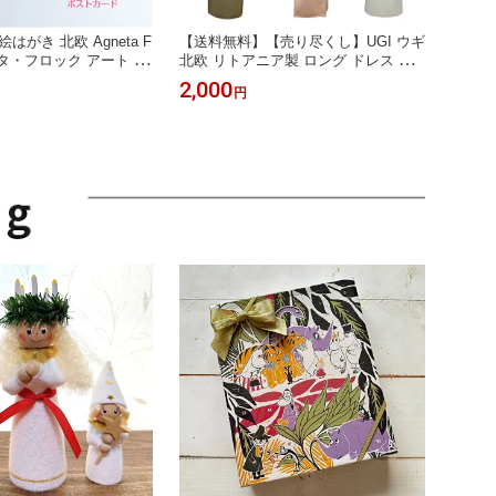
はがき 北欧 Agneta F
【送料無料】【売り尽くし】UGI ウギ
ータ・フロック アート メ
北欧 リトアニア製 ロング ドレス エ
 かわいい おしゃれ 飾
プロン ワンピース フリル モノトーン
2,000
円
花 キツネ 薔薇 うさぎ ユ
水玉 ボルドー ブルー ベージュ ブラ
 可愛い お洒落 北欧 ス
ウン ブラック 可愛い かわいい おし
り絵 北欧雑貨 文房具
ゃれ キュート エレガント プレゼント
リー プレゼント 干支
プチギフト 母の日 ★