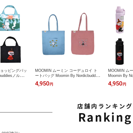
Xmas
 ショッピングバッ
MOOMIN ムーミン コーデュロイ ト
MOOMIN 
icbuddiesノルディ
ートバッグ Moomin By Nordicbuddies
Moomin By N
グ かわいい お
ノルディックバディズ かわいい おし
クバディズ 水
4,950
4,950
円
円
 プレゼント 誕
ゃれ 雑貨 北欧雑貨 プレゼント 誕生
トル ドリンクボ
リスマス Xmas
日 母の日 父の日 クリスマス Xmas
スポーツ ア