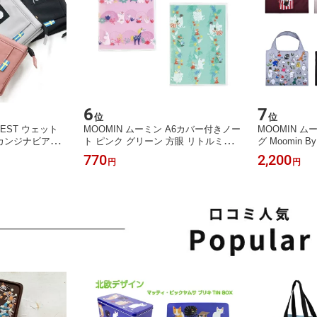
6
7
位
位
OREST ウェット
MOOMIN ムーミン A6カバー付きノー
MOOMIN 
カンジナビアン
ト ピンク グリーン 方眼 リトルミイ
グ Moomin By
ミ マスクケース
ミムラねえさん スナフキン ムーミン
ックバディズ 
770
2,200
円
円
北欧グッズ 可愛
パパ ムーミンママ 花柄 かわいい お
しゃれ 雑貨 
プレゼント プチ
しゃれ 文房具 ステーショナリー グッ
生日 母の日 父
ズ 雑貨 北欧 女の子 プレゼント