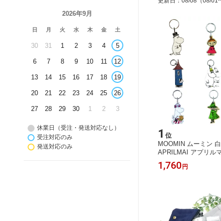
更新日
：
08/08
（08/01
2026年9月
日
月
火
水
木
金
土
30
31
1
2
3
4
5
6
7
8
9
10
11
12
13
14
15
16
17
18
19
20
21
22
23
24
25
26
27
28
29
30
1
2
3
休業日（受注・発送対応なし）
1
位
受注対応のみ
MOOMIN ムーミン
発送対応のみ
APRILMAI アプリルマ
ーホルダー ムーミン
1,760
円
マ リトルミイ スナフ
ロ フローレン スティ
ダー 北欧 可愛い お
ト 誕生日 母の日 父
Xmas