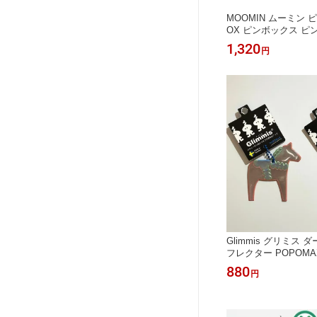
MOOMIN ムーミン ピ
OX ピンボックス ピ
ゃれ かわいい 北欧 
1,320
円
ギフト 誕生日 母の日
X
Glimmis グリミス 
フレクター POPOM
反射板 バッグチャーム
880
円
ホルダー 北欧 プレゼ