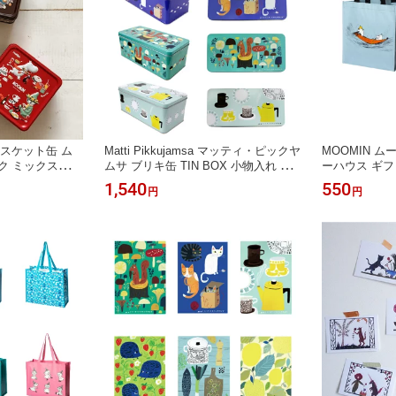
ビスケット缶 ム
Matti Pikkujamsa マッティ・ピックヤ
MOOMIN ムー
ク ミックスベリ
ムサ ブリキ缶 TIN BOX 小物入れ 蓋
ーハウス ギフ
陸製菓 hokka
付き 収納 北欧デザイン フィンランド
バッグ トート
1,540
550
円
円
物入れ ブリキ缶
かわいい おしゃれ 北欧 雑貨 プレゼ
サブバッグ リ
ギフト 手土産
ント ギフト 誕生日 母の日 父の日
ニック 北欧 
mas バレンタイ
しゃれ
し 餞別 退職