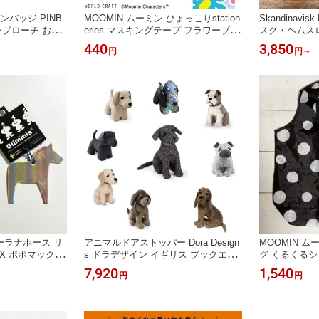
ンバッジ PINB
MOOMIN ムーミン ひょっこりstation
Skandinavi
ンブローチ おし
eries マスキングテープ フラワーブル
スク・ヘムスロ
プレゼント プチ
ー ワールドクラフト かわいい おしゃ
祭典 ルシア 
440
3,850
円
円
～
 父の日 ピンBO
れ 文房具 ステーショナリー 北欧 プ
メイド 北欧 ト
レゼント プチギフト お礼
置物 インテリ
ダーラナホース リ
アニマルドアストッパー Dora Design
MOOMIN ム
AX ポポマックス
s ドラデザイン イギリス ブックエン
グ くるくるシ
 交通安全 キー
ド 犬 ラブラドール パグ ブルドッグ
ドット ブラッ
7,920
1,540
円
円
ント 馬
コッカースパニエル コッカプー ブラ
リトルミイ 北
ッドハウンド かわいい 動物 置物 イ
おしゃれ プレ
ンテリア プレゼント ギフト 誕生日
母の日 父の日 ホワイトデー