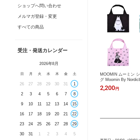
Xmas
ショップへ問い合わせ
メルマガ登録・変更
すべての商品
受注・発送カレンダー
2026年8月
MOOMIN ムーミン
日
月
火
水
木
金
土
グ Moomin By Nord
26
27
28
29
30
31
1
ックバディズ エコバッ
2,200
円
しゃれ 雑貨 北欧雑貨
2
3
4
5
6
7
8
生日 母の日 父の日 ク
9
10
11
12
13
14
15
16
17
18
19
20
21
22
23
24
25
26
27
28
29
30
31
1
2
3
4
5