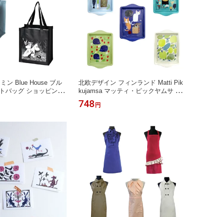
ミン Blue House ブル
北欧デザイン フィンランド Matti Pik
トバッグ ショッピング
kujamsa マッティ・ピックヤムサ ブ
バッグ お買い物バッグ
リキミニ トレー お盆 猫 ハリネズミ
748
円
トルミイ レジャー ピク
リス 雑貨 可愛い 北欧 雑貨 プレゼン
フィンランド 可愛い お
ト 誕生日 母の日 ホワイトデー