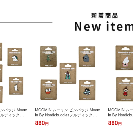
ピンバッジ Moom
MOOMIN ムーミン ピンバッジ Moom
MOOMIN ム
diesノルディックバデ
in By Nordicbuddiesノルディックバデ
in By Nord
アングリームーミ
ィズ ピンブローチ アングリームーミ
ィズ ピンブロ
880
880
円
円
 北欧 プレゼン
ン おしゃれ かわいい 北欧 プレゼン
北欧 プレゼン
 母の日 父の日
ト プチギフト 誕生日 母の日 父の日
母の日 父の日 