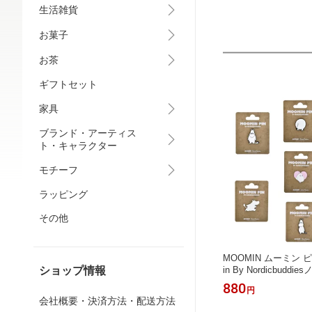
生活雑貨
お菓子
お茶
ギフトセット
家具
ブランド・アーティス
ト・キャラクター
モチーフ
ラッピング
その他
MOOMIN ムーミン 
in By Nordicbud
ショップ情報
ィズ ピンブローチ 
880
円
ン おしゃれ かわいい
会社概要・決済方法・配送方法
ト プチギフト 誕生日