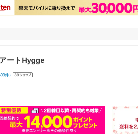
ートHygge
303
件）