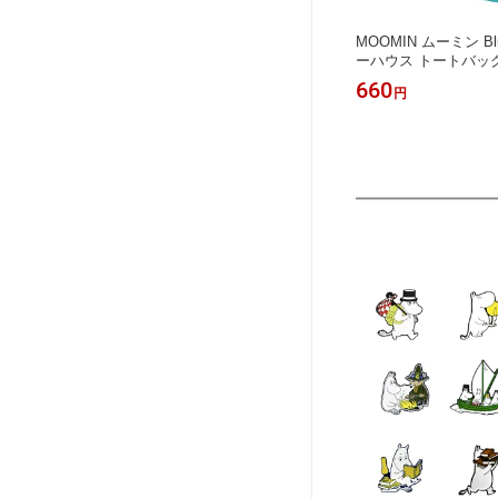
MOOMIN ムーミン Blu
ーハウス トートバッ
バッグ お買い物バッ
660
円
グ レジャーバッグ ピ
フィンランド 可愛い