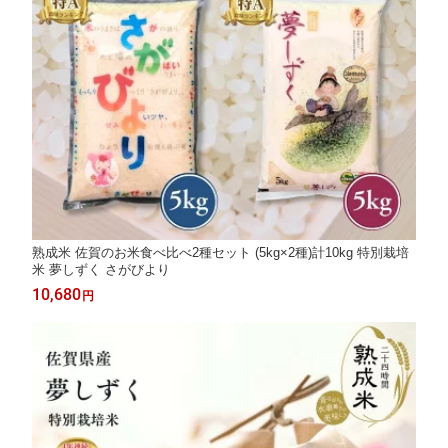
熟成米 佐賀のお米食べ比べ2種セット (5kg×2種)計10kg 特別栽培
米 夢しずく さがびより
10,680
円