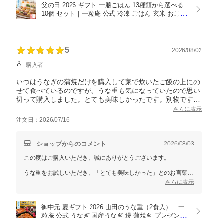
ります。
父の日 2026 ギフト 一膳ごはん 13種類から選べる
またのご利用を心よりお待ちしております。
10個 セット｜一粒庵 公式 冷凍 ごはん 玄米 おこわ 
赤飯 寿司 簡単 プレゼント 米 お米 寸志 御礼 御中
元 お中元 夏ギフト お誕生日 母の日 父の日 敬老の
日 内祝 御礼 お礼 お歳暮 御歳暮 父の日ギフト
5
2026/08/02
購入者
いつはうなぎの蒲焼だけを購入して家で炊いたご飯の上にの
せて食べているのですが、うな重も気になっていたので思い
切って購入しました。とても美味しかったです。別物です
ね。また食べたくなったらリピートします。
さらに表示
注文日：2026/07/16
ショップからのコメント
2026/08/03
この度はご購入いただき、誠にありがとうございます。
うな重をお試しいただき、「とても美味しかった」とのお言葉を
いただけましたこと、大変嬉しく拝見いたしました。
さらに表示
「また食べたくなったらリピートします」とのお言葉も、大変励
みになります。
御中元 夏ギフト 2026 山田のうな重（2食入）｜一
粒庵 公式 うなぎ 国産うなぎ 鰻 蒲焼き プレゼント 