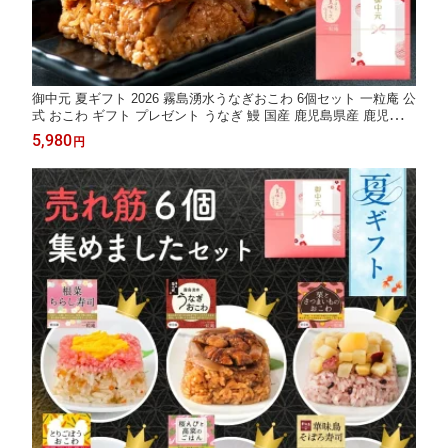
御中元 夏ギフト 2026 霧島湧水うなぎおこわ 6個セット 一粒庵 公
式 おこわ ギフト プレゼント うなぎ 鰻 国産 鹿児島県産 鹿児島
おこわ うなぎおこわ 季節の贈り物 土用の丑の日 丑の日 誕生日
5,980
円
誕生日プレゼント 御礼 お礼 御祝 お祝い 御祝 内祝い 内祝 御見舞
寸志 志