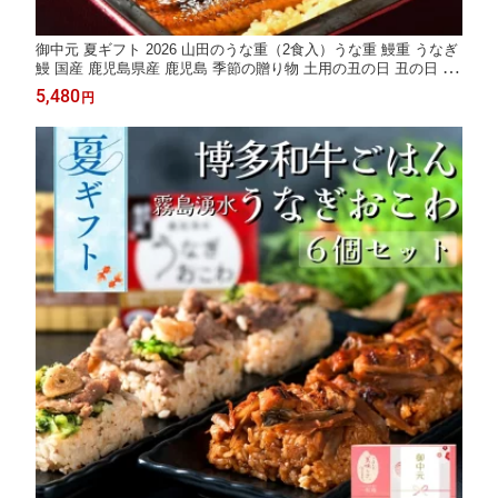
御中元 夏ギフト 2026 山田のうな重（2食入）うな重 鰻重 うなぎ
鰻 国産 鹿児島県産 鹿児島 季節の贈り物 土用の丑の日 丑の日 誕
生日 誕生日プレゼント ギフト 御礼 お礼 御祝 お祝い 御祝 内祝い
5,480
円
内祝 お返し お祝い返し 御見舞 御挨拶 ごあいさつ 粗品 寸志 志