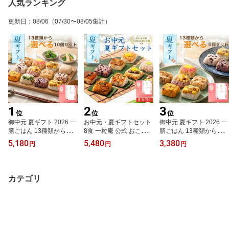
人気ランキング
更新日
：
08/06
（07/30〜08/05集計）
1
2
3
位
位
位
御中元 夏ギフト 2026 一
お中元・夏ギフトセット
御中元 夏ギフト 2026 一
膳ごはん 13種類から選
8食 一粒庵 公式 おこわ
膳ごはん 13種類から選
べる10個 セット 一粒庵
ギフト プレゼント 冷凍
べる6個 セット 敬老の日
5,180
5,480
3,380
円
円
円
公式 おこわ ギフト プレ
季節の贈り物 誕生日 誕
早割 一粒庵 公式 おこわ
ゼント 簡単 パック パッ
生日プレゼント 御礼 お
ギフト プレゼント 簡単
クご飯 手軽 おこわギフ
礼 御祝 お祝い 御祝 内祝
パック パックご飯 手軽
ト 寿司 ちらし寿司 栗お
い 内祝 快気祝い 御返し
おこわギフト 寿司 ちら
カテゴリ
こわ 赤飯 玄米ご飯 ご飯
お返し お祝い返し 御見
し寿司 栗おこわ 赤飯 玄
季節の贈り物 誕生日 誕
舞 御挨拶 ごあいさつ 粗
米ご飯 ご飯 季節の贈り
生日プレゼント 御礼 内
品 寸志 志 来客 贈答品
物 誕生日 誕生日プレゼ
祝 快気祝い 御返し お返
ント 御礼 内祝 快気祝い
し