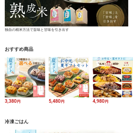
独自の精米方法で旨味と甘味を引き出す
おすすめ商品
3,380
5,480
4,980
円
円
円
冷凍ごはん