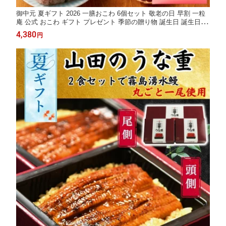
御中元 夏ギフト 2026 一膳おこわ 6個セット 敬老の日 早割 一粒
庵 公式 おこわ ギフト プレゼント 季節の贈り物 誕生日 誕生日プ
レゼント ギフト 御礼 お礼 御祝 お祝い 御祝 内祝い 内祝 御返し
4,380
円
お返し お祝い返し 御見舞 御挨拶 ごあいさつ 粗品 寸志 志