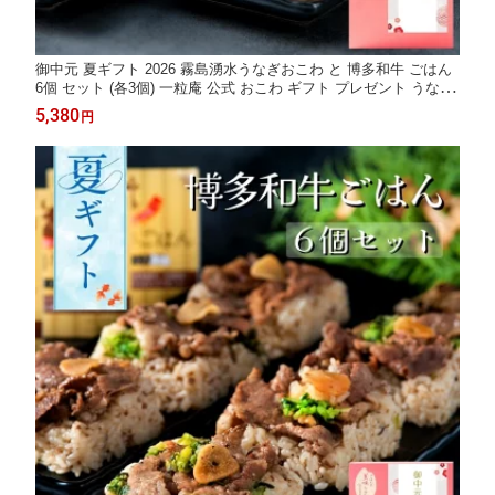
御中元 夏ギフト 2026 霧島湧水うなぎおこわ と 博多和牛 ごはん
6個 セット (各3個) 一粒庵 公式 おこわ ギフト プレゼント うなぎ
鰻 国産 鹿児島 おこわ うなぎおこわ 博多和牛 和牛 季節の贈り物
5,380
円
誕生日 誕生日プレゼント 御礼 お礼 御祝 お祝い 御祝 内祝い 内祝