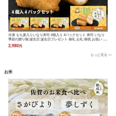
冷凍 もち麦入りいなり寿司 4個入り 4パックセット 寿司 いなり
季節の贈り物 誕生日 誕生日プレゼント 御礼 お礼 御祝 お祝い 御
祝 内祝い 内祝 快気祝い 御返し お返し お祝い返し 御見舞 御挨拶
2,980
円
ごあいさつ 粗品 寸志 志 来客 贈答品
もっと見る
お米