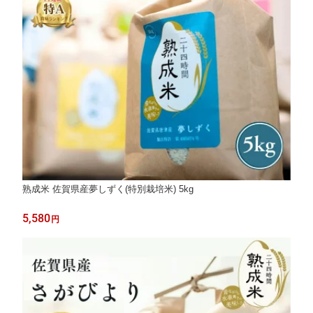
熟成米 佐賀県産夢しずく(特別栽培米) 5kg
5,580
円