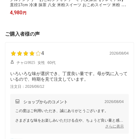
直径17cm 冷凍 抹茶 八女 米粉スイーツ おこめスイーツ 米粉 ケ
ーキ シフォンケーキ ご褒美 ご褒美スイーツ 季節の贈り物 クリス
4,980
円
マスプレゼント バレンタイン ホワイトデー 誕生日 誕生日プレゼ
ント ギフト
ご購入者様の声
4
2026/08/04
チャロ9925
女性
60代
いろいろな味が選択でき、丁度良い量です。母が気に入って
いるので、時期を見て注文しています。
注文日：2026/06/12
ショップからのコメント
2026/08/04
この度はご利用いただき、誠にありがとうございます。
さまざまな味をお楽しみいただける点や、ちょうど良い量と感じ
ていただけたとのこと、大変嬉しく拝見いたしました。
さらに表示
これからもご満足いただける商品をお届けできるよう努めてまい