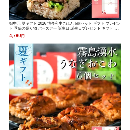
御中元 夏ギフト 2026 博多和牛ごはん 6個セット ギフト プレゼン
ト 季節の贈り物 バースデー 誕生日 誕生日プレゼント ギフト 御
礼 お礼 御祝 お祝い 御祝 内祝い 内祝 快気祝い 御返し お返し お
4,780
円
祝い返し 御見舞 御挨拶 ごあいさつ 粗品 寸志 志 来客 贈答品