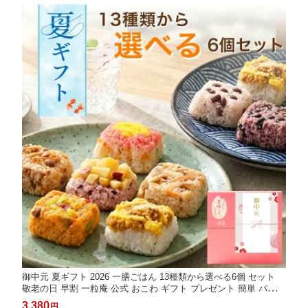
お返し
御中元 夏ギフト 2026 一膳ごはん 13種類から選べる6個 セット
敬老の日 早割 一粒庵 公式 おこわ ギフト プレゼント 簡単 パック
パックご飯 手軽 おこわギフト 寿司 ちらし寿司 栗おこわ 赤飯 玄
3,380
円