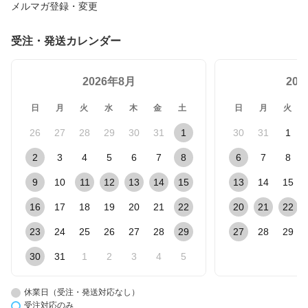
メルマガ登録・変更
受注・発送カレンダー
2026年8月
20
日
月
火
水
木
金
土
日
月
火
26
27
28
29
30
31
1
30
31
1
2
3
4
5
6
7
8
6
7
8
9
10
11
12
13
14
15
13
14
15
16
17
18
19
20
21
22
20
21
22
23
24
25
26
27
28
29
27
28
29
30
31
1
2
3
4
5
休業日（受注・発送対応なし）
受注対応のみ