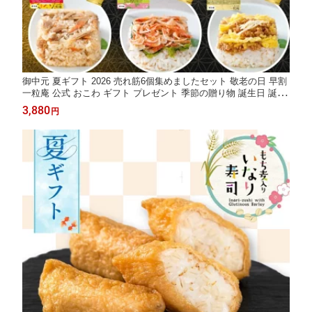
御中元 夏ギフト 2026 売れ筋6個集めましたセット 敬老の日 早割
一粒庵 公式 おこわ ギフト プレゼント 季節の贈り物 誕生日 誕生
日プレゼント ギフト 御礼 お礼 御祝 お祝い 御祝 内祝い 内祝 御
3,880
円
返し お返し お祝い返し 御見舞 御挨拶 ごあいさつ 粗品 寸志 志