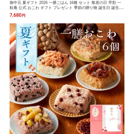
御中元 夏ギフト 2026 一膳ごはん 16種 セット 敬老の日 早割 一
粒庵 公式 おこわ ギフト プレゼント 季節の贈り物 誕生日 誕生日
プレゼント ギフト 御礼 お礼 御祝 お祝い 御祝 内祝い 内祝 御返
7,680
円
し お返し お祝い返し 御見舞 御挨拶 ごあいさつ 粗品 寸志 志