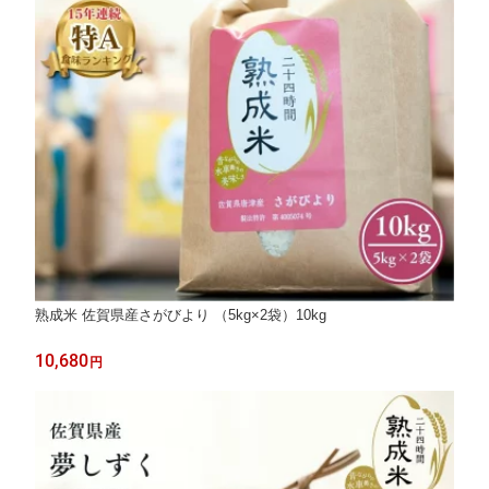
熟成米 佐賀県産さがびより （5kg×2袋）10kg
10,680
円