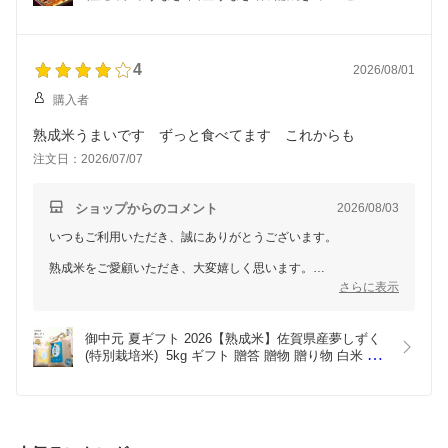
これからもご満足いただける商品をお届けできるよう努めてまい
贈答 贈り物 米 お米 寸志 御礼 御中元 お中元 夏ギ
ります。
フト お誕生日 母の日 父の日 敬老の日 内祝 御礼 お
またのご利用を心よりお待ちしております。
礼 お歳暮 御歳暮 土用の丑の日 お中元ギフト
4
2026/08/01
購入者
熟成米うまいです ずっと食べてます これからも
注文日：2026/07/07
ショップからのコメント
2026/08/03
いつもご利用いただき、誠にありがとうございます。
熟成米をご愛顧いただき、大変嬉しく思います。
さらに表示
これからも変わらぬ美味しさをお届けできるよう努めてまいりま
す。
今後ともどうぞよろしくお願いいたします。
御中元 夏ギフト 2026【熟成米】佐賀県産夢しずく
(特別栽培米)  5kg ギフト 贈答 贈物 贈り物 白米 唐
房米穀 夢しずく 佐賀 寸志 御礼 御中元 お中元 夏ギ
フト お誕生日 母の日 父の日 敬老の日 内祝 御礼 お
礼 お歳暮 御歳暮 お中元ギフト