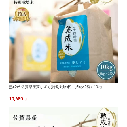
熟成米 佐賀県産夢しずく(特別栽培米) （5kg×2袋）10kg
10,680
円