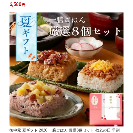
御礼 お礼 御祝 お祝い 御祝 内祝い 内祝 御返し お返し お祝い返
6,580
円
し 御見舞 御挨拶 ごあいさつ 粗品 寸志 志
御中元 夏ギフト 2026 一膳ごはん 厳選8個セット 敬老の日 早割