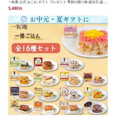
一粒庵 公式 おこわ ギフト プレゼント 季節の贈り物 誕生日 誕生
日プレゼント ギフト 御礼 お礼 御祝 お祝い 御祝 内祝い 内祝 御
5,480
円
返し お返し お祝い返し 御見舞 御挨拶 ごあいさつ 粗品 寸志 志