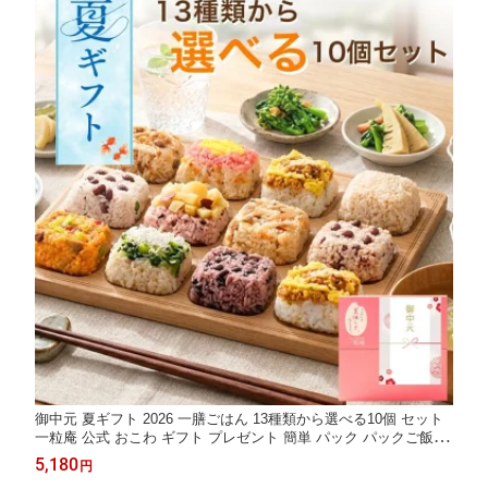
御中元 夏ギフト 2026 一膳ごはん 13種類から選べる10個 セット
一粒庵 公式 おこわ ギフト プレゼント 簡単 パック パックご飯 手
軽 おこわギフト 寿司 ちらし寿司 栗おこわ 赤飯 玄米ご飯 ご飯 季
5,180
円
節の贈り物 誕生日 誕生日プレゼント 御礼 内祝 快気祝い 御返し