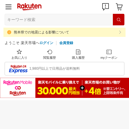
熊本県での地震による影響について
ようこそ 楽天市場へ
ログイン
会員登録
お気に入り
閲覧履歴
購入履歴
myクーポン
1,980円以上で日用品が送料無料