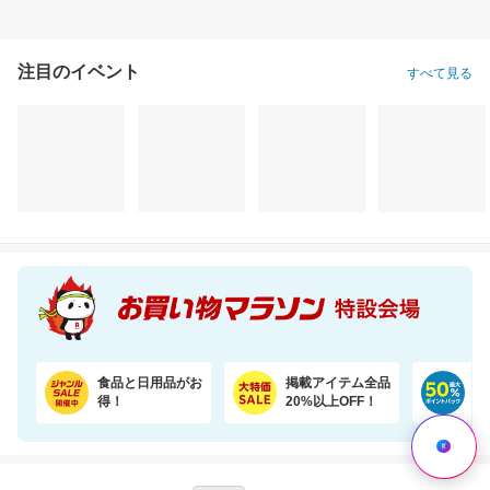
注目のイベント
すべて見る
食品と日用品がお
掲載アイテム全品
日
得！
20%以上OFF！
ポ