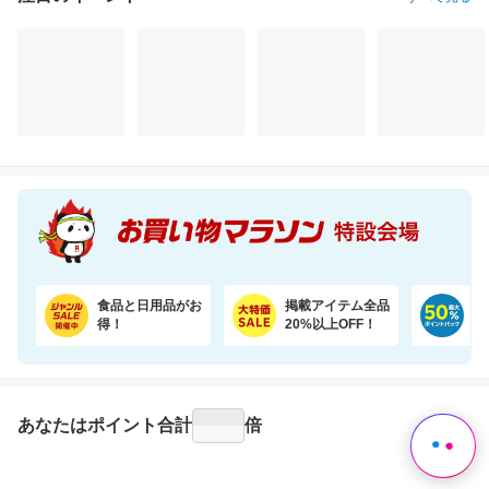
注目のイベント
すべて見る
食品と日用品がお
掲載アイテム全品
日
得！
20%以上OFF！
ポ