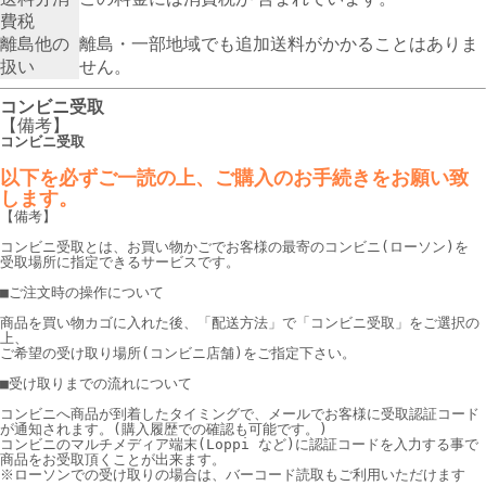
費税
離島他の
離島・一部地域でも追加送料がかかることはありま
扱い
せん。
コンビニ受取
【備考】
コンビニ受取
以下を必ずご一読の上、ご購入のお手続きをお願い致
します。
【備考】
コンビニ受取とは、お買い物かごでお客様の最寄のコンビニ(ローソン)を
受取場所に指定できるサービスです。
■ご注文時の操作について
商品を買い物カゴに入れた後、「配送方法」で「コンビニ受取」をご選択の
上、
ご希望の受け取り場所(コンビニ店舗)をご指定下さい。
■受け取りまでの流れについて
コンビニへ商品が到着したタイミングで、メールでお客様に受取認証コード
が通知されます。
(購入履歴での確認も可能です。)
コンビニのマルチメディア端末(Loppi など)に認証コードを入力する事で
商品をお受取頂くことが出来ます。
※ローソンでの受け取りの場合は、バーコード読取もご利用いただけます