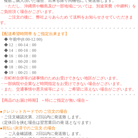
複数ご購入頂いた場合、出来る限り同梱包にて発送致します。
・ただし、沖縄県や離島及び一部地域については、別途実費（中継料）を
ご負担頂く場合がございます。
ご注文の後に、弊社よりあらため て送料をお知らせさせていただきま
す。
・・・・・・・・・・・・・・・・・・・・・・・・・・・・・・・・・・
【配送希望時間帯 をご指定出来ます】
◆ 午前中(8:00-12:00)
◆ 12 ：00-14：00
◆ 14 ：00-16：00
◆ 16 ：00-18：00
◆ 18 ：00-20：00
◆ 18 ：00-21：00
◆ 19 ：00-21：00
・市町村合併等の諸事情のためお受けできない地区がございます。
・一部病院や企業など時間指定をお受けできない場合がございます。
・また、交通事情や悪天候等により、ご希望に添えない場合がございます。
・・・・・・・・・・・・・・・・・・・・・・・・・・・・・・・・・・
【商品のお届け時期】 ～特にご指定が無い場合～
●クレジットカードでの ご注文の場合
・ご注文確認次第、2日以内に発送致 します。
（定休日を挟む場合は翌営業日の発 送となります）
●前払い決済でのご注文 の場合
・ご入金確認後、2日以内に発送致し ます。