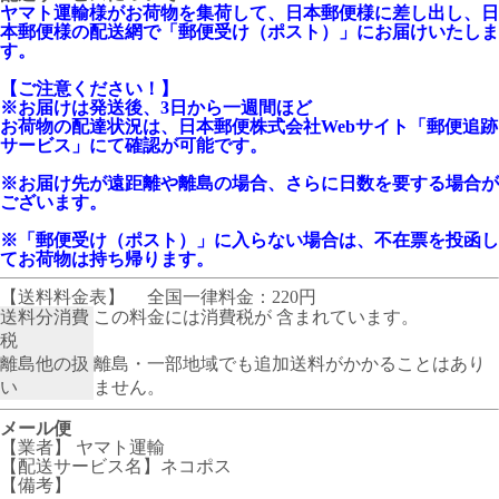
ヤマト運輸様がお荷物を集荷して、日本郵便様に差し出し、日
本郵便様の配送網で「郵便受け（ポスト）」にお届けいたしま
す。
【ご注意ください！】
※お届けは発送後、3日から一週間ほど
お荷物の配達状況は、日本郵便株式会社Webサイト「郵便追跡
サービス」にて確認が可能です。
※お届け先が遠距離や離島の場合、さらに日数を要する場合が
ございます。
※「郵便受け（ポスト）」に入らない場合は、不在票を投函し
てお荷物は持ち帰ります。
【送料料金表】
全国一律料金：220円
送料分消費
この料金には消費税が 含まれています。
税
離島他の扱
離島・一部地域でも追加送料がかかることはあり
い
ません。
メール便
【業者】 ヤマト運輸
【配送サービス名】ネコポス
【備考】