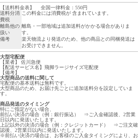
【送料料金表】
全国一律料金：550円
送料分消
この料金には消費税が 含まれています。
費税
離島他の
離島・一部地域は追加送料がかかる場合がありま
扱い
す。
備考
楽天物流より発送のため、他の商品との同梱発送は
お受けできません。
大型宅配便
【業者】 佐川急便
【配送サービス名】飛脚ラージサイズ宅配便
【備考】
大型商品の送料に関して
宅配便の基本送料は無料です。
大型商品のため、お届け先ごとに追加送料分を設定していま
す。
商品発送のタイミング
特にご指定がない場合、
前払い決済の場合（例：銀行振込） ⇒ご入金確認後、2営業
日以内に発送いたします。
上記以外の決済の場合（例：クレジットカード） ⇒ご注文確
認後、2営業日以内に発送いたします。
※前払い決済の場合は、お客様のご入金タイミングにより、お