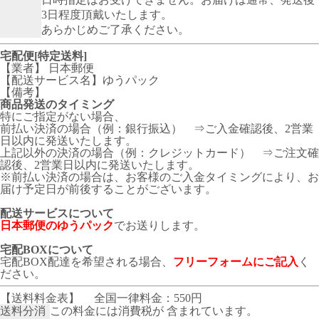
3日程度頂戴いたします。
あらかじめご了承ください。
宅配便[特定送料]
【業者】 日本郵便
【配送サービス名】ゆうパック
【備考】
商品発送のタイミング
特にご指定がない場合、
前払い決済の場合（例：銀行振込） ⇒ご入金確認後、2営業
日以内に発送いたします。
上記以外の決済の場合（例：クレジットカード） ⇒ご注文確
認後、2営業日以内に発送いたします。
※前払い決済の場合は、お客様のご入金タイミングにより、お
届け予定日が前後することがございます。
配送サービスについて
日本郵便のゆうパック
でお送りします。
宅配BOXについて
宅配BOX配達を希望される場合、
フリーフォームにご記入
く
ださい。
【送料料金表】
全国一律料金：550円
送料分消
この料金には消費税が 含まれています。