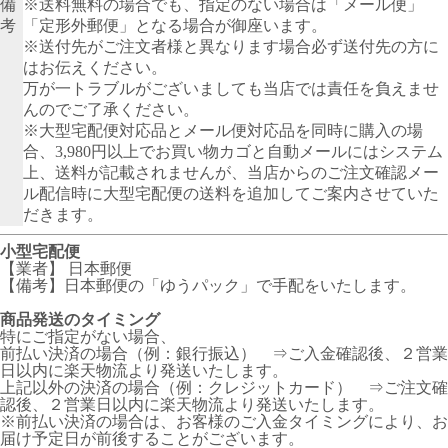
備
※送料無料の場合でも、指定のない場合は「メール便」
考
「定形外郵便」となる場合が御座います。
※送付先がご注文者様と異なります場合必ず送付先の方に
はお伝えください。
万が一トラブルがございましても当店では責任を負えませ
んのでご了承ください。
※大型宅配便対応品とメール便対応品を同時に購入の場
合、3,980円以上でお買い物カゴと自動メールにはシステム
上、送料が記載されませんが、当店からのご注文確認メー
ル配信時に大型宅配便の送料を追加してご案内させていた
だきます。
小型宅配便
【業者】 日本郵便
【備考】日本郵便の「ゆうパック」で手配をいたします。
商品発送のタイミング
特にご指定がない場合、
前払い決済の場合（例：銀行振込） ⇒ご入金確認後、２営業
日以内に楽天物流より発送いたします。
上記以外の決済の場合（例：クレジットカード） ⇒ご注文確
認後、２営業日以内に楽天物流より発送いたします。
※前払い決済の場合は、お客様のご入金タイミングにより、お
届け予定日が前後することがございます。