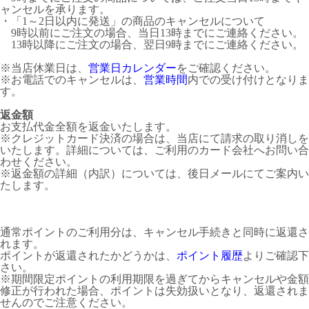
ャンセルを承ります。
・「1～2日以内に発送」の商品のキャンセルについて
9時以前にご注文の場合、当日13時までにご連絡ください。
13時以降にご注文の場合、翌日9時までにご連絡ください。
※当店休業日は、
営業日カレンダー
をご確認ください。
※お電話でのキャンセルは、
営業時間
内での受け付けとなりま
す。
返金額
お支払代金全額を返金いたします。
※クレジットカード決済の場合は、当店にて請求の取り消しを
いたします。詳細については、ご利用のカード会社へお問い合
わせください。
※返金額の詳細（内訳）については、後日メールにてご案内い
たします。
通常ポイントのご利用分は、キャンセル手続きと同時に返還さ
れます。
ポイントが返還されたかどうかは、
ポイント履歴
よりご確認下
さい。
※期間限定ポイントの利用期限を過ぎてからキャンセルや金額
修正が行われた場合、ポイントは失効扱いとなり、返還されま
せんのでご注意ください。