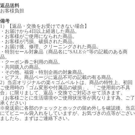
返品送料
お客様負担
備考
1）【返品・交換をお受けできない場合】
・お届けから4日以上経過した商品。
・お客様がご使用になられた商品。
・お客様が汚損、破損された商品。
・お届け後、修理、クリーニングされた商品。
・特別セール対象品（商品名に”SALE☆”等の記載のある商
品。
・クーポン券ご利用の商品。
・共同購入の商品。
・その他、福袋・特別企画の対象商品。
・ピアス、商品ページに返品不可の記載の有る商品。
2）当店オリジナルの楽々ゴムベルトは、商品の特性上、初回
ご使用時の「ゴム変形や付属品の破損」、「ご使用前の不具
合」に限りまして、返品・交換でご対応させて頂きます。
（お客様ごとに生活環境やご使用状況等が異なります為、ご了
承ください）
※発送前に各部のチェックとホックの留め外しを確認後、当店
にてビニール袋入れをしていますが、お気づきの点等がござい
ましたら、まずはご連絡下さい。