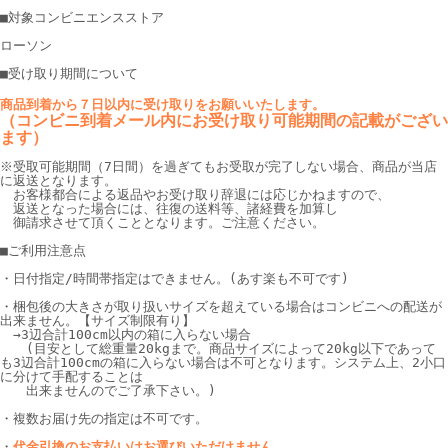
■対象コンビニエンスストア
ローソン
■受け取り期間について
商品到着から７日以内に受け取りをお願いいたします。
（コンビニ到着メール内にお受け取り可能期間の記載がござい
ます）
※受取可能期間（7日間）を過ぎてもお受取が完了しない場合、商品が当店
に返送となります。
お客様都合による返品やお受け取り辞退には応じかねますので、
返送となった場合には、往復の送料等、諸経費を加算し
御請求させて頂くこととなります。ご注意ください。
■ご利用注意点
・日付指定/時間帯指定はできません。(あす楽も不可です)
・梱包後の大きさが取り扱いサイズを超えている場合はコンビニへの配送が
出来ません。【サイズ制限有り】
→3辺合計100cm以内の箱に入らない場合
(目安として総重量20kgまで。商品サイズによって20kg以下であって
も3辺合計100cmの箱に
入らない場合は不可となります。システム上、2小口
に分けて手配することは
出来ませんのでご了承下さい。)
・複数お届け先の指定は不可です。
・
代金引換のお支払いはお選びいただけません。