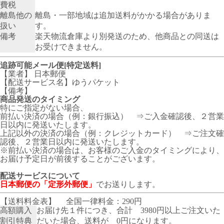
費税
離島他の
離島・一部地域は追加送料がかかる場合がありま
扱い
す。
備考
楽天物流倉庫より別発送のため、他商品との同送は
お受けできません。
追跡可能メール便[特定送料]
【業者】 日本郵便
【配送サービス名】ゆうパケット
【備考】
商品発送のタイミング
特にご指定がない場合、
前払い決済の場合（例：銀行振込） ⇒ご入金確認後、２営業
日以内に発送いたします。
上記以外の決済の場合（例：クレジットカード） ⇒ご注文確
認後、２営業日以内に発送いたします。
※前払い決済の場合は、お客様のご入金のタイミングにより、
お届け予定日が前後することがございます。
配送サービスについて
日本郵便の「定形外郵便」
でお送りします。
【送料料金表】
全国一律料金：290円
高額購入
お届け先１件につき、合計 3980円以上ご注文いた
割引特典
だいた場合、送料が 0円になります。