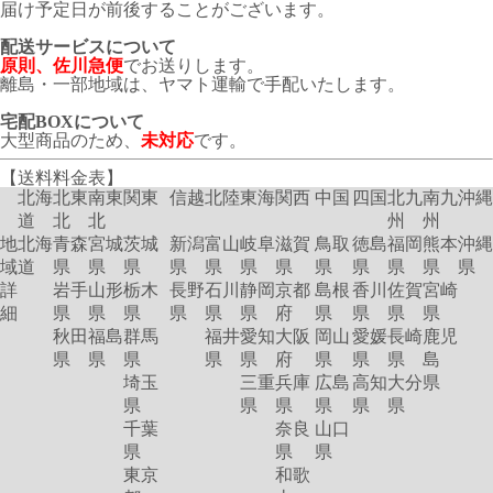
届け予定日が前後することがございます。
配送サービスについて
原則、佐川急便
でお送りします。
離島・一部地域は、ヤマト運輸で手配いたします。
宅配BOXについて
大型商品のため、
未対応
です。
【送料料金表】
北海
北東
南東
関東
信越
北陸
東海
関西
中国
四国
北九
南九
沖縄
道
北
北
州
州
地
北海
青森
宮城
茨城
新潟
富山
岐阜
滋賀
鳥取
徳島
福岡
熊本
沖縄
域
道
県
県
県
県
県
県
県
県
県
県
県
県
詳
岩手
山形
栃木
長野
石川
静岡
京都
島根
香川
佐賀
宮崎
細
県
県
県
県
県
県
府
県
県
県
県
秋田
福島
群馬
福井
愛知
大阪
岡山
愛媛
長崎
鹿児
県
県
県
県
県
府
県
県
県
島
埼玉
三重
兵庫
広島
高知
大分
県
県
県
県
県
県
県
千葉
奈良
山口
県
県
県
東京
和歌