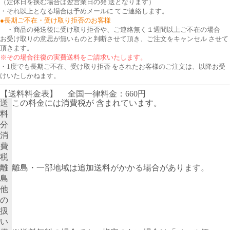
（定休日を挟む場合は翌営業日の発 送となります）
・それ以上となる場合は予めメールに てご連絡します。
●長期ご不在・受け取り拒否のお客様
・商品の発送後に受け取り拒否や、ご連絡無く１週間以上ご不在の場合
お受け取りの意思が無いものと判断させて頂き、ご注文をキャンセル させて
頂きます。
※その場合往復の実費送料をご請求いたします。
・1度でも長期ご不在、受け取り拒否 をされたお客様のご注文は、以降お受
けいたしかねます。
【送料料金表】
全国一律料金：660円
送
この料金には消費税が 含まれています。
料
分
消
費
税
離
離島・一部地域は追加送料がかかる場合があります。
島
他
の
扱
い