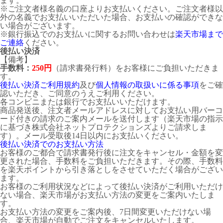
ます。
※ご注文者様名義の口座よりお支払いください。ご注文者様以
外の名義でお支払いいただいた場合、お支払いの確認ができな
い場合がございます。
※銀行振込でのお支払いに関するお問い合わせは
楽天市場まで
ご連絡
ください。
後払い決済
【備考】
手数料：
250円
（請求書発行料）をお客様にご負担いただきま
す。
後払い決済ご利用規約
及び
個人情報の取扱いに係る事項
をご確
認いただき、ご同意のうえご利用ください。
各コンビニまたは銀行でお支払いいただけます。
商品発送後、注文者メールアドレスに対してお支払い用バーコ
ード付きの請求のご案内メールを送付します（楽天市場の指示
に基づき株式会社ネットプロテクションズよりご請求しま
す）。メール受取後14日以内にお支払いください。
後払い決済でのお支払い方法
お客様のご都合で請求書発行後に注文をキャンセル・金額を変
更された場合、手数料をご負担いただきます。その際、手数料
を楽天ポイントから引き落としをさせていただく場合がござい
ます。
お客様のご利用状況などによって後払い決済がご利用いただけ
ない場合、楽天市場がお支払い方法の変更をご案内いたしま
す。
お支払い方法の変更をご案内後、7日間変更いただけない場
合、楽天市場が自動でご注文をキャンセルいたします。