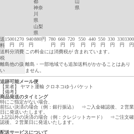
都
山
神奈
県
川
県
山梨
県
送
1500
1270
940
880円
780
660
720
550
440
550
330
330
3300
円
円
円
円
円
円
円
円
円
円
円
円
料
送料分消費
この料金には消費税が 含まれています。
税
離島他の扱
離島・一部地域でも追加送料がかかることはあり
い
ません。
追跡可能メール便
【業者】 ヤマト運輸 クロネコゆうパケット
【備考】
商品発送のタイミング
特にご指定がない場合、
前払い決済の場合（例：銀行振込） ⇒ご入金確認後、２営業
日に発送いたします。
上記以外の決済の場合（例：クレジットカード） ⇒ご注文確
認後、２営業日に発送いたします。
配送サービスについて