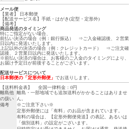
メール便
【業者】 日本郵便
【配送サービス名】手紙・はがき(定型・定形外)
【備考】
商品発送のタイミング
特にご指定がない場合、
前払い決済の場合（例：銀行振込） ⇒ご入金確認後、２営業
日以内に発送いたします。
上記以外の決済の場合（例：クレジットカード） ⇒ご注文確
認後、２営業日以内に発送いたします。
※前払い決済の場合は、お客様のご入金のタイミングにより、
お届け予定日が前後することがございます。
配送サービスについて
日本郵便の「定形外郵便」
でお送りします。
【送料料金表】
全国一律料金：0円
離島他
離島・一部地域でも追加送料がかかることはありませ
の扱い
ん。
備考
※ご注意下さい※
定形外郵便には「有料」のお品が含まれています。
有料の場合は、【定形外郵便発送】の表記、あるいは
「個別送料」の設定がございます。
日時指定はお受けできません。お届けは通常、発送後