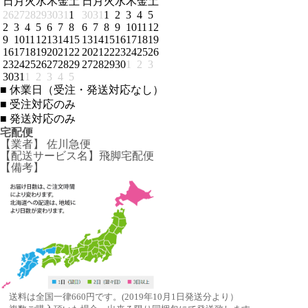
日
月
火
水
木
金
土
日
月
火
水
木
金
土
26
27
28
29
30
31
1
30
31
1
2
3
4
5
2
3
4
5
6
7
8
6
7
8
9
10
11
12
9
10
11
12
13
14
15
13
14
15
16
17
18
19
16
17
18
19
20
21
22
20
21
22
23
24
25
26
23
24
25
26
27
28
29
27
28
29
30
1
2
3
30
31
1
2
3
4
5
■
休業日（受注・発送対応なし）
■
受注対応のみ
■
発送対応のみ
宅配便
【業者】 佐川急便
【配送サービス名】飛脚宅配便
【備考】
送料は全国一律660円です。(2019年10月1日発送分より）