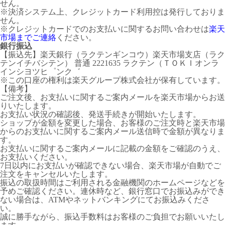
せん。
※決済システム上、クレジットカード利用控は発行しておりま
せん。
※クレジットカードでのお支払いに関するお問い合わせは
楽天
市場までご連絡
ください。
銀行振込
【振込先】楽天銀行（ラクテンギンコウ）楽天市場支店（ラク
テンイチバシテン） 普通 2221635 ラクテン（ＴＯＫＩオンラ
インシヨツヒ゜ンク゛
※この口座の権利は楽天グループ株式会社が保有しています。
【備考】
ご注文後、お支払いに関するご案内メールを楽天市場からお送
りいたします。
お支払い状況の確認後、発送手続きが開始いたします。
ショップが金額を変更した場合、お客様のご注文時と楽天市場
からのお支払いに関するご案内メール送信時で金額が異なりま
す。
お支払いに関するご案内メールに記載の金額をご確認のうえ、
お支払いください。
7日以内にお支払いが確認できない場合、楽天市場が自動でご
注文をキャンセルいたします。
振込の取扱時間はご利用される金融機関のホームページなどを
予めご確認ください。連休時など、銀行窓口でお振込みができ
ない場合は、ATMやネットバンキングにてお振込みくださ
い。
誠に勝手ながら、振込手数料はお客様のご負担でお願いいたし