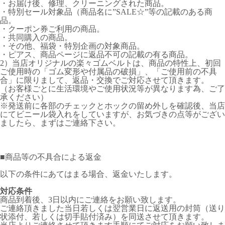
・お届け後、修理、クリーニングされた商品。
・特別セール対象品（商品名に”SALE☆”等の記載のある商
品。
・クーポン券ご利用の商品。
・共同購入の商品。
・その他、福袋・特別企画の対象商品。
・ピアス、商品ページに返品不可の記載の有る商品。
2）当店オリジナルの楽々ゴムベルトは、商品の特性上、初回
ご使用時の「ゴム変形や付属品の破損」、「ご使用前の不具
合」に限りまして、返品・交換でご対応させて頂きます。
（お客様ごとに生活環境やご使用状況等が異なります為、ご了
承ください）
※発送前に各部のチェックとホックの留め外しを確認後、当店
にてビニール袋入れをしていますが、お気づきの点等がござい
ましたら、まずはご連絡下さい。
■
商品等の不具合による返金
以下の条件にあてはまる場合、返金いたします。
対応条件
商品到着後、3日以内にご連絡をお願い致します。
ご連絡頂きました当日若しくは翌営業日に返送用の封筒（送り
状添付、若しくは切手貼付済み）を同送させて頂きます。