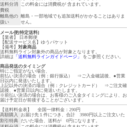
送料分消
この料金には消費税が 含まれています。
費税
離島他の
離島・一部地域でも追加送料がかかることはありま
扱い
せん。
メール便[特定送料]
【業者】 日本郵便
【配送サービス名】ゆうパケット
【備考】
対象商品
送料無料ライン対象外の商品が対象となります。
詳細は
「送料無料ラインガイドページ」
をご参照ください。
商品発送のタイミング
特にご指定がない場合、
前払い決済の場合（例：銀行振込） ⇒ご入金確認後、●営業
日以内に発送いたします。
上記以外の決済の場合（例：クレジットカード） ⇒ご注文確
認後、●営業日以内に発送いたします。
※前払い決済の場合は、お客様のご入金タイミングにより、お
届け予定日が前後することがございます。
【送料料金表】
全国一律料金：290円
高額購入
お届け先１件につき、合計 3980円以上ご注文いた
割引特典
だいた場合、送料が 0円になります。
送料分消
この料金には消費税が 含まれています。