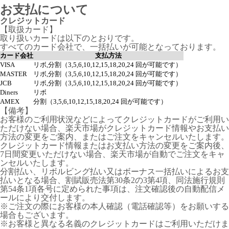
お支払について
クレジットカード
【取扱カード】
取り扱いカードは以下のとおりです。
すべてのカード会社で、一括払いが可能となっております。
カード会社
支払方法
VISA
リボ,分割（3,5,6,10,12,15,18,20,24 回が可能です）
MASTER
リボ,分割（3,5,6,10,12,15,18,20,24 回が可能です）
JCB
リボ,分割（3,5,6,10,12,15,18,20,24 回が可能です）
Diners
リボ
AMEX
分割（3,5,6,10,12,15,18,20,24 回が可能です）
【備考】
お客様のご利用状況などによってクレジットカードがご利用い
ただけない場合、楽天市場がクレジットカード情報やお支払い
方法の変更をご案内、またはご注文をキャンセルいたします。
クレジットカード情報またはお支払い方法の変更をご案内後、
7日間変更いただけない場合、楽天市場が自動でご注文をキャ
ンセルいたします。
分割払い、リボルビング払い又はボーナス一括払いによるお支
払いとなる場合、割賦販売法第30条2の3第4項、同法施行規則
第54条1項各号に定められた事項は、注文確認後の自動配信メ
ールにより交付します。
※ご注文の際にお客様の本人確認（電話確認等）をお願いする
場合もございます。
※お客様と異なる名義のクレジットカードはご利用いただけま