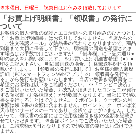
※木曜日、日曜日、祝祭日はお休みを頂戴しております。
「お買上げ明細書」「領収書」の発行に
ついて
お客様の個人情報の保護とエコ活動への取り組みのひとつとし
て「お買上げ明細書」はお送りしておりません。 当店からの
「ご注文確認メール」が納品書の代わりとなりますので、商品
到着まで大切に保管して下さい。 明細書の同送を希望されま
す場合はお手数ではございますが、「備考欄」に下記の通り●
印の記入をお願い致します。 ※お買い上げ明細書希望（●）●
印をご記入下さい。 明細書別送の場合、別途郵送料84円を頂
戴いたします。 【領収書の発行に関して】 お客様の購入履歴
詳細（PC/スマートフォンWeb/アプリ）の「領収書を発行す
る」から発行をお願いいたします。 当店の手書き領収書をご
希望のお客様は以下をご確認ください。 ※「コンビニ決済」
をご選択いただいた場合、お支払い頂きましたコンビニが発行
する領収書（お客様控え）が領収書となります。当社にて領収
書を発行することはできません。 ※ポイント、クーポンの利
用額は領収書の金額に含まれません。ポイント、クーポンは楽
天市場のサービスの一つであり、金銭ではございません。した
がって、領収書の金額にはご使用後(差引き後)の金額を記載さ
せていただきます。 ※全額ポイントでご決済いただいた場合
は、ご請求額が0円となりますので領収書の発行はお受けでき
ません。