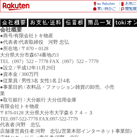
会社概要
●商号/有限会社トキ物産
●代表者/代表取締役 河野 忠弘
●所在地 / 〒870－0128
大分県大分市森674番地の3
TEL（097）522－7778 FAX（097）522－7779
●設立 / 平成12年11月29日
●資本金 / 300万円
●従業員 / 男性3名 女性1名 計4名
●事業目的 / 衣料品・ファッション雑貨の卸売、小売
業
●取引銀行 / 大分銀行 大分信用金庫
有限会社トキ物産
〒870-0128 大分県大分市大字森６７４－３
TEL:097-522-7778 FAX:097-522-7779
代表者:河野 忠弘
店舗運営責任者:河野 忠弘(営業本部インターネット事業部)