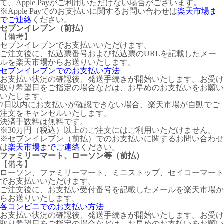
て、Apple Payがご利用いただけない場合がございます。
※Apple Payでのお支払いに関するお問い合わせは
楽天市場ま
でご連絡
ください。
セブンイレブン（前払）
【備考】
セブンイレブンでお支払いいただけます。
ご注文後に、払込票番号および払込票のURLを記載したメー
ルを楽天市場からお送りいたします。
セブンイレブンでのお支払い方法
お支払い状況の確認後、発送手続きが開始いたします。お受け
取り希望日をご指定の場合などは、お早めのお支払いをお願い
いたします。
7日以内にお支払いが確認できない場合、楽天市場が自動でご
注文をキャンセルいたします。
決済手数料は無料です。
※30万円（税込）以上のご注文にはご利用いただけません。
※セブンイレブン（前払）でのお支払いに関するお問い合わせ
は
楽天市場までご連絡
ください。
ファミリーマート、ローソン等（前払）
【備考】
ローソン、ファミリーマート、ミニストップ、セイコーマート
でお支払いいただけます。
ご注文後に、お支払い受付番号を記載したメールを楽天市場か
らお送りいたします。
各コンビニでのお支払い方法
お支払い状況の確認後、発送手続きが開始いたします。お受け
取り希望日をご指定の場合などは、お早めのお支払いをお願い