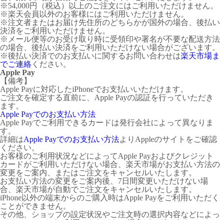
※54,000円（税込）以上のご注文にはご利用いただけません。
※楽天会員以外のお客様にはご利用いただけません。
※注文者またはお届け先住所のどちらかが国外の場合、後払い
決済をご利用いただけません。
※メール便等のお受け取り時に受領印や署名が不要な配送方法
の場合、後払い決済をご利用いただけない場合がございます。
※後払い決済でのお支払いに関するお問い合わせは
楽天市場ま
でご連絡
ください。
Apple Pay
【備考】
Apple Payに対応したiPhoneでお支払いいただけます。
ご注文を確定する直前に、Apple Payの認証を行っていただき
ます。
Apple Payでのお支払い方法
Apple Payでご利用できるカードは発行会社によって異なりま
す。
詳細は
Apple Payでのお支払い方法
よりAppleのサイトをご確認
ください。
お客様のご利用状況などによってApple Payおよびクレジット
カードがご利用いただけない場合、楽天市場がお支払い方法の
変更をご案内、またはご注文をキャンセルいたします。
お支払い方法の変更をご案内後、7日間変更いただけない場
合、楽天市場が自動でご注文をキャンセルいたします。
iPhone以外の端末からのご購入時はApple Payをご利用いただく
ことができません。
その他、ショップの設定状況やご注文時の選択内容などによっ