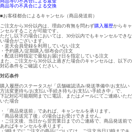
商品等の不具合による返金
商品等の不具合による交換
■
お客様都合によるキャンセル（商品発送前）
ご注文から30分以内は、理由の有無を問わず
購入履歴
からキャ
ンセルすることが可能です。
ただし以下の場合においては、30分以内でもキャンセルできな
い場合がございます。
・楽天会員登録を利用していない注文
・予約購入/定期購入/頒布会の注文
・配送日時指定で最短お届け日を指定している注文
また、ご注文から30分以上過ぎた場合のキャンセルは、以下の
対応条件をご確認ください。
対応条件
購入履歴のステータスが「店舗確認済み/発送準備中/お支払い
方法変更待ち/お支払い手続き待ち/お支払い手続き中」で、
下記対応可能期間までに電話、またはメールにてご連絡いただ
いた場合
・「商品発送前」であれば、キャンセルを承ります。
「商品発送完了後」の場合はお受けできません。
・ご注文後、当日から翌営業日までのご連絡で、商品発送前で
あればキャンセルを承ります。
・9時までにご注文の商品については、ご注文当日13時までキ