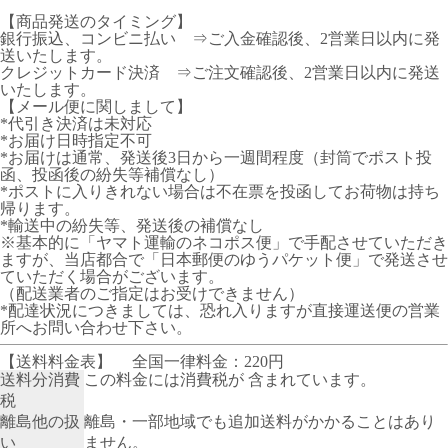
【商品発送のタイミング】
銀行振込、コンビニ払い ⇒ご入金確認後、2営業日以内に発
送いたします。
クレジットカード決済 ⇒ご注文確認後、2営業日以内に発送
いたします。
【メール便に関しまして】
*代引き決済は未対応
*お届け日時指定不可
*お届けは通常、発送後3日から一週間程度（封筒でポスト投
函、投函後の紛失等補償なし）
*ポストに入りきれない場合は不在票を投函してお荷物は持ち
帰ります。
*輸送中の紛失等、発送後の補償なし
※基本的に「ヤマト運輸のネコポス便」で手配させていただき
ますが、当店都合で「日本郵便のゆうパケット便」で発送させ
ていただく場合がございます。
（配送業者のご指定はお受けできません）
*配達状況につきましては、恐れ入りますが直接運送便の営業
所へお問い合わせ下さい。
【送料料金表】
全国一律料金：220円
送料分消費
この料金には消費税が 含まれています。
税
離島他の扱
離島・一部地域でも追加送料がかかることはあり
い
ません。