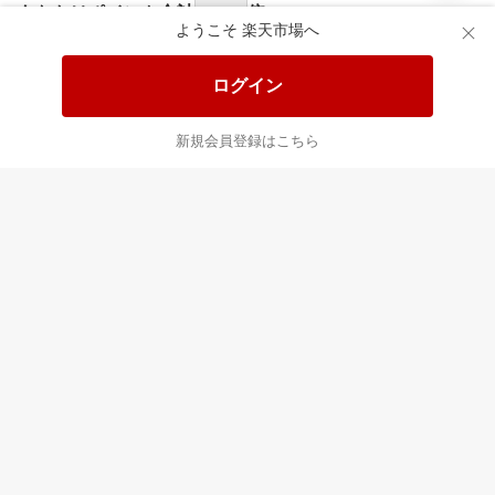
食品と日用品がお
掲載アイテム全品
日
得！
20%以上OFF！
ポ
ようこそ 楽天市場へ
ログイン
あなたはポイント
合計
倍
新規会員登録はこちら
最近チェックした商品
すべて見る