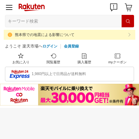
熊本県での地震による影響について
ようこそ 楽天市場へ
ログイン
会員登録
お気に入り
閲覧履歴
購入履歴
myクーポン
1,980円以上で日用品が送料無料