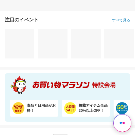
注目のイベント
すべて見る
＼11％OFF！／コンパクトな2倍巻き！キッチンペーパー 12ロール
＼35％OFF！1食あたり104円／お茶碗約1杯分！パックご飯 150g×48食
1,620円
7,780円
3,
割引価格
割引価格
割引価格
1,430
4,980
3,285
円
円
円