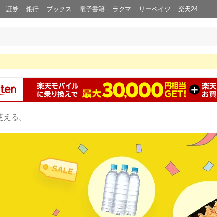
証券
銀行
ブックス
電子書籍
ラクマ
リーベイツ
楽天24
使える。