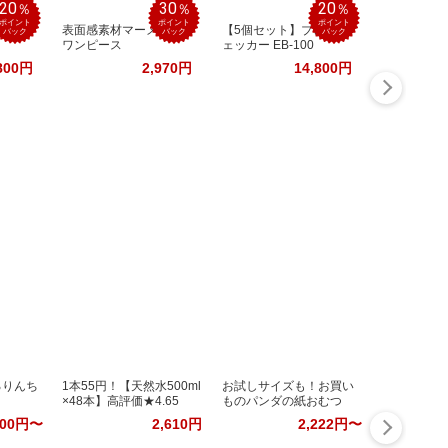
20
30
20
％
％
％
ポイント
ポイント
ポイント
ス ト
表面感素材マーメイド
【5個セット】ブレスチ
バック
バック
バック
ワンピース
ェッカー EB-100
800円
2,970円
14,800円
るりんち
1本55円！【天然水500ml
お試しサイズも！お買い
×48本】高評価★4.65
ものパンダの紙おむつ
200円〜
2,610円
2,222円〜