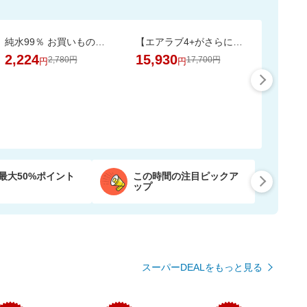
純水99％ お買いものパンダ！ おしりふき 80枚 24個
【エアラブ4+がさらにお得に！数量限定でポーチプレゼントも】エアラブ5/4+ 2個セット
2,224
15,930
2,780円
17,700円
円
円
最大50%ポイント
この時間の注目ピックア
ップ
スーパーDEALをもっと見る