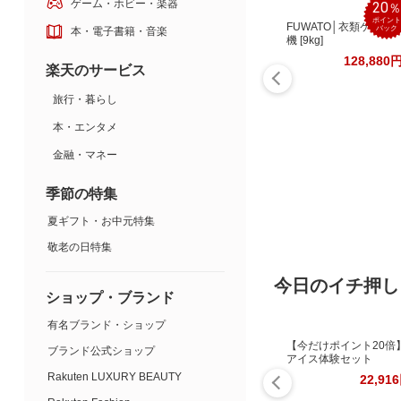
ゲーム・ホビー・楽器
20
ポイント
FUWATO│衣類ケア乾
バック
本・電子書籍・音楽
機 [9kg]
128,880
楽天のサービス
旅行・暮らし
本・エンタメ
金融・マネー
季節の特集
夏ギフト・お中元特集
敬老の日特集
今日のイチ押し
ショップ・ブランド
有名ブランド・ショップ
【今だけポイント20倍
ブランド公式ショップ
アイス体験セット
Rakuten LUXURY BEAUTY
22,91