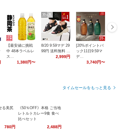
【最安値に挑戦
8/20 9:59マデ 29
[20%ポイントバ
ン
中 48本ラベルレ
99円 送料無料 …
ック11日9:59マ
ス…
2,999円
デ…
円
1,380円〜
3,740円〜
タイムセールをもっと見る
せる美尻
《50％OFF》本格 ご当地
レトルトカレー9食 食べ
比べセット
780円
2,488円