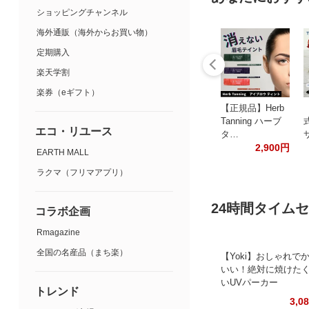
ショッピングチャンネル
海外通販（海外からお買い物）
定期購入
楽天学割
楽券（eギフト）
【正規品】Herb
Tanning ハーブ
エコ・リユース
タ…
2,900円
EARTH MALL
ラクマ（フリマアプリ）
24時間タイム
コラボ企画
Rmagazine
全国の名産品（まち楽）
【Yoki】おしゃれで
いい！絶対に焼けた
いUVパーカー
トレンド
3,0