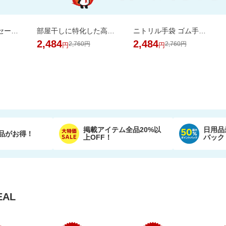
気持ち伝わるメッセージシールとローズを添えて。カラフルなやわらかワッフルケーキ
部屋干しに特化した高洗浄・抗菌処方。嫌なニオイを抑え、清潔で爽やかな仕上がりへ。
ニトリル手袋 ゴム手袋 使い捨て 食品衛生適合 SS S M L サイズ 白 青 黒 業務用
2,484
2,484
2,760円
2,760円
円
円
掲載アイテム全品20%以
日用品
品がお得！
上OFF！
バック
AL