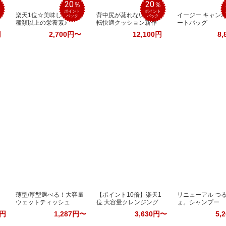
20
20
％
％
％
ポイント
ポイント
燥
楽天1位☆美味しく200
背中尻が蒸れない！運
イージー キャンバ
バック
バック
種類以上の栄養素♪
転快適クッション新作
ートバッグ
円
2,700円〜
12,100円
8,
】
薄型/厚型選べる！大容量
【ポイント10倍】楽天1
リニューアル つ
ウェットティッシュ
位 大容量クレンジング
ょ。シャンプー
6円
1,287円〜
3,630円〜
5,