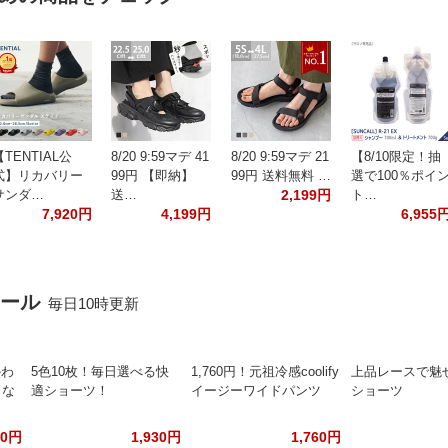
【TENTIAL公
8/20 9:59マデ 41
8/20 9:59マデ 21
【8/10限定！抽
式】リカバリー
99円 【即納】
99円 送料無料 …
選で100％ポイ
サンダ…
送…
2,199円
ト…
7,920円
4,199円
6,955
セール
毎日10時更新
かわ
5色10枚！毎日選べる快
1,760円！元祖冷感coolify
上品レースで魅
くな
適ショーツ！
イージーワイドパンツ
ショーツ
80円
1,930円
1,760円