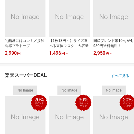
＼酷暑にはコレ！／接触
【1枚13円～】サイズ選
国産ブレンド米10kgが4,
冷感ブラトップ
べる立体マスク！大容量
980円送料無料！
2,990
1,496
2,950
円
円
～
円
～
楽天スーパーDEAL
すべて見る
No Image
No Image
No Image
20%
30%
20%
ポイント
ポイント
ポイント
バック
バック
バック