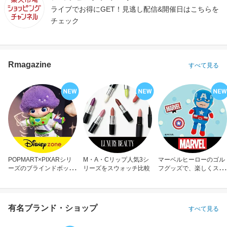
ライブでお得にGET！見逃し配信&開催日はこちらを
チェック
Rmagazine
すべて見る
POPMART×PIXARシリ
M・A・Cリップ人気3シ
マーベルヒーローのゴル
ーズのブラインドボック
リーズをスウォッチ比較
フグッズで、楽しくスコ
ス
アアップ！
有名ブランド・ショップ
すべて見る