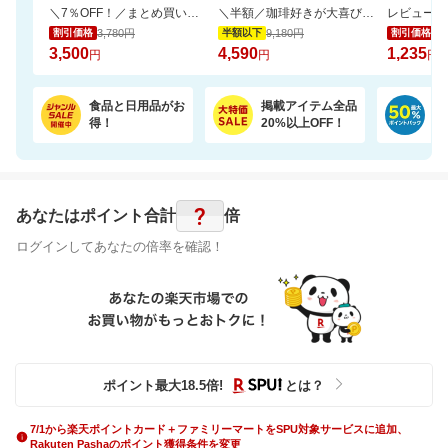
＼7％OFF！／まとめ買いに！ネピア トイレットペーパー 72ロール
＼半額／珈琲好きが大喜び。銀座の専門店の芳醇なドリップ珈琲を飲み比べ10種100杯
3,780円
9,180円
1,
割引価格
半額以下
割引価格
3,500
4,590
1,235
円
円
円
食品と日用品がお
掲載アイテム全品
日
得！
20%以上OFF！
ポ
?
あなたはポイント
合計
倍
ログインしてあなたの倍率を確認！
ポイント最大
18.5
倍
!
とは？
7/1から楽天ポイントカード＋ファミリーマートをSPU対象サービスに追加、
Rakuten Pashaのポイント獲得条件を変更