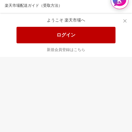
楽天市場配送ガイド（受取方法）
楽天にお店を開きませんか？
ようこそ 楽天市場へ
楽天ショッピングサービスご利用規約
ログイン
ページ内容・広告に関するご意見はこちら
新規会員登録はこちら
楽天クラッチ募金
Rakuten Ichiba English Guide
ご利用ガイド
ヘルプ
ログイン
8/16(日)メンテナンス実施のお知らせ
プラットフォームの透明性及び公正性の向上に関する取り組み