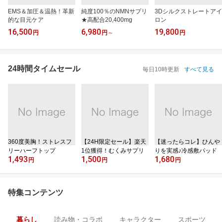
EMS＆加圧＆温熱！革新
純度100％のNMNサプリ
3Dシルクストレートアイ
的な目元ケア
★高配合20,400mg
ロン
16,500
6,980
19,800
円
円
～
円
24時間タイムセール
毎日10時更新
すべて見る
360度美胸！ストレスフ
【24H限定セール】楽天
【迷ったらコレ】ひんや
リーハーフトップ
1位獲得！むくみサプリ
りを実感♪冷感敷パッド
1,493
1,500
1,680
円
円
円
特集コンテンツ
暮らし
読み物・コラボ
キャラクター
スポーツ