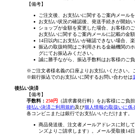
【備考】
ご注文後、お支払いに関するご案内メールを
お支払い状況の確認後、発送手続きが開始い
ショップが金額を変更した場合、お客様のご
お支払いに関するご案内メールに記載の金額
14日以内にお支払いが確認できない場合、
振込の取扱時間はご利用される金融機関のホ
グにてお振込みください。
誠に勝手ながら、振込手数料はお客様のご負
※ご注文者様名義の口座よりお支払いください。
※銀行振込でのお支払いに関するお問い合わせは
後払い決済
【備考】
手数料：
250円
（請求書発行料）をお客様にご負担
後払い決済ご利用規約
及び
個人情報の取扱いに係
各コンビニまたは銀行でお支払いいただけます。
商品発送後、注文者メールアドレスに対して
ンズよりご請求します）。メール受取後14