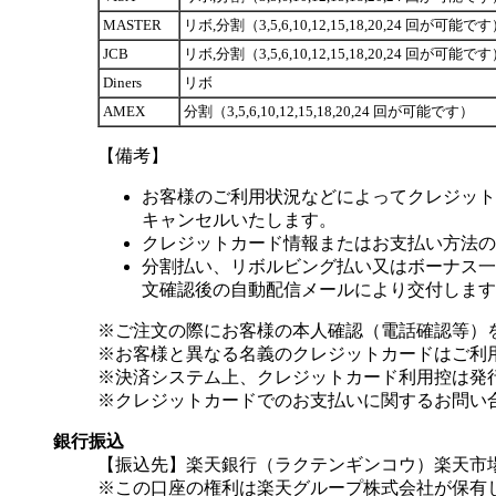
MASTER
リボ,分割（3,5,6,10,12,15,18,20,24 回が可能で
JCB
リボ,分割（3,5,6,10,12,15,18,20,24 回が可能で
Diners
リボ
AMEX
分割（3,5,6,10,12,15,18,20,24 回が可能です）
【備考】
お客様のご利用状況などによってクレジット
キャンセルいたします。
クレジットカード情報またはお支払い方法の
分割払い、リボルビング払い又はボーナス一括
文確認後の自動配信メールにより交付します
※ご注文の際にお客様の本人確認（電話確認等）
※お客様と異なる名義のクレジットカードはご利
※決済システム上、クレジットカード利用控は発
※クレジットカードでのお支払いに関するお問い
銀行振込
【振込先】楽天銀行（ラクテンギンコウ）楽天市場支
※この口座の権利は楽天グループ株式会社が保有