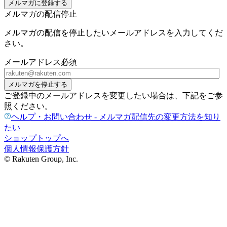
メルマガに登録する
メルマガの配信停止
メルマガの配信を停止したいメールアドレスを入力してくだ
さい。
メールアドレス
必須
メルマガを停止する
ご登録中のメールアドレスを変更したい場合は、下記をご参
照ください。
ヘルプ・お問い合わせ - メルマガ配信先の変更方法を知り
たい
ショップトップへ
個人情報保護方針
© Rakuten Group, Inc.