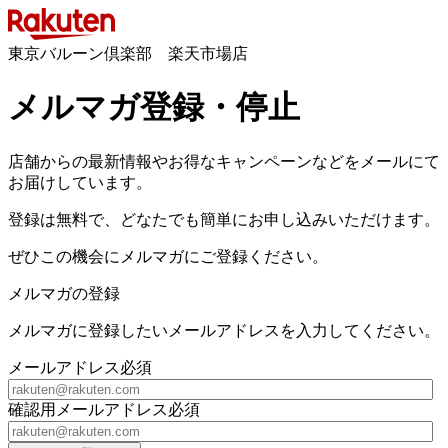
東京バルーン倶楽部 楽天市場店
メルマガ登録・停止
店舗からの最新情報やお得なキャンペーンなどをメールにて
お届けしています。
登録は無料で、どなたでも簡単にお申し込みいただけます。
ぜひこの機会にメルマガにご登録ください。
メルマガの登録
メルマガに登録したいメールアドレスを入力してください。
メールアドレス
必須
確認用メールアドレス
必須