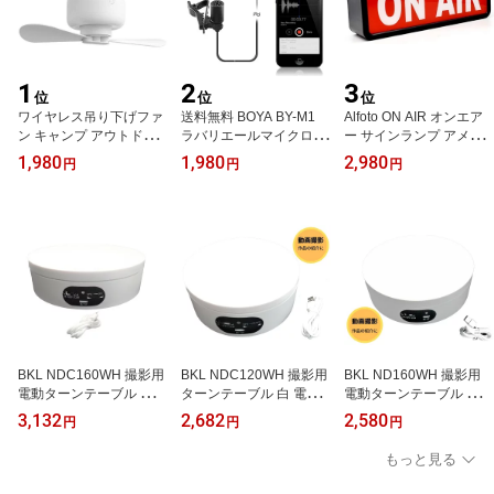
1
2
3
位
位
位
ワイヤレス吊り下げファ
送料無料 BOYA BY-M1
Alfoto ON AIR オンエア
ン キャンプ アウトドア
ラバリエールマイクロフ
ー サインランプ アメリ
に！シーリングファン 天
ォン
カンラウンジ インテリア
1,980
1,980
2,980
円
円
円
井 扇風機 Taskarl 新東京
等で
物産
BKL NDC160WH 撮影用
BKL NDC120WH 撮影用
BKL ND160WH 撮影用
電動ターンテーブル 白
ターンテーブル 白 電動
電動ターンテーブル 白
天盤色替えボード付き
ターンテーブル フィギュ
天盤色替えボード付き
3,132
2,682
2,580
円
円
円
（5色) フィギュア撮影
ア撮影 ディスプレイ展示
（5色) フィギュア撮影
ディスプレイ展示など 耐
など 耐荷重2kg 回転速度
ディスプレイ展示など 耐
もっと見る
荷重2kg 回転速度調整可
調整可
荷重2kg