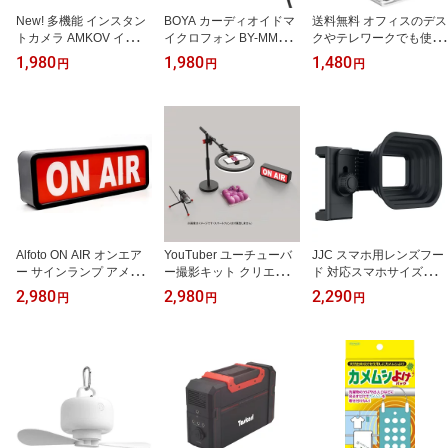
New! 多機能 インスタン
BOYA カーディオイドマ
送料無料 オフィスのデス
トカメラ AMKOV インス
イクロフォン BY-MM1[B
クやテレワークでも使え
タント ペイント カメラ
YMM1]
るワイヤレスクリップフ
1,980
1,980
1,480
円
円
円
キッズカメラ ブルー 感
ァン 扇風機 Taskarl TCF-
熱ロール紙を使うキッズ
40WH(ホワイト)
用カメラ explore（エク
スプローラ）
Alfoto ON AIR オンエア
YouTuber ユーチューバ
JJC スマホ用レンズフー
ー サインランプ アメリ
ー撮影キット クリエイタ
ド 対応スマホサイズ：5
カンラウンジ インテリア
ー向け動画撮影 Alfoto AF
6-95mm 室内からの夜景
2,980
2,980
2,290
円
円
円
等で
-99 YouTube,生放送,動画
撮影に! LH-SM1
配信をサポート！