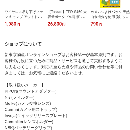
ワイヤレス吊り下げファ
【Taskarl】TPD-S450 大
カメムシよけパック 天然
ン キャンプ アウトドア
容量ポータブル電源1200
由来成分を使用 (殺虫剤
に！シーリングファン 天
00mAh/444Wh PSE認証
成分は使ってません) TK
1,980
26,800
790
円
円
円
井 扇風機 Taskarl 新東京
済 AC電源 DC電源 USB
TP-002
物産
対応ソーラー充電 車中泊
キャンプ、緊急・災害時
バックアップ用電源 タス
ショップについて
カール!1年保証
新東京物産オンラインショップはお客様第一が基本原則です。お
客様のお役に立つために商品・サービスを通じて貢献するように
尽力を尽くします。対応の至らぬ点や商品のお問い合わせ等に付
きましては、お気軽にご連絡くださいませ。
【取り扱いメーカー】
KIPON(マウントアダプター)
Nisi(フィルター)
Meike(カメラ交換レンズ)
Cam-in(カメラ用ストラップ)
Invoja(クイックリリースプレート)
Commlite(レンズホルダー)
NBK(バッテリーグリップ)