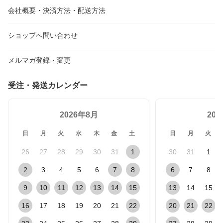
会社概要・決済方法・配送方法
ショップへ問い合わせ
メルマガ登録・変更
受注・発送カレンダー
2026年8月
20
日
月
火
水
木
金
土
日
月
火
26
27
28
29
30
31
1
30
31
1
2
3
4
5
6
7
8
6
7
8
9
10
11
12
13
14
15
13
14
15
16
17
18
19
20
21
22
20
21
22