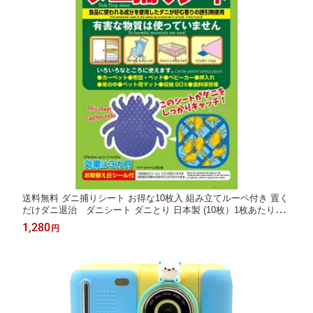
送料無料 ダニ捕りシート お得な10枚入 組み立てルーペ付き 置く
だけダニ退治 ダニシート ダニとり 日本製 (10枚）1枚あたり158
円
1,280
円