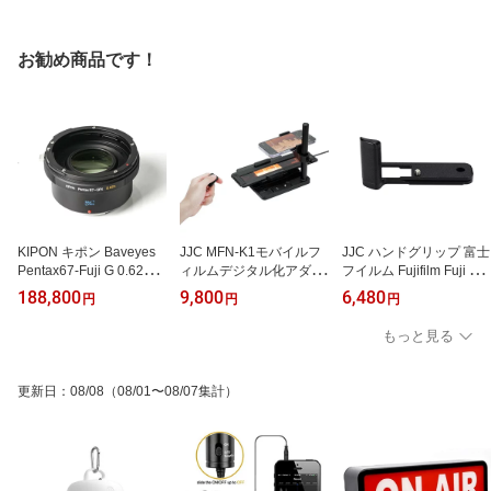
お勧め商品です！
KIPON キポン Baveyes
JJC MFN-K1モバイルフ
JJC ハンドグリップ 富士
Pentax67-Fuji G 0.62x 焦
ィルムデジタル化アダプ
フイルム Fujifilm Fuji X1
点距離縮小アダプター
ター 35mm/120フィルム
00VI HG-X100VI BK
188,800
9,800
6,480
円
円
円
11段調光可能 ネガをデ
ジタル化(昔の思い出をデ
もっと見る
ジタル保存)
更新日
：
08/08
（08/01〜08/07集計）