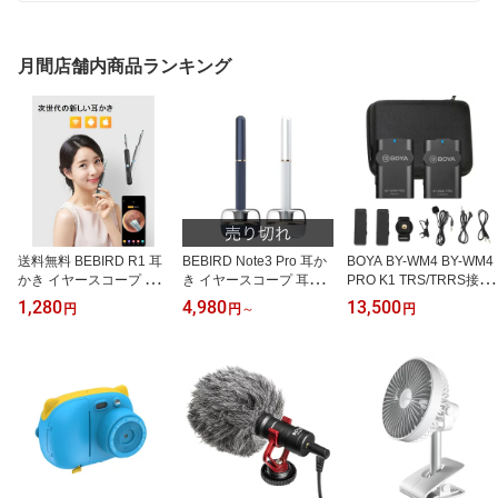
月間店舗内商品ランキング
送料無料 BEBIRD R1 耳
BEBIRD Note3 Pro 耳か
BOYA BY-WM4 BY-WM4
かき イヤースコープ 耳
き イヤースコープ 耳掃
PRO K1 TRS/TRRS接続
掃除 カメラ付き LED ワ
除 カメラ付き耳かき ピ
カメラ/スマホ用ワイヤレ
1,280
4,980
13,500
円
円
～
円
イヤレス スマホを見なが
ンセットとイヤースプー
スマイク(1個送信機+1個
ら耳掃除 300万画素 108
ン2-in-1 Android/iphone/
受信機)
0P 防水 Bebird R1 便利
ipad対応 ビーバード
グッズ
（お色はブルーまたはホ
ワイトからご選択くださ
い）