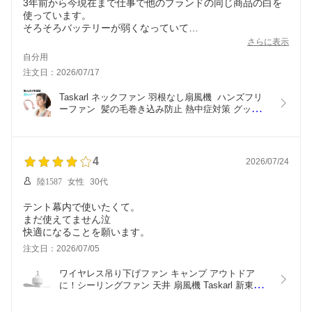
3年前から今現在まで仕事で他のブランドの同じ商品の白を
使っています。
そろそろバッテリーが弱くなっていて
同じ商品をずっと探していました。
さらに表示
この商品は製造終了しているみたいで
自分用
他のお店で似たような商品を売っていますが
注文日：2026/07/17
サイズ感が違っていて、
こちらの商品は今使っているのと同じサイズだったので購入
Taskarl ネックファン 羽根なし扇風機  ハンズフリ
しました。
ーファン  髪の毛巻き込み防止 熱中症対策 グッズ 
とても使い勝手が良くて大満足しています。
4000mAh ハンディファン 360度冷却
製造終了せずにずっと製造して欲しいです。
また白を購入したいです。
4
2026/07/24
陸1587
女性
30代
テント幕内で使いたくて。
まだ使えてません泣
快適になることを願います。
注文日：2026/07/05
ワイヤレス吊り下げファン キャンプ アウトドア
に！シーリングファン 天井 扇風機 Taskarl 新東京
物産