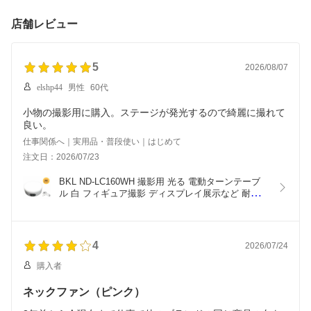
店舗レビュー
5
2026/08/07
elshp44
男性
60代
小物の撮影用に購入。ステージが発光するので綺麗に撮れて
良い。
仕事関係へ｜実用品・普段使い｜はじめて
注文日：2026/07/23
BKL ND-LC160WH 撮影用 光る 電動ターンテーブ
ル 白 フィギュア撮影 ディスプレイ展示など 耐荷重
2kg 回転速度調整可
4
2026/07/24
購入者
ネックファン（ピンク）