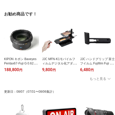
お勧め商品です！
KIPON キポン Baveyes
JJC MFN-K1モバイルフ
JJC ハンドグリップ 富士
Pentax67-Fuji G 0.62x 焦
ィルムデジタル化アダプ
フイルム Fujifilm Fuji X1
点距離縮小アダプター
ター 35mm/120フィルム
00VI HG-X100VI BK
188,800
9,800
6,480
円
円
円
11段調光可能 ネガをデ
ジタル化(昔の思い出をデ
もっと見る
ジタル保存)
更新日
：
08/07
（07/31〜08/06集計）