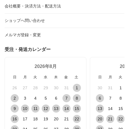
会社概要・決済方法・配送方法
ショップへ問い合わせ
メルマガ登録・変更
受注・発送カレンダー
2026年8月
20
日
月
火
水
木
金
土
日
月
火
26
27
28
29
30
31
1
30
31
1
2
3
4
5
6
7
8
6
7
8
9
10
11
12
13
14
15
13
14
15
16
17
18
19
20
21
22
20
21
22