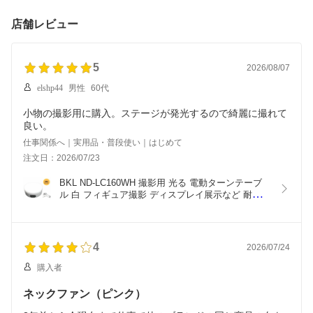
店舗レビュー
5
2026/08/07
elshp44
男性
60代
小物の撮影用に購入。ステージが発光するので綺麗に撮れて
良い。
仕事関係へ｜実用品・普段使い｜はじめて
注文日：2026/07/23
BKL ND-LC160WH 撮影用 光る 電動ターンテーブ
ル 白 フィギュア撮影 ディスプレイ展示など 耐荷重
2kg 回転速度調整可
4
2026/07/24
購入者
ネックファン（ピンク）