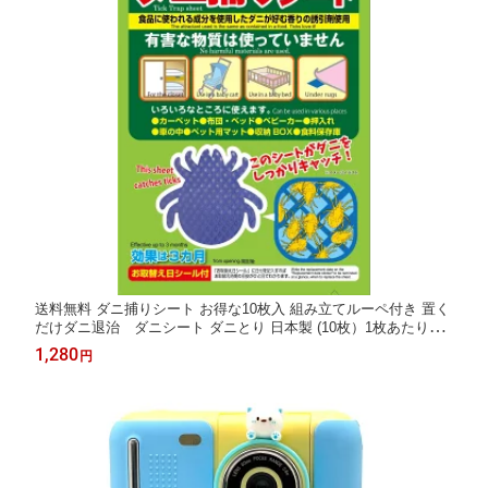
送料無料 ダニ捕りシート お得な10枚入 組み立てルーペ付き 置く
だけダニ退治 ダニシート ダニとり 日本製 (10枚）1枚あたり158
円
1,280
円