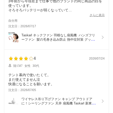
3年前から今現在まで仕事で他のブランドの同じ商品の白を
使っています。
そろそろバッテリーが弱くなっていて
同じ商品をずっと探していました。
さらに表示
この商品は製造終了しているみたいで
自分用
他のお店で似たような商品を売っていますが
注文日：2026/07/17
サイズ感が違っていて、
こちらの商品は今使っているのと同じサイズだったので購入
Taskarl ネックファン 羽根なし扇風機  ハンズフリ
しました。
ーファン  髪の毛巻き込み防止 熱中症対策 グッズ 
とても使い勝手が良くて大満足しています。
4000mAh ハンディファン 360度冷却
製造終了せずにずっと製造して欲しいです。
また白を購入したいです。
4
2026/07/24
陸1587
女性
30代
テント幕内で使いたくて。
まだ使えてません泣
快適になることを願います。
注文日：2026/07/05
ワイヤレス吊り下げファン キャンプ アウトドア
に！シーリングファン 天井 扇風機 Taskarl 新東京
物産