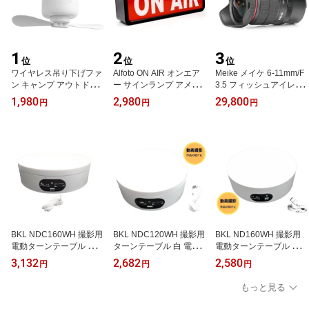
1
2
3
位
位
位
ワイヤレス吊り下げファ
Alfoto ON AIR オンエア
Meike メイケ 6-11mm/F
ン キャンプ アウトドア
ー サインランプ アメリ
3.5 フィッシュアイレン
に！シーリングファン 天
カンラウンジ インテリア
ズ MF マイクロフォーサ
1,980
2,980
29,800
円
円
円
井 扇風機 Taskarl 新東京
等で
ーズマウント M4/3
物産
BKL NDC160WH 撮影用
BKL NDC120WH 撮影用
BKL ND160WH 撮影用
電動ターンテーブル 白
ターンテーブル 白 電動
電動ターンテーブル 白
天盤色替えボード付き
ターンテーブル フィギュ
天盤色替えボード付き
3,132
2,682
2,580
円
円
円
（5色) フィギュア撮影
ア撮影 ディスプレイ展示
（5色) フィギュア撮影
ディスプレイ展示など 耐
など 耐荷重2kg 回転速度
ディスプレイ展示など 耐
もっと見る
荷重2kg 回転速度調整可
調整可
荷重2kg