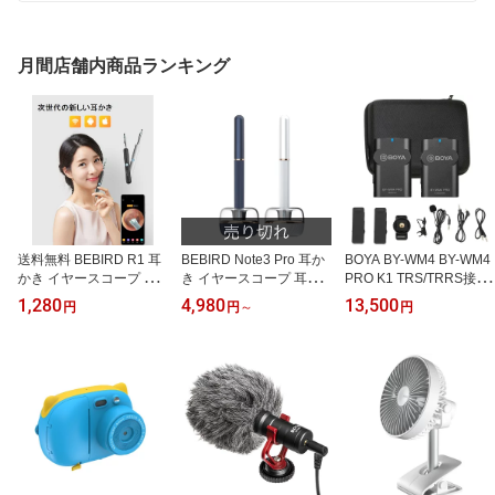
月間店舗内商品ランキング
送料無料 BEBIRD R1 耳
BEBIRD Note3 Pro 耳か
BOYA BY-WM4 BY-WM4
かき イヤースコープ 耳
き イヤースコープ 耳掃
PRO K1 TRS/TRRS接続
掃除 カメラ付き LED ワ
除 カメラ付き耳かき ピ
カメラ/スマホ用ワイヤレ
1,280
4,980
13,500
円
円
～
円
イヤレス スマホを見なが
ンセットとイヤースプー
スマイク(1個送信機+1個
ら耳掃除 300万画素 108
ン2-in-1 Android/iphone/
受信機)
0P 防水 Bebird R1 便利
ipad対応 ビーバード
グッズ
（お色はブルーまたはホ
ワイトからご選択くださ
い）