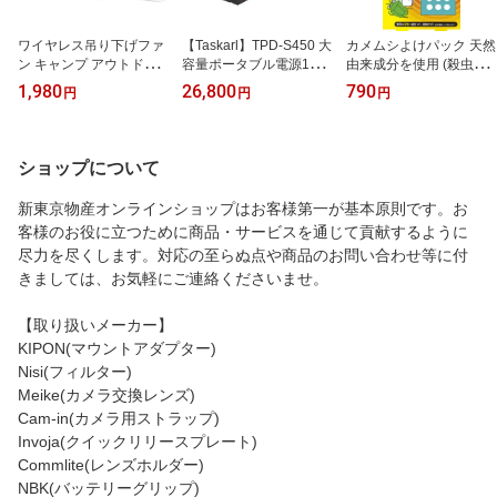
ワイヤレス吊り下げファ
【Taskarl】TPD-S450 大
カメムシよけパック 天然
ン キャンプ アウトドア
容量ポータブル電源1200
由来成分を使用 (殺虫剤
に！シーリングファン 天
00mAh/444Wh PSE認証
成分は使ってません) TK
1,980
26,800
790
円
円
円
井 扇風機 Taskarl 新東京
済 AC電源 DC電源 USB
TP-002
物産
対応ソーラー充電 車中泊
キャンプ、緊急・災害時
バックアップ用電源 タス
ショップについて
カール!1年保証
新東京物産オンラインショップはお客様第一が基本原則です。お
客様のお役に立つために商品・サービスを通じて貢献するように
尽力を尽くします。対応の至らぬ点や商品のお問い合わせ等に付
きましては、お気軽にご連絡くださいませ。
【取り扱いメーカー】
KIPON(マウントアダプター)
Nisi(フィルター)
Meike(カメラ交換レンズ)
Cam-in(カメラ用ストラップ)
Invoja(クイックリリースプレート)
Commlite(レンズホルダー)
NBK(バッテリーグリップ)