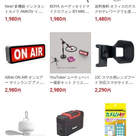
New! 多機能 インスタン
BOYA カーディオイドマ
送料無料 オフィスのデス
トカメラ AMKOV インス
イクロフォン BY-MM1[B
クやテレワークでも使え
タント ペイント カメラ
YMM1]
るワイヤレスクリップフ
1,980
1,980
1,480
円
円
円
キッズカメラ ブルー 感
ァン 扇風機 Taskarl TCF-
熱ロール紙を使うキッズ
40WH(ホワイト)
用カメラ explore（エク
スプローラ）
Alfoto ON AIR オンエア
YouTuber ユーチューバ
JJC スマホ用レンズフー
ー サインランプ アメリ
ー撮影キット クリエイタ
ド 対応スマホサイズ：5
カンラウンジ インテリア
ー向け動画撮影 Alfoto AF
6-95mm 室内からの夜景
2,980
2,980
2,290
円
円
円
等で
-99 YouTube,生放送,動画
撮影に! LH-SM1
配信をサポート！