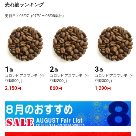
売れ筋ランキング
更新日
：
08/07
（07/31〜08/06集計）
1
2
3
位
位
位
コロンビアスプレモ（生
コロンビアスプレモ（生
コロンビアスプレモ（生
豆時500g）
豆時200g）
豆時300g）
2,150
860
1,290
円
円
円