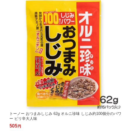
トーノー おつまみしじみ 62g オルニ珍味 しじみ約100個分のパワ
ー ピリ辛大人味
505
円