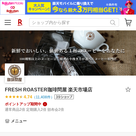
FRESH ROASTER珈琲問屋 楽天市場店
4.74
（
11,408
件）
ポイントアップ期間中
通常商品2倍 定期購入2倍 頒布会2倍
メニュー