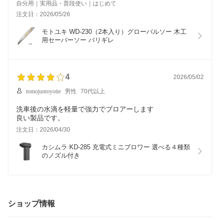
自分用｜実用品・普段使い｜はじめて
注文日：2026/05/26
モトユキ WD-230（2本入り）グローバルソー 木工
用セーバーソー バリギレ
4
2026/05/02
tomojuntoyotie
男性
70代以上
洗車後の水滴を軽量で強力でブロアーします
良い製品です。
注文日：2026/04/30
カシムラ KD-285 充電式ミニブロワー 選べる４種類
のノズル付き
ショップ情報