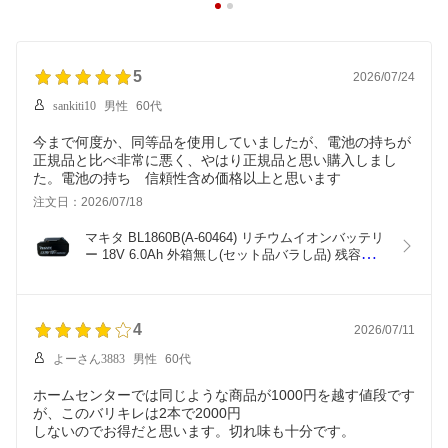
5
2026/07/24
sankiti10
男性
60代
今まで何度か、同等品を使用していましたが、電池の持ちが
正規品と比べ非常に悪く、やはり正規品と思い購入しまし
た。電池の持ち 信頼性含め価格以上と思います
注文日：2026/07/18
マキタ BL1860B(A-60464) リチウムイオンバッテリ
ー 18V 6.0Ah 外箱無し(セット品バラし品) 残容量表
示
4
2026/07/11
よーさん3883
男性
60代
ホームセンターでは同じような商品が1000円を越す値段です
が、このバリキレは2本で2000円