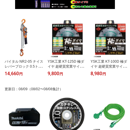
バイタル NR2-05 ナイス
YSK工業 KT-125D 極ダ
YSK工業 KT-100D 極ダ
レバーブロック 0.5トン
イヤ 超硬質窯業サイディ
イヤ 超硬質窯業サイディ
1.5m
ング用
ング用
14,660
9,800
8,980
円
円
円
更新日
：
08/09
（08/02〜08/08集計）