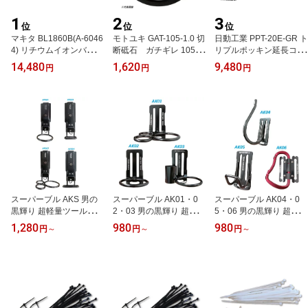
1
2
3
位
位
位
マキタ BL1860B(A-6046
モトユキ GAT-105-1.0 切
日動工業 PPT-20E-GR ト
4) リチウムイオンバッテ
断砥石 ガチギレ 105×
リプルポッキン延長コー
リー 18V 6.0Ah 外箱無し
1.0×15（12枚入）
ド アース付 グリーン 20
14,480
1,620
9,480
円
円
円
(セット品バラし品) 残容
m 屋内用
量表示
スーパーブル AKS 男の
スーパーブル AK01・0
スーパーブル AK04・0
黒輝り 超軽量ツールホル
2・03 男の黒輝り 超軽量
5・06 男の黒輝り 超軽量
ダー スイングタイプ
ツールホルダー 汎用タイ
ツールホルダー 汎用タイ
1,280
980
980
円
～
円
～
円
～
プ
プ