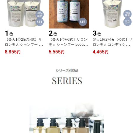
1
2
3
位
位
位
【楽天1位2冠/公式】サ
【楽天1位/公式】サロン
楽天1位2冠★【公式】サ
ロン美人 シャンプー 100
美人 シャンプー 500g &
ロン美人 コンディショナ
0g & コンディショナー 1
コンディショナー 500g
ー 1000g 大容量 詰め替
8,855
5,555
4,455
円
円
円
000g 大容量 詰め替え 詰
セット ポンプ ボトル サ
え 詰替 リフィル 美容室
替 セット トリートメン
ロン専売品 美容室専売
専売 サロン専売品 おす
ト 美容室専売 サロン専
おすすめ 人気 ヘアケア
すめトリートメント 日本
売 おすすめ 人気 コスパ
トリートメント アミノ酸
製 さらさら ヘアケア SA
ヘアケア アミノ酸 低刺
低刺激 ダメージケア ケ
LON BIJIN
激 ダメージケア ケラチ
ラチン シリコンフリー
ン シリコンフリー 日本
日本製 送料無料
製 送料無料