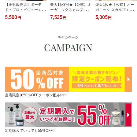
【正規販売店】ボーテ
楽天1位3冠★【公式】オ
楽天1位★【公式】オー
ド・プロ・ビジューエッ
ーガニックスカルプ シャ
ガニック スカルプエッセ
センス EX 100ml【オー
ンプー 500ml＆トリート
ンス 200ml スプレー 頭
5,500
7,535
5,005
円
円
円
ルインワン美容液】ハリ
メント 500g セット スカ
皮ケア 産後 薄毛 育毛 オ
艶 ツヤ エイジング 30代
ルプシャンプー オーガニ
ーガニック 白髪 臭い 化
40代 50代 美容 時短 簡単
ックシャンプー オーガニ
粧水 ADDiT アディット
モデル おすすめ ランキ
ックトリートメント 女性
ング 人気 化粧水 乳液 美
頭皮ケア ニオイ 臭い 白
容液
髪 抜け毛 無添加 天然由
来 ADDiT アディット
当店限定★50％OFFクーポン配布中✨
定期購入でいつでも55%OFF!!