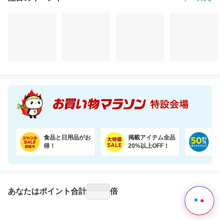
注目のイベント
すべて見る
エクオールを体内で作れるのは日本人の約2人に1人と言われております。おすすめです
【楽天ランキング1位獲得！】靴下に貼れるお名前シール大容量66個 選べる3色セット
5,298円
1,280円
1,
割引価格
割引価格
割引価格
5,265
1,099
1,496
円
円
円