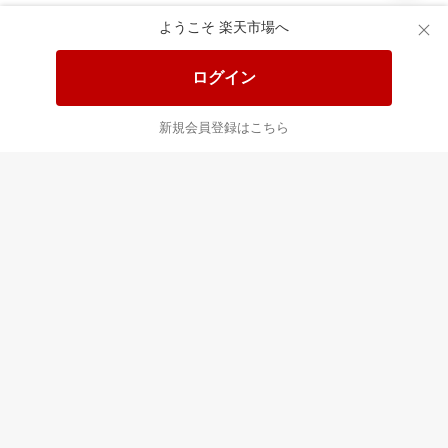
食品と日用品がお
掲載アイテム全品
日
得！
20%以上OFF！
ポ
ようこそ 楽天市場へ
ログイン
あなたはポイント
合計
倍
新規会員登録はこちら
最近チェックした商品
すべて見る