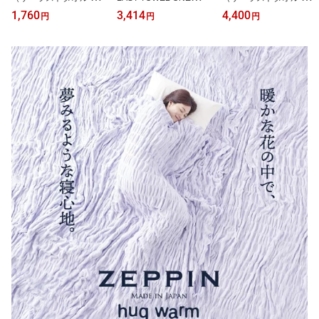
ン）フェイスタオル（肌
（ザ・ラストタオル ワ
ン）バスタオル（肌や髪
1,760
3,414
4,400
円
円
円
や髪にそっとあてるだけ
ン）フェイスタオル 2枚
にそっとあてるだけで瞬
で瞬時に水分を吸収！ゴ
セット（肌や髪にそっと
時に水分を吸収！ゴシゴ
シゴシしない、肌が喜ぶ
あてるだけで瞬時に水分
シしない、肌が喜ぶタオ
タオル）洗顔 手拭き ふ
を吸収！ゴシゴシしな
ル）お風呂上り 身体拭き
んわり ふかふか 柔らか
い、肌が喜ぶタオル）洗
ふんわり ふかふか 柔ら
い 速乾 吸水 日本製 高品
顔 手拭き ふんわり ふか
かい 速乾 吸水 日本製 高
質 高級 ホテル プレゼン
ふか 柔らかい 速乾 吸水
品質 高級 ホテル プレゼ
ト ギフト ゴワつかない 3
日本製 高品質 高級 ホテ
ント ギフト ゴワつかな
2×90cm
ル 32×90cm
い 60×120cm