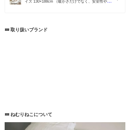
イズ 130×188cm （暖かさだけでなく、安全性や快
適性にもこだわった電気毛布） ヒートクラッカー 
暖かい あったか 冬 防寒 寒さ対策 寝具 便利 フラン
ネル エコ 節電 アイボリー ブラウン デジタルタイ
マー おしゃれ おすすめ
💤 取り扱いブランド
💤 ねむりねこについて