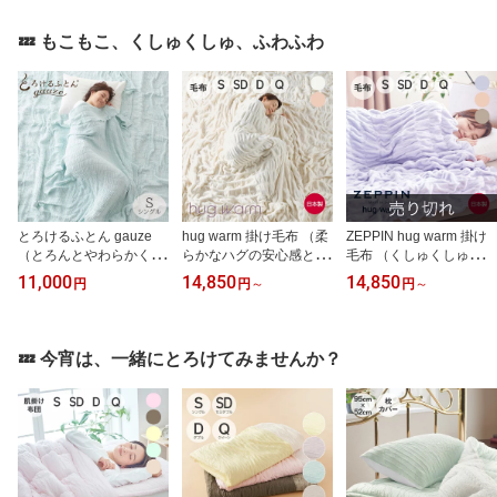
洗える 通気性 ひんやり
たい 寝具 暑さ対策 アウ
ロケース ピローケース
冷たい 涼しい 冷感 寝具
トラスト 通気性 洗える
日本製 洗える 通気性 ひ
💤 もこもこ、くしゅくしゅ、ふわふわ
暑さ対策 アウトラストお
レーヨン シングル セミ
んやり 冷たい 涼しい 冷
すすめ 人気 夏 速乾 シン
ダブル ダブル クイーン
感 寝具 暑さ対策 アウト
グル セミダブル ダブル
サイズ 冷感 140×200cm
ラスト 便利 グッズ アイ
クイーン サイズ
160×200cm 180×200cm
テム おすすめ 人気 夏
200×200cm
とろけるふとん gauze
hug warm 掛け毛布 （柔
ZEPPIN hug warm 掛け
（とろんとやわらかく
らかなハグの安心感とリ
毛布 （くしゅくしゅとし
『ひんやり』に包まれる
ラックスを再現した「ふ
たドレープが身体にフィ
11,000
14,850
14,850
円
円
～
円
～
ガーゼケット） ガーゼケ
わくしゅ毛布」） ハグウ
ットする軽くて暖かい掛
ット シングル さらさら
ォーム シングル セミダ
け毛布） ゼッピン ハグ
くしゅくしゅ 通気性 日
ブル ダブル クイーン サ
ウォーム シングル セミ
本製 肌触り レーヨン 洗
イズ アイボリー ベビー
ダブル ダブル クイーン
💤 今宵は、一緒にとろけてみませんか？
える 140×200cm 速乾 夏
ピンク 軽い 軽量 日本製
サイズ 140×200cm 160×
オールシーズン インナー
あったか 暖かい 冬 防寒
200cm 180×200cm 200×
ケット おしゃれ おすす
寒さ対策 起毛 もこもこ
200cm 綿 日本製 洗える
め 人気 可愛い
パイル おしゃれ かわい
あったか 冬 防寒 寒さ対
い
策 軽量