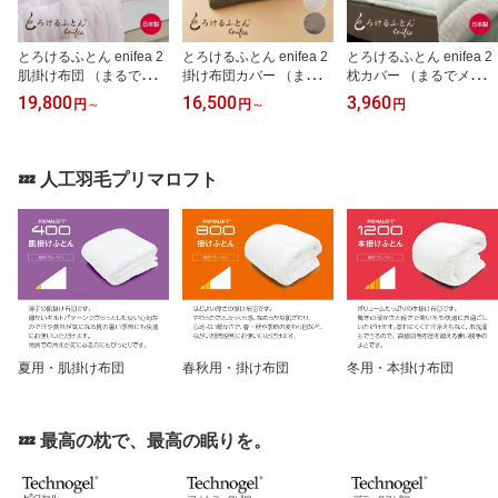
とろけるふとん enifea 2
とろけるふとん enifea 2
とろけるふとん enifea 2
肌掛け布団 （まるでメレ
掛け布団カバー （まるで
枕カバー （まるでメレン
ンゲのようにふんわりと
メレンゲのようにふんわ
ゲのようにふんわりと軽
19,800
16,500
3,960
円
～
円
～
円
軽く、クレープのように
りと軽く、クレープのよ
く、クレープのようにし
しっとりやわらかな肌触
うにしっとりやわらかな
っとりやわらかな肌触り
りが特徴の肌掛け布団）
肌触りが特徴の掛け布団
が特徴の枕カバー） イニ
イニフィー シングル セ
カバー） イニフィー シ
フィー 95×52cm 日本製
💤 人工羽毛プリマロフト
ミダブル ダブル クイー
ングル セミダブル ダブ
洗える ピロケース ピロ
ン 150×210cm 170×210
ル クイーン 150×210cm
ーケース レーヨン リバ
cm 190×210cm 210×210
170×210cm 190×210cm
ーシブル 封筒タイプ 保
cm 軽量 洗える 日本製 人
210×210cm 日本製 ふと
温 通気性 おしゃれ 可愛
気
んカバー
い
夏用・肌掛け布団
春秋用・掛け布団
冬用・本掛け布団
💤 最高の枕で、最高の眠りを。