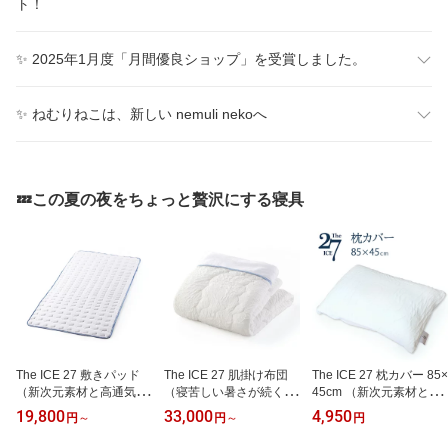
ト！
✨ 2025年1月度「月間優良ショップ」を受賞しました。
✨ ねむりねこは、新しい nemuli nekoへ
💤この夏の夜をちょっと贅沢にする寝具
The ICE 27 敷きパッド
The ICE 27 肌掛け布団
The ICE 27 枕カバー 85×
（新次元素材と高通気性
（寝苦しい暑さが続く季
45cm （新次元素材と高
の組み合わせで夏の快適
節にぴったりのからだに
通気性の組み合わせで夏
19,800
33,000
4,950
円
～
円
～
円
温度が長く続く敷きパッ
やさしい肌掛け布団）
の快適温度が長く続く枕
ド） ザ・アイス 日本製
ザ・アイス ひんやり 冷
カバー） ザ・アイス ピ