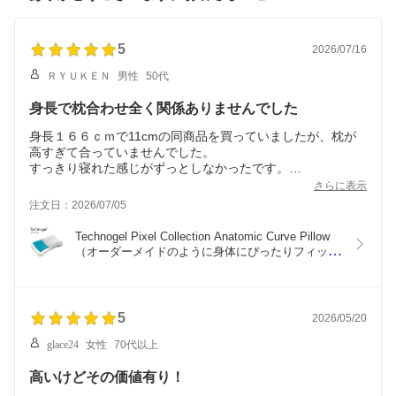
5
2026/07/16
ＲＹＵＫＥＮ
男性
50代
身長で枕合わせ全く関係ありませんでした
身長１６６ｃｍで11cmの同商品を買っていましたが、枕が
高すぎて合っていませんでした。
すっきり寝れた感じがずっとしなかったです。
さらに表示
なので７ｃｍを買いなおしました。結果すっきりと寝れるよ
注文日：2026/07/05
うになりました。
私の場合身長関係なく低い枕が正解でした。
Technogel Pixel Collection Anatomic Curve Pillow 
（オーダーメイドのように身体にぴったりフィット
するジェル枕） テクノジェル ピクセルコレクショ
ン アナトミックカーブピロー ゲル 寝返りしやすい 
仰向け 横向き イタリア製 ウレタン 柔らかい 柔ら
かめ
5
2026/05/20
glace24
女性
70代以上
高いけどその価値有り！