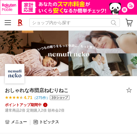
おしゃれな布団店ねむりねこ
4.71
（
275
件）
ポイントアップ期間中
通常商品2倍 定期購入2倍 頒布会2倍
メニュー
トピックス