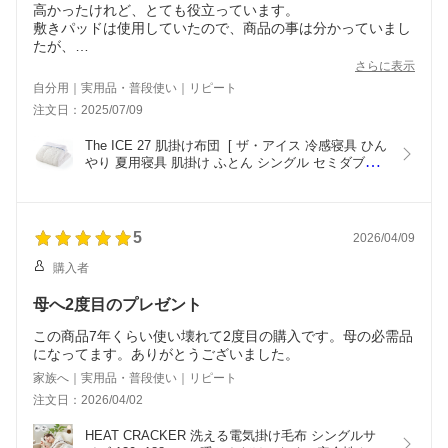
高かったけれど、とても役立っています。
敷きパッドは使用していたので、商品の事は分かっていまし
たが、
上下で使用して心地よく満足しています。
さらに表示
今年も酷暑の様ですが活躍が楽しみです。
自分用｜実用品・普段使い｜リピート
注文日：2025/07/09
The ICE 27 肌掛け布団  [ ザ・アイス 冷感寝具 ひん
やり 夏用寝具 肌掛け ふとん シングル セミダブル 
ダブル クイーン アウトラスト 接触冷感 日本製 ブ
ランケット キルトケット ディーブレス ]
5
2026/04/09
購入者
母へ2度目のプレゼント
この商品7年くらい使い壊れて2度目の購入です。母の必需品
になってます。ありがとうございました。
家族へ｜実用品・普段使い｜リピート
注文日：2026/04/02
HEAT CRACKER 洗える電気掛け毛布 シングルサ