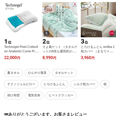
160×200cm 180×200cm
120×205cm 140×205cm
ー おしゃれ おすすめ 人
おしゃれ
おしゃれ
気 保温
1
2
3
位
位
位
Technogel Pixel Collecti
そよ風ケット （タオルケ
とろけるふとん enifea 2
on Anatomic Curve Pillo
ットの8倍も通気性がよ
枕カバー （まるでメレン
w （オーダーメイドのよ
いくしゅくしゅケット）
ゲのようにふんわりと軽
22,000
8,990
3,960
円
円
円
うに身体にぴったりフィ
シングルサイズ 日本製
く、クレープのようにし
ットするジェル枕） テク
ガーゼケット 洗える 吸
っとりやわらかな肌触り
ノジェル ピクセルコレク
湿 速乾 夏用 ムレない 日
が特徴の枕カバー） イニ
夏タオル
ひんやり寝具
タオルケット
ション アナトミックカー
本製 パイル メッシュ サ
フィー 95×52cm 日本製
ブピロー ゲル 寝返りし
ラサラ 肌触り ピンク グ
洗える ピロケース ピロ
やすい 仰向け 横向き イ
リーン 誕生日 ギフト プ
ーケース レーヨン リバ
テクノジェルピロー
とろけるふとん
シルク枕カバー
枕
タリア製 ウレタン 柔ら
レゼント
ーシブル 封筒タイプ 保
かい 柔らかめ
温 通気性 おしゃれ 可愛
掛け布団
電気毛布
ヒートクラッカー
い
💤ありがとうございます。お客さまレビュー