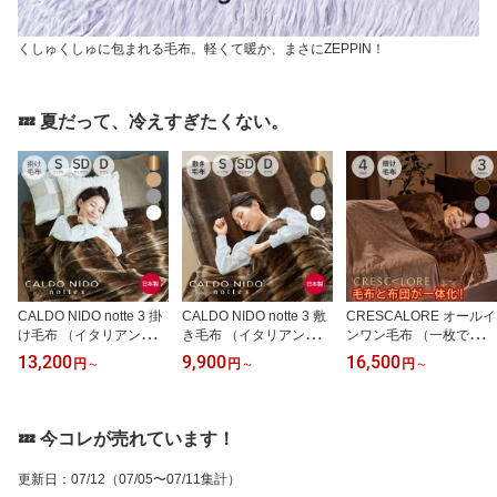
くしゅくしゅに包まれる毛布。軽くて暖か、まさにZEPPIN！
💤 夏だって、冷えすぎたくない。
CALDO NIDO notte 3 掛
CALDO NIDO notte 3 敷
CRESCALORE オールイ
け毛布 （イタリアンデザ
き毛布 （イタリアンデザ
ンワン毛布 （一枚で毛
イン、MADE IN JAPAN
イン、MADE IN JAPAN
布、布団カバー、布団と
13,200
9,900
16,500
円
～
円
～
円
～
にこだわった上質な掛け
にこだわった上質な敷き
してお使いいただける、
毛布）カルドニード ノッ
毛布）カルドニード ノッ
秋から春先まで、肌寒い
テ 日本製 洗える シング
テ 日本製 洗える シング
時期から真冬までずっと
ル セミダブル ダブル サ
ル セミダブル ダブル サ
使えるマルチな寝具） ク
💤 今コレが売れています！
イズ 暖かい あったか 冬
イズ 暖かい あったか 冬
レスカローレ 暖かい 冬
防寒 寒さ対策 肌触り ア
防寒 寒さ対策 肌触り ア
防寒 寒さ対策 あったか
更新日
：
07/12
（07/05〜07/11集計）
クリル毛布 140×200cm
クリル毛布 100×205cm
洗える マイクロファイバ