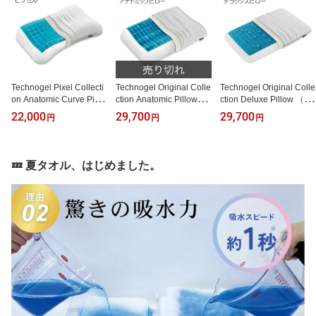
Technogel Pixel Collecti
Technogel Original Colle
Technogel Original Colle
on Anatomic Curve Pillo
ction Anatomic Pillow
ction Deluxe Pillow （オ
w （オーダーメイドのよ
（オーダーメイドのよう
ーダーメイドのように身
22,000
29,700
29,700
円
円
円
うに身体にぴったりフィ
に身体にぴったりフィッ
体にぴったりフィットす
ットするジェル枕） テク
トするジェル枕） テクノ
るジェル枕） テクノジェ
ノジェル ピクセルコレク
ジェル オリジナルコレク
ル オリジナルコレクショ
ション アナトミックカー
ション アナトミックピロ
ン デラックスピロー ゲ
💤 夏タオル、はじめました。
ブピロー ゲル 寝返りし
ー 耐圧分散 ゲル 寝返り
ル 寝返りしやすい 仰向
やすい 仰向け 横向き イ
しやすい 横向き イタリ
け 横向き イタリア製 ウ
タリア製 ウレタン 柔ら
ア製 ウレタン 枕 まくら
レタン 柔らかい 柔らか
かい 柔らかめ
柔らかい 柔らかめ
め ストレートネック