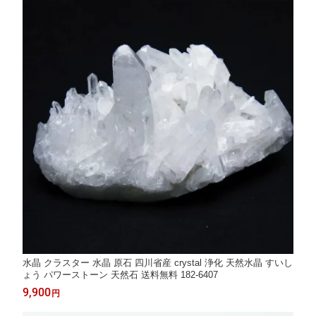
水晶 クラスター 水晶 原石 四川省産 crystal 浄化 天然水晶 すいし
ょう パワーストーン 天然石 送料無料 182-6407
9,900
円