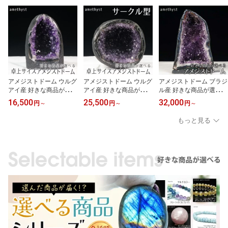
アメジストドーム ウルグ
アメジストドーム ウルグ
アメジストドーム ブラジ
アイ産 好きな商品が選べ
アイ産 好きな商品が選べ
ル産 好きな商品が選べる
る ミニ アメジスト ドー
る サークルジオード 原
送料無料 一点物 ジオー
16,500
25,500
32,000
円
～
円
～
円
～
ム 卓上サイズ 原石 晶洞
石 amethyst 卓上サイズ
ド アメジストカペーラ
ジオード 原石 高品質 am
アメジストカペーラ 高品
アメジスト ドーム ameth
もっと見る
ethyst 玄関 アメジストカ
質 ミニドーム 開運 風水
yst パワーストーン 天然
ペーラ 天然石 風水 開運
玄関 パワーストーン 天
石 原石 dome 玄関 浄化
浄化 dome 一点物 送料無
然石 dome 一点物 送料無
開運 風水
料
料