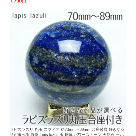
1,700
円
ラピスラズリ 丸玉 スフィア 約70mm～89mm 台座付属 好きな商
品が選べる 置物 lapis lazuli 玉 球体 パワーストーン 天然石 一点