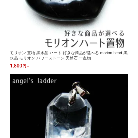
モリオン 置物 黒水晶 ハート 好きな商品が選べる morion heart 黒
水晶 モリオン パワーストーン 天然石 一点物
1,800
円
～