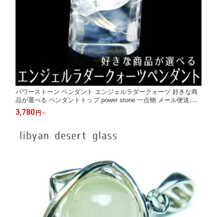
パワーストーン ペンダント エンジェルラダークォーツ 好きな商
品が選べる ペンダントトップ power stone 一点物 メール便送料
無料
3,780
円
～