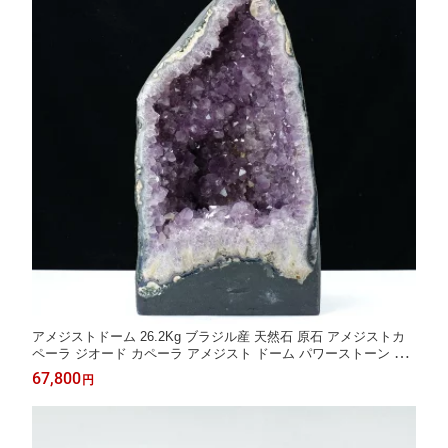
アメジストドーム 26.2Kg ブラジル産 天然石 原石 アメジストカ
ペーラ ジオード カペーラ アメジスト ドーム パワーストーン 天
然石 晶洞 開運 風水 浄化 玄関 amethyst dome 一点物 送料無料 1
67,800
円
74-2352