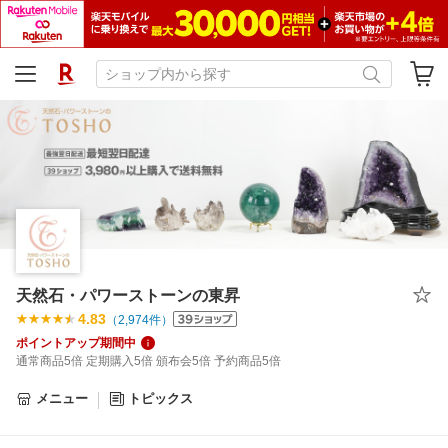
天然石・パワーストーンの東昇
4.83
（
2,974
件）
ポイントアップ期間中
通常商品5倍 定期購入5倍 頒布会5倍 予約商品5倍
メニュー
トピックス