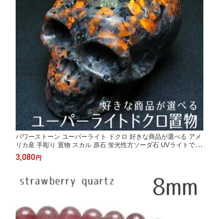
パワーストーン ユーパーライト ドクロ 好きな商品が選べる アメ
リカ産 手彫り 置物 スカル 原石 蛍光性方ソーダ石 UVライトで光
る ハロウィン 一点物
3,080
円