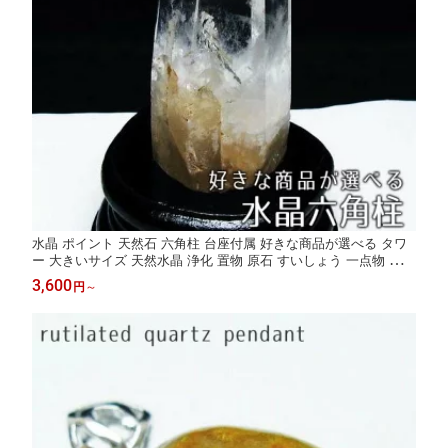
水晶 ポイント 天然石 六角柱 台座付属 好きな商品が選べる タワ
ー 大きいサイズ 天然水晶 浄化 置物 原石 すいしょう 一点物 送料
無料
3,600
円
～