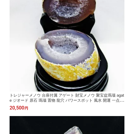
トレジャーメノウ 台座付属 アゲート 財宝メノウ 聚宝盆瑪瑙 agat
e ジオード 原石 瑪瑙 置物 龍穴 パワースポット 風水 開運 一点物
送料無料 175-1361
20,500
円