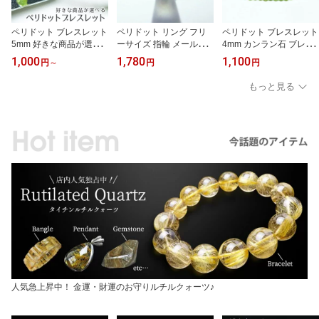
ペリドット ブレスレット
ペリドット リング フリ
ペリドット ブレスレット
5mm 好きな商品が選べ
ーサイズ 指輪 メール便
4mm カンラン石 ブレス
る メール便送料無料 一
送料無料 メンズ レディ
peridot bracelet 8月の誕
1,000
1,780
1,100
円
～
円
円
点物 8月の誕生石 カンラ
ース peridot ring 天然石
生石 一点物 メール便送
ン石 ブレス peridot brac
パワーストーン アクセサ
料無料 111-45171
もっと見る
elet
リー 8月の誕生石 ランダ
ム発送
人気急上昇中！ 金運・財運のお守りルチルクォーツ♪