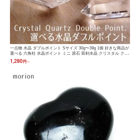
一点物 水晶 ダブルポイント Sサイズ 30g〜39g 1個 好きな商品が
選べる 六角柱 水晶ポイント ミニ 原石 双剣水晶 クリスタル クォ
ーツ crystal すいしょう
1,280
円
～