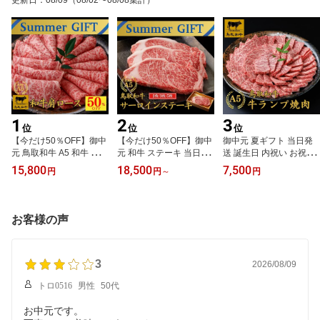
更新日
：
08/09
（08/02〜08/08集計）
1
2
3
位
位
位
【今だけ50％OFF】御中
【今だけ50％OFF】御中
御中元 夏ギフト 当日発
元 鳥取和牛 A5 和牛 当日
元 和牛 ステーキ 当日発
送 誕生日 内祝い お祝い
発送 内祝い 誕生日 お祝
送 内祝い 誕生日 お祝い
【A5 鳥取和牛ランプ 焼
15,800
18,500
7,500
円
円
～
円
い【A5 鳥取和牛 肩ロー
【A5 鳥取和牛 サーロイ
肉 400g】 和牛 赤身 あっ
ス スライス 500g】 内祝
ン ステーキ】 肉質 日本
さり モモ焼肉 牛ランプ
い ギフト お肉 和牛 す
一 和牛 ステーキ サーロ
赤身 高級肉 和牛 お肉 や
き焼き お祝い 牛肉 しゃ
イン ステーキ お祝い 牛
わらかい 内祝い プレゼ
お客様の声
ぶしゃぶ すきやき プレ
肉 ギフト 和牛 お肉 黒毛
ント 誕生日 御祝
ゼント 贈答品 ギフト 肉
和牛 A5ランク プレゼン
プレゼント 御祝い
ト 誕生日 御祝
3
2026/08/09
トロ0516
男性
50代
お中元です。