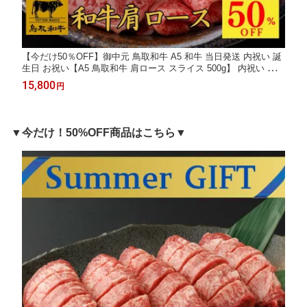
【今だけ50％OFF】御中元 鳥取和牛 A5 和牛 当日発送 内祝い 誕
生日 お祝い【A5 鳥取和牛 肩ロース スライス 500g】 内祝い ギフ
ト お肉 和牛 すき焼き お祝い 牛肉 しゃぶしゃぶ すきやき プレ
15,800
円
ゼント 贈答品 ギフト 肉 プレゼント 御祝い
▼今だけ！50%OFF商品はこちら▼