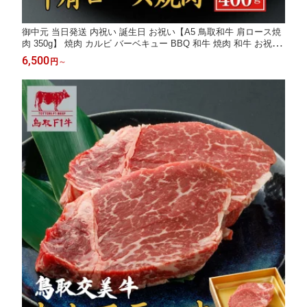
御中元 当日発送 内祝い 誕生日 お祝い【A5 鳥取和牛 肩ロース焼
肉 350g】 焼肉 カルビ バーベキュー BBQ 和牛 焼肉 和牛 お祝い
お肉 肩ロース カルビ
6,500
円
～