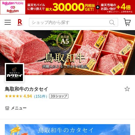
鳥取和牛のカタセイ
4.94
（
151
件）
メニュー