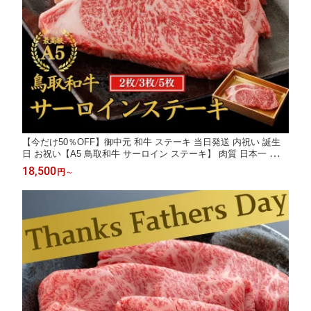
【今だけ50％OFF】御中元 和牛 ステーキ 当日発送 内祝い 誕生
日 お祝い【A5 鳥取和牛 サーロイン ステーキ】 肉質 日本一 和牛
ステーキ サーロイン ステーキ お祝い 牛肉 ギフト 和牛 お肉 黒毛
18,500
円
～
和牛 A5ランク プレゼント 誕生日 御祝