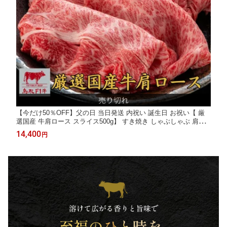
【今だけ50％OFF】父の日 当日発送 内祝い 誕生日 お祝い【 厳
選国産 牛肩ロース スライス500g】 すき焼き しゃぶしゃぶ 肩ロ
ース クラシタ 内祝い 霜降り お祝い 牛肉 ギフト交雑牛 国産 お肉
14,400
円
プレゼント 誕生日 御祝