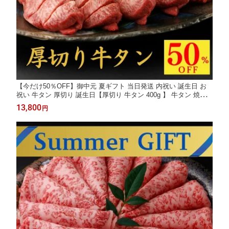
【今だけ50％OFF】御中元 夏ギフト 当日発送 内祝い 誕生日 お
祝い 牛タン 厚切り 誕生日【厚切り 牛タン 400g 】 牛タン 焼肉
厚切り 牛たん タン お祝い 牛肉 お祝い お肉 たん元 肉 希少部位
13,800
円
肉厚 切れ目入り プレゼント ギフト