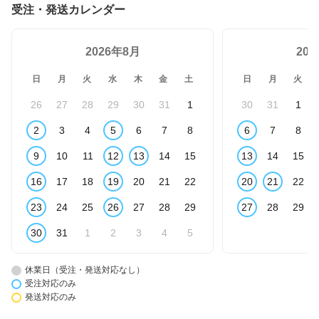
受注・発送カレンダー
2026年8月
20
日
月
火
水
木
金
土
日
月
火
26
27
28
29
30
31
1
30
31
1
2
3
4
5
6
7
8
6
7
8
9
10
11
12
13
14
15
13
14
15
16
17
18
19
20
21
22
20
21
22
23
24
25
26
27
28
29
27
28
29
30
31
1
2
3
4
5
休業日（受注・発送対応なし）
受注対応のみ
発送対応のみ