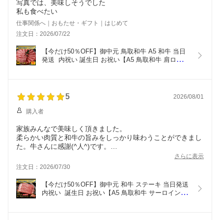
写真では、美味しそうでした
私も食べたい
仕事関係へ｜おもたせ・ギフト｜はじめて
注文日：2026/07/22
【今だけ50％OFF】御中元 鳥取和牛 A5 和牛 当日
発送  内祝い 誕生日 お祝い【A5 鳥取和牛 肩ロース 
スライス 500g】 内祝い ギフト お肉　和牛 すき焼
き  お祝い 牛肉 しゃぶしゃぶ すきやき  プレゼント  
贈答品 ギフト 肉 プレゼント  御祝い
5
2026/08/01
購入者
家族みんなで美味しく頂きました。
柔らかい肉質と和牛の旨みをしっかり味わうことができまし
た。牛さんに感謝(^人^)です。
お届け下さりありがとうございました。
さらに表示
注文日：2026/07/30
【今だけ50％OFF】御中元 和牛 ステーキ 当日発送  
内祝い  誕生日 お祝い【A5 鳥取和牛 サーロイン ス
テーキ】 肉質 日本一 和牛 ステーキ    サーロイン  
ステーキ  お祝い 牛肉 ギフト 和牛 お肉   黒毛和牛 
A5ランク  プレゼント 誕生日 御祝