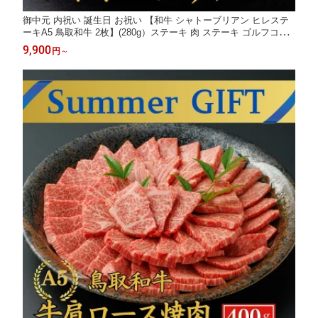
御中元 内祝い 誕生日 お祝い 【和牛 シャトーブリアン ヒレステ
ーキA5 鳥取和牛 2枚】(280g）ステーキ 肉 ステーキ ゴルフコン
ペ 御祝い お祝い ステーキ肉 最高級 黒毛和牛 お肉 誕生日
9,900
円
～