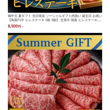
御中元 夏ギフト 当日発送 ソーシャルギフト内祝い 誕生日 お祝い
【鳥取F1牛 ヒレステーキ 2枚 3枚】 交美牛 国産 ヒレステーキ シ
ャトーブリアン 肉 ステーキ 御祝い お祝い ステーキ肉 牛肉 お肉
8,500
円
～
誕生日 内祝い