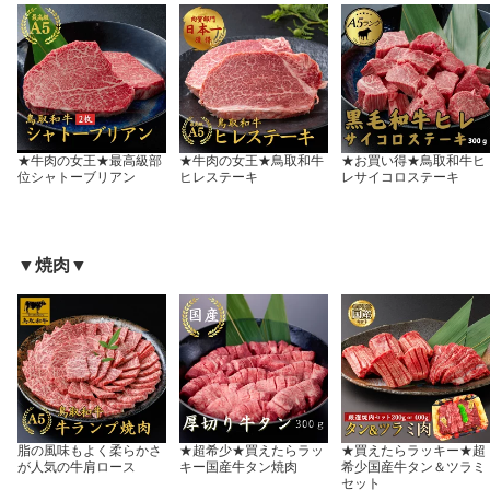
★牛肉の女王★最高級部
★牛肉の女王★鳥取和牛
★お買い得★鳥取和牛ヒ
位シャトーブリアン
ヒレステーキ
レサイコロステーキ
▼焼肉▼
脂の風味もよく柔らかさ
★超希少★買えたらラッ
★買えたらラッキー★超
が人気の牛肩ロース
キー国産牛タン焼肉
希少国産牛タン＆ツラミ
セット