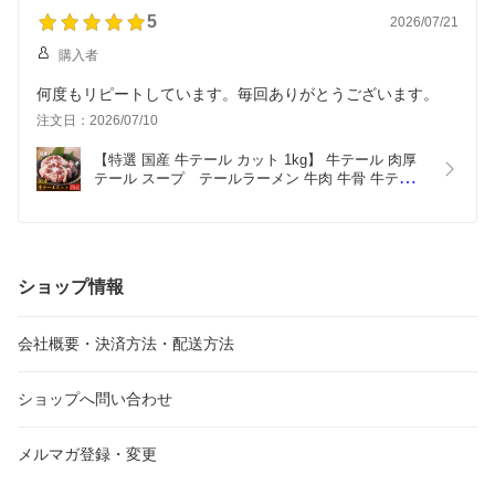
5
2026/07/21
購入者
何度もリピートしています。毎回ありがとうございます。
注文日：2026/07/10
【特選 国産 牛テール カット 1kg】 牛テール 肉厚 
テール スープ　テールラーメン 牛肉 牛骨 牛テール 
ブロック 煮込み スープ コムタン コラーゲン 国産
牛肉 焼肉 希少部位   送料無料  お取り寄せ  ブロッ
ク おつまみ プレゼント ギフト
ショップ情報
会社概要・決済方法・配送方法
ショップへ問い合わせ
メルマガ登録・変更