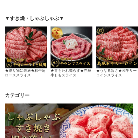
▼すき焼・しゃぶしゃぶ▼
★贈り物に最適★和牛肩
★胃もたれ知らず★赤身
★うなる旨さ★和牛サー
ローススライス
牛ももスライス
ロインスライス
カテゴリー