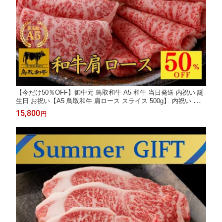
【今だけ50％OFF】御中元 鳥取和牛 A5 和牛 当日発送 内祝い 誕
生日 お祝い【A5 鳥取和牛 肩ロース スライス 500g】 内祝い ギフ
ト お肉 和牛 すき焼き お祝い 牛肉 しゃぶしゃぶ すきやき プレ
15,800
円
ゼント 贈答品 ギフト 肉 プレゼント 御祝い