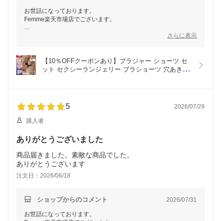
お世話になっております。
Femme楽天市場店でございます。
この度はご購入いただき、またレビューをご投稿いただきありが
さらに表示
とうございます。
こちらの商品は一般的なブラジャー・ショーツではなく、セクシ
ーランジェリー（デザイン性を重視した商品）です。
【10％OFFクーポンあり】ブラジャー ショーツ セ
ット セクシーランジェリー ブラショーツ 穴あき 大
ショーツだけでなく、ブラジャーも紐で結ぶデザインとなってお
きいサイズ 股割れ 紐パン 上下セット オープンブラ 
り、
過激 下着 ノンワイヤー ブラック ホワイト レッド 
左右のカップ部分も独立した仕様です。
ブルー ピンク パープル
そのため、胸元中央も左右の紐を結んでいただくことでブラジャ
5
2026/07/29
ーとして完成するデザインになっています。
購入者
このようなデザインのため、生地は柔らかく軽い仕上がりとなっ
ておりますが、不良品や品質上の問題ではございません。
ありがとうございました
今後ともよろしくお願いいたします。
商品届きました。素敵な商品でした。
ありがとうございます
注文日：2026/06/18
ショップからのコメント
2026/07/31
お世話になっております。