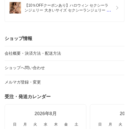
今後もお客様に喜んでいただける商品とサービスを提供できるよ
【10％OFFクーポンあり】ハロウィン セクシーラ
う努力してまいります。
ンジェリー 大きいサイズ セクシーランジェリー 過
激  セクシー下着 エロ下着 ランジェリー 超過激 XL 
またのご利用を心よりお待ちしております。
オープンブラ オープンショーツ 上下セット 大人 股
割れ 穴あき下着パールエロい下着
ショップ情報
会社概要・決済方法・配送方法
ショップへ問い合わせ
メルマガ登録・変更
受注・発送カレンダー
2026年8月
20
日
月
火
水
木
金
土
日
月
火