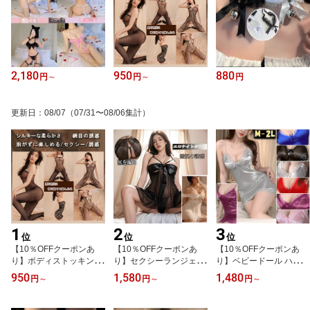
2,180
950
880
円
～
円
～
円
更新日
：
08/07
（07/31〜08/06集計）
1
2
3
位
位
位
【10％OFFクーポンあ
【10％OFFクーポンあ
【10％OFFクーポンあ
り】ボディストッキング
り】セクシーランジェリ
り】ベビードール ハーフ
穴あき 全身タイツ 網タ
ー 大きいサイズ 過激 ベ
スリップ パジャマ ネグ
950
1,580
1,480
円
～
円
～
円
～
イツ 大きいサイズ超過激
ビードール セクシー下着
リジェ ナイトウェア セ
セクシ-ランジェリー 股
エロ下着 ランジェリー
クシー レディース スリ
割れ ストッキング オー
ベビードールランジェリ
ップ ランジェリー Tバッ