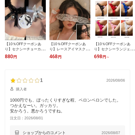
プンクロッチ ボディスト
ー オープンブラ 穴あき
ク付き 誘惑 下着 Vネッ
ッキング 全身 ストッキ
下着 セクシー コスプレ
ク サテン かわいい 部屋
ング 網 ボディタイツ
着 寝間着 大きいサイズ
【10％OFFクーポンあ
【10％OFFクーポンあ
【10％OFFクーポンあ
り】セクシーチョーカー
り】レースアイマスク レ
り】セクシーランジェリ
レースチョーカー レディ
ディース セクシーマスク
ー 股割れショーツ 穴あ
880
468
698
円
円
円
～
ース ネックレス 超過激
ハロウィン コスプレ セ
きショーツ下着 エロい下
ハロウィン【フリーサイ
クシー バニーガール 手
着 えろいTバック オープ
ズ】
首 仮面舞踏会 変装 ベネ
ンクロッチ 総レース 紐
チアンマスク マスク 刺
パン 可愛い クリスマス
1
繍 SM マスク 道具 エロ
セクシーレディースショ
2026/08/06
プレイ 過激 女王 仮面 仮
ーツ パール付き エロい
購入者
装 コスチューム
コスプレ人気 スケスケ
1000円でも、ぼったくりすぎな程、ペロンペロンでした。
つかえなーい。ガッカリ。
安かろう。悪かろうですね。
注文日：2026/08/01
ショップからのコメント
2026/08/07