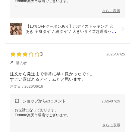
Femme楽天市場店でございます。
この度は当店をご利用いただき、誠にありがとうございます。
さらに表示
今後もお客様にご満足いただけるよう、より一層努力してまいり
ます。
またのご利用を心よりお待ちしております。
【10％OFFクーポンあり】ボディストッキング 穴
あき 全身タイツ 網タイツ 大きいサイズ超過激セク
シ-ランジェリー 股割れ ストッキング オープンクロ
ッチ ボディストッキング 全身 ストッキング 網 ボ
ディタイツ
3
2026/07/25
購入者
注文から発送まで非常に早く良かったです。
すごい喜ばれるアイテムだと思います。
注文日：2026/06/16
ショップからのコメント
2026/07/29
お世話になっております。
Femme楽天市場店でございます。
この度はご購入いただき、また早い発送についてお褒めの言葉を
さらに表示
ありがとうございます！
商品にもご満足いただけたようで、本当に嬉しく思います。