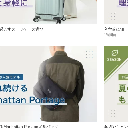
過ごすスーツケース選び
入学前に知っ
1週間前
nhattan Portage定番バッグ
海辺やキャン