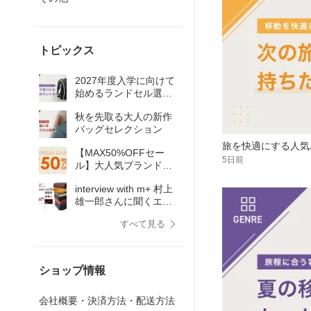
トピックス
2027年度入学に向けて
始めるランドセル選び
ガイド
秋を先取る大人の新作
バッグセレクション
旅を快適にする人気
【MAX50%OFFセー
5日前
ル】大人気ブランドが
特別価格！早い者勝
interview with m+ 村上
ち！
雄一郎さんに聞くエム
ピウの魅力
すべて見る
ショップ情報
会社概要・決済方法・配送方法