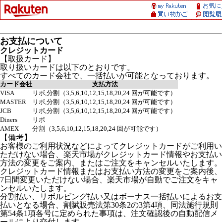
お支払について
クレジットカード
【取扱カード】
取り扱いカードは以下のとおりです。
すべてのカード会社で、一括払いが可能となっております。
カード会社
支払方法
VISA
リボ,分割（3,5,6,10,12,15,18,20,24 回が可能です）
MASTER
リボ,分割（3,5,6,10,12,15,18,20,24 回が可能です）
JCB
リボ,分割（3,5,6,10,12,15,18,20,24 回が可能です）
Diners
リボ
AMEX
分割（3,5,6,10,12,15,18,20,24 回が可能です）
【備考】
お客様のご利用状況などによってクレジットカードがご利用い
ただけない場合、楽天市場がクレジットカード情報やお支払い
方法の変更をご案内、またはご注文をキャンセルいたします。
クレジットカード情報またはお支払い方法の変更をご案内後、
7日間変更いただけない場合、楽天市場が自動でご注文をキャ
ンセルいたします。
分割払い、リボルビング払い又はボーナス一括払いによるお支
払いとなる場合、割賦販売法第30条2の3第4項、同法施行規則
第54条1項各号に定められた事項は、注文確認後の自動配信メ
ールにより交付します。