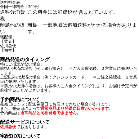
送料料金表
全国一律料金：500円
送料分消費
この料金には消費税が 含まれています。
税
離島他の扱
離島・一部地域は追加送料がかかる場合がありま
い
す。
宅配便
【業者】
佐川急便
【備考】
商品発送のタイミング
特にご指定がない場合、
前払い決済の場合（例：銀行振込） ⇒ご入金確認後、２営業日に発送いた
します。
上記以外の決済の場合（例：クレジットカード） ⇒ご注文確認後、２営業
日に発送いたします。
※前払い決済の場合は、お客様のご入金タイミングにより、お届け予定日が
前後することがございます。
予約商品について
発売日によって配送希望日にお届けできない場合があります。
また、発売日によって
通常商品より発送に日数がかかります。
予約商品は
通常商品と同梱発送できません。
配送サービスについて
佐川急便
でお送りします。
宅配BOXについて