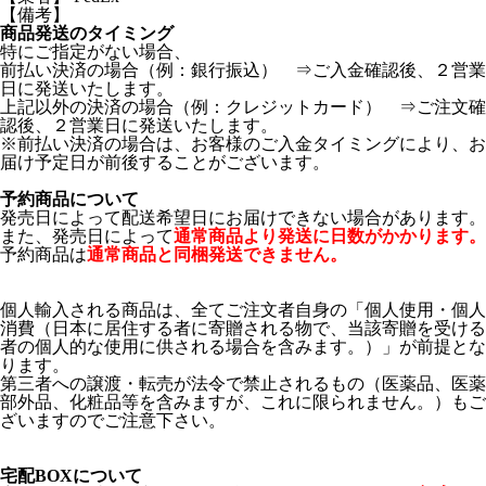
【備考】
商品発送のタイミング
特にご指定がない場合、
前払い決済の場合（例：銀行振込） ⇒ご入金確認後、２営業
日に発送いたします。
上記以外の決済の場合（例：クレジットカード） ⇒ご注文確
認後、２営業日に発送いたします。
※前払い決済の場合は、お客様のご入金タイミングにより、お
届け予定日が前後することがございます。
予約商品について
発売日によって配送希望日にお届けできない場合があります。
また、発売日によって
通常商品より発送に日数がかかります。
予約商品は
通常商品と同梱発送できません。
個人輸入される商品は、全てご注文者自身の「個人使用・個人
消費（日本に居住する者に寄贈される物で、当該寄贈を受ける
者の個人的な使用に供される場合を含みます。）」が前提とな
ります。
第三者への譲渡・転売が法令で禁止されるもの（医薬品、医薬
部外品、化粧品等を含みますが、これに限られません。）もご
ざいますのでご注意下さい。
宅配BOXについて