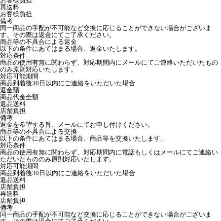
お客様負担
再送料
お客様負担
備考
同一商品の手配が不可能など交換に応じることができない場合がございま
す。その際は返金にてご了承ください。
商品等の不具合による返金
以下の条件にあてはまる場合、返金いたします。
対応条件
商品の使用有無に関わらず、対応期間内にメールにてご連絡いただいたもの
のみ原則対応いたします。
対応可能期間
商品到着後30日以内にご連絡をいただいた場合
返金額
商品代金全額
返品送料
店舗負担
備考
返金を希望する旨、メールにてお申し付けください。
商品等の不具合による交換
以下の条件にあてはまる場合、商品等を交換いたします。
対応条件
商品の使用有無に関わらず、対応期間内に電話もしくはメールにてご連絡い
ただいたもののみ原則対応いたします。
対応可能期間
商品到着後30日以内にご連絡をいただいた場合
返品送料
店舗負担
再送料
店舗負担
備考
同一商品の手配が不可能など交換に応じることができない場合がございま