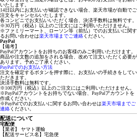
いたします。
14日以内にお支払いが確認できない場合、楽天市場が自動でご
注文をキャンセルいたします。
各コンビニでお支払いいただく場合、決済手数料は無料です。
※30万円（税込）以上のご注文にはご利用いただけません。
※ファミリーマート、ローソン等（前払）でのお支払いに関す
るお問い合わせは
楽天市場までご連絡
ください。
PayPal
【備考】
PayPalアカウントをお持ちのお客様のみご利用いただけます。
商品や注文数の追加をされる場合、改めて注文いただく必要が
あります。予めご了承ください。
PayPalでのお支払い方法
注文を確定するボタンを押す際に、お支払いの手続きをしてい
ただきます。
決済手数料は無料です。
※100万円（税込）以上のご注文にはご利用いただけません。
※PayPalアカウントをお持ちでない場合、PayPalアカウントを
作成ください。
※PayPalでのお支払いに関するお問い合わせは
楽天市場までご
連絡
ください。
配送について
宅配便
【業者】 ヤマト運輸
【配送サービス名】宅急便