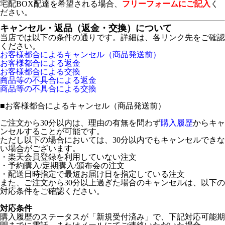
宅配BOX配達を希望される場合、
フリーフォームにご記入
く
ださい。
キャンセル・返品（返金・交換）について
当店では以下の条件の通りです。詳細は、各リンク先をご確認
ください。
お客様都合によるキャンセル（商品発送前）
お客様都合による返金
お客様都合による交換
商品等の不具合による返金
商品等の不具合による交換
■
お客様都合によるキャンセル（商品発送前）
ご注文から30分以内は、理由の有無を問わず
購入履歴
からキャ
ンセルすることが可能です。
ただし以下の場合においては、30分以内でもキャンセルできな
い場合がございます。
・楽天会員登録を利用していない注文
・予約購入/定期購入/頒布会の注文
・配送日時指定で最短お届け日を指定している注文
また、ご注文から30分以上過ぎた場合のキャンセルは、以下の
対応条件をご確認ください。
対応条件
購入履歴のステータスが「新規受付済み」で、下記対応可能期