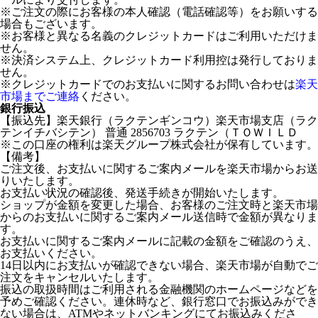
※ご注文の際にお客様の本人確認（電話確認等）をお願いする
場合もございます。
※お客様と異なる名義のクレジットカードはご利用いただけま
せん。
※決済システム上、クレジットカード利用控は発行しておりま
せん。
※クレジットカードでのお支払いに関するお問い合わせは
楽天
市場までご連絡
ください。
銀行振込
【振込先】楽天銀行（ラクテンギンコウ）楽天市場支店（ラク
テンイチバシテン） 普通 2856703 ラクテン（ＴＯＷＩＬＤ
※この口座の権利は楽天グループ株式会社が保有しています。
【備考】
ご注文後、お支払いに関するご案内メールを楽天市場からお送
りいたします。
お支払い状況の確認後、発送手続きが開始いたします。
ショップが金額を変更した場合、お客様のご注文時と楽天市場
からのお支払いに関するご案内メール送信時で金額が異なりま
す。
お支払いに関するご案内メールに記載の金額をご確認のうえ、
お支払いください。
14日以内にお支払いが確認できない場合、楽天市場が自動でご
注文をキャンセルいたします。
振込の取扱時間はご利用される金融機関のホームページなどを
予めご確認ください。連休時など、銀行窓口でお振込みができ
ない場合は、ATMやネットバンキングにてお振込みくださ