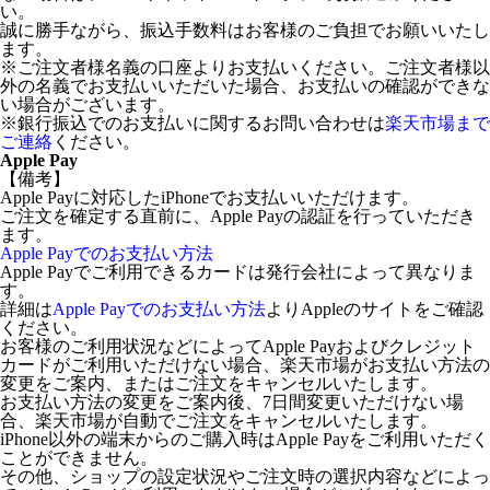
い。
誠に勝手ながら、振込手数料はお客様のご負担でお願いいたし
ます。
※ご注文者様名義の口座よりお支払いください。ご注文者様以
外の名義でお支払いいただいた場合、お支払いの確認ができな
い場合がございます。
※銀行振込でのお支払いに関するお問い合わせは
楽天市場まで
ご連絡
ください。
Apple Pay
【備考】
Apple Payに対応したiPhoneでお支払いいただけます。
ご注文を確定する直前に、Apple Payの認証を行っていただき
ます。
Apple Payでのお支払い方法
Apple Payでご利用できるカードは発行会社によって異なりま
す。
詳細は
Apple Payでのお支払い方法
よりAppleのサイトをご確認
ください。
お客様のご利用状況などによってApple Payおよびクレジット
カードがご利用いただけない場合、楽天市場がお支払い方法の
変更をご案内、またはご注文をキャンセルいたします。
お支払い方法の変更をご案内後、7日間変更いただけない場
合、楽天市場が自動でご注文をキャンセルいたします。
iPhone以外の端末からのご購入時はApple Payをご利用いただく
ことができません。
その他、ショップの設定状況やご注文時の選択内容などによっ