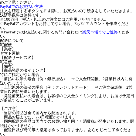
めご了承ください。
PayPalでのお支払い方法
注文を確定するボタンを押す際に、お支払いの手続きをしていただきます。
決済手数料は無料です。
※100万円（税込）以上のご注文にはご利用いただけません。
※PayPalアカウントをお持ちでない場合、PayPalアカウントを作成くださ
い。
※PayPalでのお支払いに関するお問い合わせは
楽天市場までご連絡
くださ
い。
配送について
宅配便
【業者】
ヤマト運輸
【配送サービス名】
宅急便
【備考】
【商品発送のタイミング】
特にご指定がない場合、
・前払い決済の場合（例：銀行振込） ⇒ご入金確認後、2営業日以内に発
送いたします。
・上記以外の決済の場合（例：クレジットカード） ⇒ご注文確認後、2営
業日以内に発送いたします。
・発送前支払いの場合は、お客様のご入金タイミングにより、お届け予定日
が前後することがございます。
【ご注意】
・当店の商品は全て国内から配送されます。
・商品お届までに、2-3日程度かかります。
・国内配送の商品は国内でのお買い物と同じく消費税が発生いたします。関
税はかかりません。
・配送日及び時間帯の指定は承っておりません 。あらかじめご了承くださ
い。