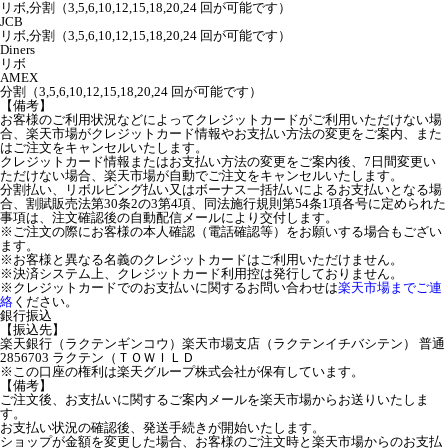
リボ,分割（3,5,6,10,12,15,18,20,24 回が可能です）
JCB
リボ,分割（3,5,6,10,12,15,18,20,24 回が可能です）
Diners
リボ
AMEX
分割（3,5,6,10,12,15,18,20,24 回が可能です）
【備考】
お客様のご利用状況などによってクレジットカードがご利用いただけない場
合、楽天市場がクレジットカード情報やお支払い方法の変更をご案内、また
はご注文をキャンセルいたします。
クレジットカード情報またはお支払い方法の変更をご案内後、7日間変更い
ただけない場合、楽天市場が自動でご注文をキャンセルいたします。
分割払い、リボルビング払い又はボーナス一括払いによるお支払いとなる場
合、割賦販売法第30条2の3第4項、同法施行規則第54条1項各号に定められた
事項は、注文確認後の自動配信メールにより交付します。
※ご注文の際にお客様の本人確認（電話確認等）をお願いする場合もござい
ます。
※お客様と異なる名義のクレジットカードはご利用いただけません。
※決済システム上、クレジットカード利用控は発行しておりません。
※クレジットカードでのお支払いに関するお問い合わせは
楽天市場までご連
絡
ください。
銀行振込
【振込先】
楽天銀行（ラクテンギンコウ）楽天市場支店（ラクテンイチバシテン） 普通
2856703 ラクテン（ＴＯＷＩＬＤ
※この口座の権利は楽天グループ株式会社が保有しています。
【備考】
ご注文後、お支払いに関するご案内メールを楽天市場からお送りいたしま
す。
お支払い状況の確認後、発送手続きが開始いたします。
ショップが金額を変更した場合、お客様のご注文時と楽天市場からのお支払