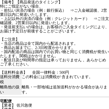
【備考】【商品発送のタイミング】
特にご指定がない場合、
・前払い決済の場合（例：銀行振込） ⇒ご入金確認後、2営
業日以内に発送いたします。
・上記以外の決済の場合（例：クレジットカード） ⇒ご注文
確認後、2営業日以内に発送いたします。
・発送前支払いの場合は、お客様のご入金タイミングにより、
お届け予定日が前後することがございます。
【ご注意】
・当店の商品は全て国内から配送されます。
・商品お届までに、2-3日程度かかります。
・国内配送の商品は国内でのお買い物と同じく消費税が発生い
たします。関税はかかりません。
・配送日及び時間帯の指定は承っておりません 。あらかじめ
ご了承ください。
【送料料金表】
全国一律料金：500円
送料分消費
この料金には消費税が 含まれています。
税
離島他の扱
離島・一部地域は追加送料がかかる場合がありま
い
す。
宅配便
【業者】 佐川急便