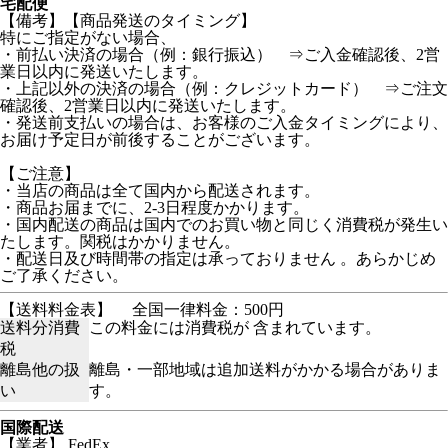
宅配便
【備考】【商品発送のタイミング】
特にご指定がない場合、
・前払い決済の場合（例：銀行振込） ⇒ご入金確認後、2営
業日以内に発送いたします。
・上記以外の決済の場合（例：クレジットカード） ⇒ご注文
確認後、2営業日以内に発送いたします。
・発送前支払いの場合は、お客様のご入金タイミングにより、
お届け予定日が前後することがございます。
【ご注意】
・当店の商品は全て国内から配送されます。
・商品お届までに、2-3日程度かかります。
・国内配送の商品は国内でのお買い物と同じく消費税が発生い
たします。関税はかかりません。
・配送日及び時間帯の指定は承っておりません 。あらかじめ
ご了承ください。
【送料料金表】
全国一律料金：500円
送料分消費
この料金には消費税が 含まれています。
税
離島他の扱
離島・一部地域は追加送料がかかる場合がありま
い
す。
国際配送
【業者】 FedEx