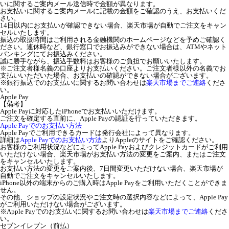
いに関するご案内メール送信時で金額が異なります。
お支払いに関するご案内メールに記載の金額をご確認のうえ、お支払いくだ
さい。
14日以内にお支払いが確認できない場合、楽天市場が自動でご注文をキャン
セルいたします。
振込の取扱時間はご利用される金融機関のホームページなどを予めご確認く
ださい。連休時など、銀行窓口でお振込みができない場合は、ATMやネット
バンキングにてお振込みください。
誠に勝手ながら、振込手数料はお客様のご負担でお願いいたします。
※ご注文者様名義の口座よりお支払いください。ご注文者様以外の名義でお
支払いいただいた場合、お支払いの確認ができない場合がございます。
※銀行振込でのお支払いに関するお問い合わせは
楽天市場までご連絡
くださ
い。
Apple Pay
【備考】
Apple Payに対応したiPhoneでお支払いいただけます。
ご注文を確定する直前に、Apple Payの認証を行っていただきます。
Apple Payでのお支払い方法
Apple Payでご利用できるカードは発行会社によって異なります。
詳細は
Apple Payでのお支払い方法
よりAppleのサイトをご確認ください。
お客様のご利用状況などによってApple Payおよびクレジットカードがご利用
いただけない場合、楽天市場がお支払い方法の変更をご案内、またはご注文
をキャンセルいたします。
お支払い方法の変更をご案内後、7日間変更いただけない場合、楽天市場が
自動でご注文をキャンセルいたします。
iPhone以外の端末からのご購入時はApple Payをご利用いただくことができま
せん。
その他、ショップの設定状況やご注文時の選択内容などによって、Apple Pay
がご利用いただけない場合がございます。
※Apple Payでのお支払いに関するお問い合わせは
楽天市場までご連絡
くださ
い。
セブンイレブン（前払）