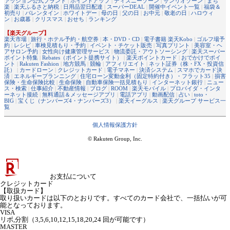
ァッション公式ブランド
|
ポイントアップ
|
ディズニーゾーン
|
サンリオゾーン
|
まち
楽
|
楽天ふるさと納税
|
日用品翌日配達
|
スーパーDEAL
|
開催中イベント一覧
|
福袋＆
初売り
|
バレンタイン
|
ホワイトデー
|
母の日
|
父の日
|
お中元
|
敬老の日
|
ハロウィ
ン
|
お歳暮
|
クリスマス
|
おせち
|
ランキング
【楽天グループ】
楽天市場
|
旅行・ホテル予約・航空券
|
本・DVD・CD
|
電子書籍 楽天Kobo
|
ゴルフ場予
約
|
レシピ
|
車検見積もり・予約
|
イベント・チケット販売
|
写真プリント
|
美容室・ヘ
アサロン予約
|
女性向け健康管理サービス
|
物流委託・アウトソーシング
|
楽天スーパー
ポイント特集
|
Rebates（ポイント提携サイト）
|
楽天ポイントカード
|
おでかけでポイ
ント
|
Rakuten Fashion
|
地方競馬
|
競輪
|
アフィリエイト
|
ネット証券（株・FX・投資信
託）
|
カードローン
|
クレジットカード
|
電子マネー
|
決済システム
|
スマホでカード決
済
|
エネルギープランニング
|
住宅ローン変動金利（固定特約付き）・フラット35
|
損害
保険・生命保険比較
|
生命保険
|
自動車保険一括見積もり
|
インターネット銀行
|
ニュー
ス・検索
|
仕事紹介
|
不動産情報
|
ブログ
|
ROOM
|
楽天モバイル
|
プロバイダ・インタ
ーネット接続
|
無料通話＆メッセージアプリ
|
電話アプリ
|
動画配信
|
占い
|
toto・
BIG
|
宝くじ（ナンバーズ4・ナンバーズ3）
|
楽天イーグルス
|
楽天グループ サービス一
覧
個人情報保護方針
© Rakuten Group, Inc.
お支払について
クレジットカード
【取扱カード】
取り扱いカードは以下のとおりです。すべてのカード会社で、一括払いが可
能となっております。
VISA
リボ,分割（3,5,6,10,12,15,18,20,24 回が可能です）
MASTER