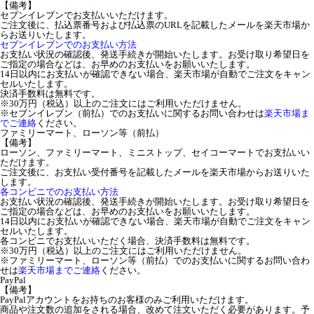
【備考】
セブンイレブンでお支払いいただけます。
ご注文後に、払込票番号および払込票のURLを記載したメールを楽天市場か
らお送りいたします。
セブンイレブンでのお支払い方法
お支払い状況の確認後、発送手続きが開始いたします。お受け取り希望日を
ご指定の場合などは、お早めのお支払いをお願いいたします。
14日以内にお支払いが確認できない場合、楽天市場が自動でご注文をキャン
セルいたします。
決済手数料は無料です。
※30万円（税込）以上のご注文にはご利用いただけません。
※セブンイレブン（前払）でのお支払いに関するお問い合わせは
楽天市場ま
でご連絡
ください。
ファミリーマート、ローソン等（前払）
【備考】
ローソン、ファミリーマート、ミニストップ、セイコーマートでお支払いい
ただけます。
ご注文後に、お支払い受付番号を記載したメールを楽天市場からお送りいた
します。
各コンビニでのお支払い方法
お支払い状況の確認後、発送手続きが開始いたします。お受け取り希望日を
ご指定の場合などは、お早めのお支払いをお願いいたします。
14日以内にお支払いが確認できない場合、楽天市場が自動でご注文をキャン
セルいたします。
各コンビニでお支払いいただく場合、決済手数料は無料です。
※30万円（税込）以上のご注文にはご利用いただけません。
※ファミリーマート、ローソン等（前払）でのお支払いに関するお問い合わ
せは
楽天市場までご連絡
ください。
PayPal
【備考】
PayPalアカウントをお持ちのお客様のみご利用いただけます。
商品や注文数の追加をされる場合、改めて注文いただく必要があります。予