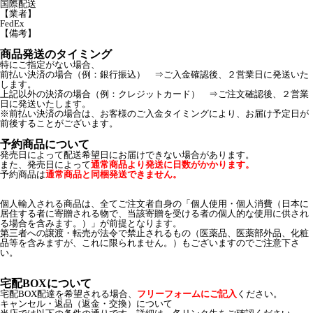
国際配送
【業者】
FedEx
【備考】
商品発送のタイミング
特にご指定がない場合、
前払い決済の場合（例：銀行振込） ⇒ご入金確認後、２営業日に発送いた
します。
上記以外の決済の場合（例：クレジットカード） ⇒ご注文確認後、２営業
日に発送いたします。
※前払い決済の場合は、お客様のご入金タイミングにより、お届け予定日が
前後することがございます。
予約商品について
発売日によって配送希望日にお届けできない場合があります。
また、発売日によって
通常商品より発送に日数がかかります。
予約商品は
通常商品と同梱発送できません。
個人輸入される商品は、全てご注文者自身の「個人使用・個人消費（日本に
居住する者に寄贈される物で、当該寄贈を受ける者の個人的な使用に供され
る場合を含みます。）」が前提となります。
第三者への譲渡・転売が法令で禁止されるもの（医薬品、医薬部外品、化粧
品等を含みますが、これに限られません。）もございますのでご注意下さ
い。
宅配BOXについて
宅配BOX配達を希望される場合、
フリーフォームにご記入
ください。
キャンセル・返品（返金・交換）について