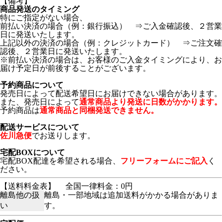
【備考】
商品発送のタイミング
特にご指定がない場合、
前払い決済の場合（例：銀行振込） ⇒ご入金確認後、２営業
日に発送いたします。
上記以外の決済の場合（例：クレジットカード） ⇒ご注文確
認後、２営業日に発送いたします。
※前払い決済の場合は、お客様のご入金タイミングにより、お
届け予定日が前後することがございます。
予約商品について
発売日によって配送希望日にお届けできない場合があります。
また、発売日によって
通常商品より発送に日数がかかります。
予約商品は
通常商品と同梱発送できません。
配送サービスについて
佐川急便
でお送りします。
宅配BOXについて
宅配BOX配達を希望される場合、
フリーフォームにご記入
く
ださい。
【送料料金表】
全国一律料金：0円
離島他の扱
離島・一部地域は追加送料がかかる場合がありま
い
す。