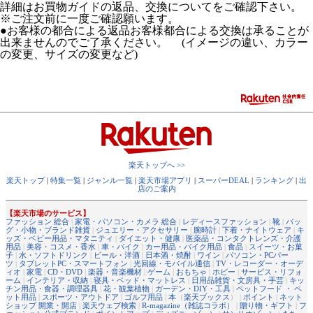
詳細はお買物ガイドの返品、交換についてをご確認下さい。
※ご注文前に一度ご確認願います。
●お客様の都合による返品お客様都合による交換は承ることが
出来ませんのでご了承ください。 (イメージの違い、カラー
の変更、サイズの変更など)
楽天トップへ >>
楽天トップ
|
特集一覧
|
ジャンル一覧
|
楽天市場アプリ
|
スーパーDEAL
|
ランキング
|
出
店のご案内
【楽天市場のサービス】
ファッション 総合
|
家電・パソコン・カメラ 総合
|
レディースファッション
|
靴
|
バッ
グ・小物・ブランド雑貨
|
ジュエリー・アクセサリー
|
腕時計
|
下着・ナイトウェア
|
キ
ッズ・ベビー用品・マタニティ
|
ダイエット・健康
|
医薬品・コンタクトレンズ・介護
用品
|
美容・コスメ・香水
|
車・バイク
|
カー用品・バイク用品
|
食品
|
スイーツ・お菓
子
|
水・ソフトドリンク
|
ビール・洋酒
|
日本酒・焼酎
|
ワイン
|
パソコン・PCパー
ツ
|
タブレットPC・スマートフォン
|
光回線・モバイル通信
|
TV・レコーダー・オーデ
ィオ
|
家電
|
CD・DVD
|
楽器・音楽機材
|
ゲーム
|
おもちゃ
|
ホビー
|
サービス・リフォ
ーム
|
インテリア・収納
|
寝具・ベッド・マットレス
|
日用品雑貨・文房具・手芸
|
キッ
チン用品・食器・調理器具
|
花・観葉植物
|
ガーデン・DIY・工具
|
ペットフード ・ ペ
ット用品
|
スポーツ・アウトドア
|
ゴルフ用品
|
本
（
楽天ブックス
） |
ポイント
|
ネット
ショップ 開業・開店
|
楽天ウェブ検索
|
R-magazine（雑誌コラボ）
|
贈り物・ギフト
|
フ