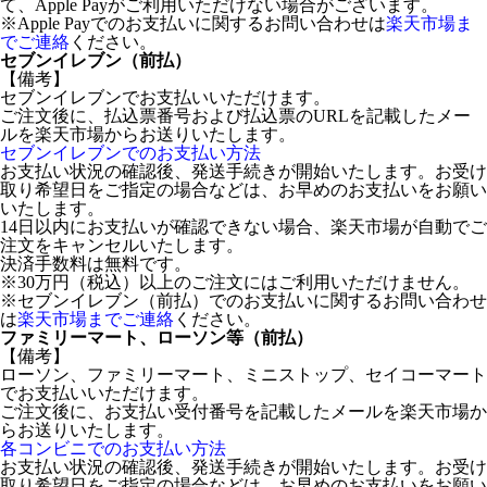
て、Apple Payがご利用いただけない場合がございます。
※Apple Payでのお支払いに関するお問い合わせは
楽天市場ま
でご連絡
ください。
セブンイレブン（前払）
【備考】
セブンイレブンでお支払いいただけます。
ご注文後に、払込票番号および払込票のURLを記載したメー
ルを楽天市場からお送りいたします。
セブンイレブンでのお支払い方法
お支払い状況の確認後、発送手続きが開始いたします。お受け
取り希望日をご指定の場合などは、お早めのお支払いをお願い
いたします。
14日以内にお支払いが確認できない場合、楽天市場が自動でご
注文をキャンセルいたします。
決済手数料は無料です。
※30万円（税込）以上のご注文にはご利用いただけません。
※セブンイレブン（前払）でのお支払いに関するお問い合わせ
は
楽天市場までご連絡
ください。
ファミリーマート、ローソン等（前払）
【備考】
ローソン、ファミリーマート、ミニストップ、セイコーマート
でお支払いいただけます。
ご注文後に、お支払い受付番号を記載したメールを楽天市場か
らお送りいたします。
各コンビニでのお支払い方法
お支払い状況の確認後、発送手続きが開始いたします。お受け
取り希望日をご指定の場合などは、お早めのお支払いをお願い