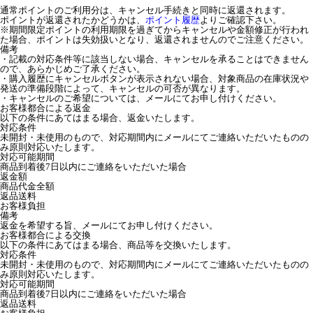
通常ポイントのご利用分は、キャンセル手続きと同時に返還されます。
ポイントが返還されたかどうかは、
ポイント履歴
よりご確認下さい。
※期間限定ポイントの利用期限を過ぎてからキャンセルや金額修正が行われ
た場合、ポイントは失効扱いとなり、返還されませんのでご注意ください。
備考
・記載の対応条件等に該当しない場合、キャンセルを承ることはできません
ので、あらかじめご了承ください。
・購入履歴にキャンセルボタンが表示されない場合、対象商品の在庫状況や
発送の準備段階によって、キャンセルの可否が異なります。
・キャンセルのご希望については、メールにてお申し付けください。
お客様都合による返金
以下の条件にあてはまる場合、返金いたします。
対応条件
未開封・未使用のもので、対応期間内にメールにてご連絡いただいたものの
み原則対応いたします。
対応可能期間
商品到着後7日以内にご連絡をいただいた場合
返金額
商品代金全額
返品送料
お客様負担
備考
返金を希望する旨、メールにてお申し付けください。
お客様都合による交換
以下の条件にあてはまる場合、商品等を交換いたします。
対応条件
未開封・未使用のもので、対応期間内にメールにてご連絡いただいたものの
み原則対応いたします。
対応可能期間
商品到着後7日以内にご連絡をいただいた場合
返品送料