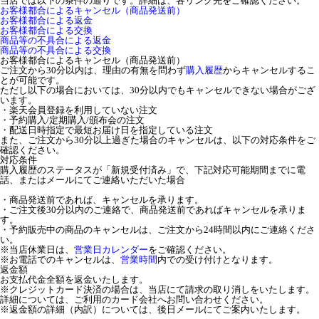
当店では以下の条件の通りです。詳細は、各リンク先をご確認ください。
お客様都合によるキャンセル（商品発送前）
お客様都合による返金
お客様都合による交換
商品等の不具合による返金
商品等の不具合による交換
お客様都合によるキャンセル（商品発送前）
ご注文から30分以内は、理由の有無を問わず
購入履歴
からキャンセルするこ
とが可能です。
ただし以下の場合においては、30分以内でもキャンセルできない場合がござ
います。
・楽天会員登録を利用していない注文
・予約購入/定期購入/頒布会の注文
・配送日時指定で最短お届け日を指定している注文
また、ご注文から30分以上過ぎた場合のキャンセルは、以下の対応条件をご
確認ください。
対応条件
購入履歴のステータスが「新規受付済み」で、下記対応可能期間までに電
話、またはメールにてご連絡いただいた場合
・商品発送前であれば、キャンセルを承ります。
・ご注文後30分以内のご連絡で、商品発送前であればキャンセルを承りま
す。
・予約販売中の商品のキャンセルは、ご注文から24時間以内にご連絡くださ
い。
※当店休業日は、
営業日カレンダー
をご確認ください。
※お電話でのキャンセルは、
営業時間
内での受け付けとなります。
返金額
お支払代金全額を返金いたします。
※クレジットカード決済の場合は、当店にて請求の取り消しをいたします。
詳細については、ご利用のカード会社へお問い合わせください。
※返金額の詳細（内訳）については、後日メールにてご案内いたします。