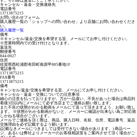
す。その際は返金にてご了承ください。
キャンセル・返金・交換連絡先
電話番号
13713875215
お問い合わせフォーム
購入履歴一覧の「ショップヘの問い合わせ」より店舗にお問い合わせくださ
い。
購入履歴一覧
備考
※キャンセル/返金/交換を希望する旨、メールにてお申し付けください。
※営業時間内での受け付けとなります。
返送先
郵便番号
844-0027
住所
佐賀県西松浦郡有田町南原甲885番地1F
電話番号
13713875215
FAX番号
13713875215
備考
キャンセル/返金/交換を希望する旨、メールにてお申し付けください。
キャンセル・返金・交換についての注意事項
細心の注意を払っておりますが、万が一品違い、不良があった場合は商品到
着後3日以内にメールにて必ず当店までご連絡お願い致します。
また不良の状態がわかる動画をメールにて送って頂きますよう、お願い致し
ます。 ※状態がわかる動画がないと、メーカーに確認が出来ない為ご対応致
しかねる場合がございます。
メールでご連絡を頂く際は、商品、購入日時、名前、住所、電話番号、返品
交換理由を必ず記載するよう願います。
(記載なきメールにつきましては受付できない場合があります。) 商品ペー
ジ、あるいは弊社よりメーカーのお客様相談室をご案内させて頂く場合がご