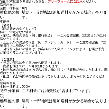
宅配BOX配達を希望される場合、
フリーフォームにご記入
ください。
送料料金表
全国一律料金：0円
離島他の扱
離島・一部地域は追加送料がかかる場合がありま
い
す。
宅配便
【備考】
【商品発送のタイミング】
特にご指定がない場合、
・前払い決済の場合（例：銀行振込） ⇒ご入金確認後、2営業日以内に発
送いたします。
・上記以外の決済の場合（例：クレジットカード） ⇒ご注文確認後、2営
業日以内に発送いたします。
・発送前支払いの場合は、お客様のご入金タイミングにより、お届け予定日
が前後することがございます。
【ご注意】
・当店の商品は全て国内から配送されます。
・商品お届までに、2-3日程度かかります。
・国内配送の商品は国内でのお買い物と同じく消費税が発生いたします。関
税はかかりません。
・配送日及び時間帯の指定は承っておりません 。あらかじめご了承くださ
い。
送料料金表
全国一律料金：500円
送料分消費
この料金には消費税が 含まれています。
税
離島他の扱
離島・一部地域は追加送料がかかる場合がありま
い
す。