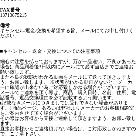
FAX番号
13713875215
備考
キャンセル/返金/交換を希望する旨、メールにてお申し付けく
ださい。
■
キャンセル・返金・交換についての注意事項
細心の注意を払っておりますが、万が一品違い、不良があった
場合は商品到着後3日以内にメールにて必ず当店までご連絡お
願い致します。
また不良の状態がわかる動画をメールにて送って頂きますよ
う、お願い致します。 ※状態がわかる動画がないと、メーカ
ーに確認が出来ない為ご対応致しかねる場合がございます。
メールでご連絡を頂く際は、商品、購入日時、名前、住所、電
話番号、返品交換理由を必ず記載するよう願います。
(記載なきメールにつきましては受付できない場合がありま
す。) 商品ページ、あるいは弊社よりメーカーのお客様相談室
をご案内させて頂く場合がございます。
その際はお客様から直接ご連絡して頂きますよう、お願い致し
ます。
直接お客様からご連絡頂けない場合は、ご対応致しかねますの
で、ご了承下さい。