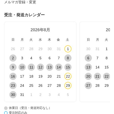
メルマガ登録・変更
受注・発送カレンダー
2026年8月
20
日
月
火
水
木
金
土
日
月
火
26
27
28
29
30
31
1
30
31
1
2
3
4
5
6
7
8
6
7
8
9
10
11
12
13
14
15
13
14
15
16
17
18
19
20
21
22
20
21
22
23
24
25
26
27
28
29
27
28
29
30
31
1
2
3
4
5
休業日（受注・発送対応なし）
受注対応のみ