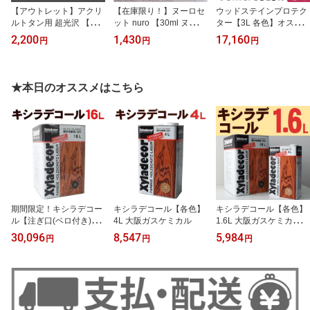
【アウトレット】アクリ
【在庫限り！】ヌーロセ
ウッドステインプロテク
ルトタン用 超光沢 【7L
ット nuro 【30ml ヌーロ
ター【3L 各色】オスモ&
各色】 カンペハピオ
5色入】 カンペハピオ
エーデル
2,200
1,430
17,160
円
円
円
★本日のオススメはこちら
期間限定！キシラデコー
キシラデコール【各色】
キシラデコール【各色】
ル【注ぎ口(ベロ付き)各
4L 大阪ガスケミカル
1.6L 大阪ガスケミカル・
色】16L 大阪ガスケミカ
カンペハピオ
30,096
8,547
5,984
円
円
円
ル