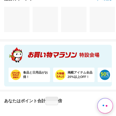
注目のイベント
すべて見る
プレイマット付きで安心・快適な遊び空間
＼まるで料亭の味！／九州産あご厳選使用「五縁のあご入りだし」
35,600円
2,760円
10
割引価格
半額以下
割引価格
30,260
1,380
9,720
円
円
円