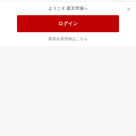
食品と日用品がお
掲載アイテム全品
日
得！
20%以上OFF！
ポ
ようこそ 楽天市場へ
ログイン
あなたはポイント
合計
倍
新規会員登録はこちら
最近チェックした商品
すべて見る