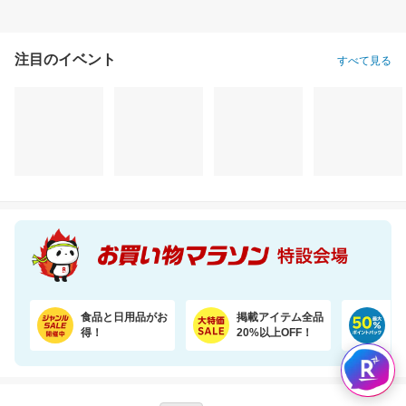
注目のイベント
すべて見る
食品と日用品がお
掲載アイテム全品
日
得！
20%以上OFF！
ポ