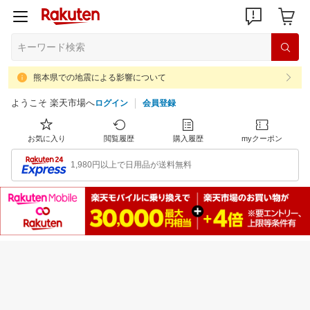
熊本県での地震による影響について
ようこそ 楽天市場へ
ログイン
会員登録
お気に入り
閲覧履歴
購入履歴
myクーポン
1,980円以上で日用品が送料無料