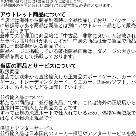
※お問い合わせには1営業日以内に返信します。
※時間外のお問い合わせに関しては翌営業日の受付となります。
アウトレット商品について
当店では海外から商品到着時に全品検品しており、パッケージ
に破損等がある商品は新品とは別にアウトレット品として販売
しております。
倉庫での管理用に商品箱に「中古品：非常に良い」と記載され
たラベル貼り付けがありますが、中身の商品は全て新品で商品
箱に一部破損がある商品です。
商品ページに掲載している破損商品画像は、ダメージの大きい
商品を例として掲載しております。
当店の商品とサービスについて
取扱商品
当店では欧米から直接輸入した正規品のボードゲーム、カード
ゲーム、トレーディングカード、ミニカー、Blu-rayソフト、パ
ズル、おもちゃなどを販売しています。
並行輸入品について
私たちの商品は「並行輸入品」です。これは海外の正規店から
直接日本に輸入した商品のことです。
すべて正規の流通ルートで仕入れているため、偽物や海賊版で
はなく本物の正規品です。
保証とアフターサービス
並行輸入品は日本国内のメーカー保証やアフターサービスを受