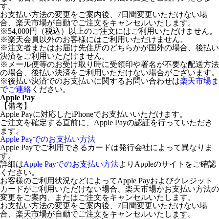
す。
お支払い方法の変更をご案内後、7日間変更いただけない場
合、楽天市場が自動でご注文をキャンセルいたします。
※54,000円（税込）以上のご注文にはご利用いただけません。
※楽天会員以外のお客様にはご利用いただけません。
※注文者またはお届け先住所のどちらかが国外の場合、後払い
決済をご利用いただけません。
※メール便等のお受け取り時に受領印や署名が不要な配送方法
の場合、後払い決済をご利用いただけない場合がございます。
※後払い決済でのお支払いに関するお問い合わせは
楽天市場ま
でご連絡
ください。
Apple Pay
【備考】
Apple Payに対応したiPhoneでお支払いいただけます。
ご注文を確定する直前に、Apple Payの認証を行っていただき
ます。
Apple Payでのお支払い方法
Apple Payでご利用できるカードは発行会社によって異なりま
す。
詳細は
Apple Payでのお支払い方法
よりAppleのサイトをご確認
ください。
お客様のご利用状況などによってApple Payおよびクレジット
カードがご利用いただけない場合、楽天市場がお支払い方法の
変更をご案内、またはご注文をキャンセルいたします。
お支払い方法の変更をご案内後、7日間変更いただけない場
合、楽天市場が自動でご注文をキャンセルいたします。