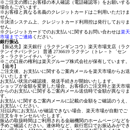
※ご注文の際にお客様の本人確認（電話確認等）をお願いする
場合もございます。
※お客様と異なる名義のクレジットカードはご利用いただけま
せん。
※決済システム上、クレジットカード利用控は発行しておりま
せん。
※クレジットカードでのお支払いに関するお問い合わせは
楽天
市場までご連絡
ください。
銀行振込
【振込先】楽天銀行（ラクテンギンコウ）楽天市場支店（ラク
テンイチバシテン） 普通 2736619 ラクテン（トレ－ト゛セン
タ－ラクテンイチハ゛テン
※この口座の権利は楽天グループ株式会社が保有しています。
【備考】
ご注文後、お支払いに関するご案内メールを楽天市場からお送
りいたします。
お支払い状況の確認後、発送手続きが開始いたします。
ショップが金額を変更した場合、お客様のご注文時と楽天市場
からのお支払いに関するご案内メール送信時で金額が異なりま
す。
お支払いに関するご案内メールに記載の金額をご確認のうえ、
お支払いください。
3日以内にお支払いが確認できない場合、楽天市場が自動でご
注文をキャンセルいたします。
振込の取扱時間はご利用される金融機関のホームページなどを
予めご確認ください。連休時など、銀行窓口でお振込みができ