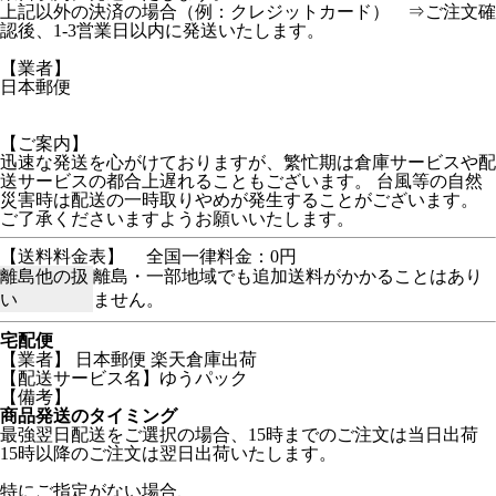
上記以外の決済の場合（例：クレジットカード） ⇒ご注文確
認後、1-3営業日以内に発送いたします。
【業者】
日本郵便
【ご案内】
迅速な発送を心がけておりますが、繁忙期は倉庫サービスや配
送サービスの都合上遅れることもございます。 台風等の自然
災害時は配送の一時取りやめが発生することがございます。
ご了承くださいますようお願いいたします。
【送料料金表】
全国一律料金：0円
離島他の扱
離島・一部地域でも追加送料がかかることはあり
い
ません。
宅配便
【業者】 日本郵便 楽天倉庫出荷
【配送サービス名】ゆうパック
【備考】
商品発送のタイミング
最強翌日配送をご選択の場合、15時までのご注文は当日出荷
15時以降のご注文は翌日出荷いたします。
特にご指定がない場合、