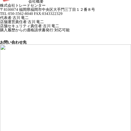
会社概要
株式会社トレードセンター
〒8100074 福岡県福岡市中央区大手門三丁目１２番８号
TEL:050-3562-8040 FAX:0343322329
代表者
:
古川 竜二
店舗運営責任者
:
古川 竜二
店舗セキュリティ責任者
:
古川 竜二
購入履歴からの適格請求書発行:対応可能
お問い合わせ先