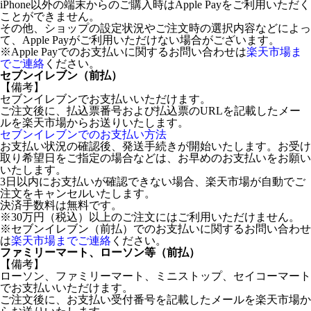
iPhone以外の端末からのご購入時はApple Payをご利用いただく
ことができません。
その他、ショップの設定状況やご注文時の選択内容などによっ
て、Apple Payがご利用いただけない場合がございます。
※Apple Payでのお支払いに関するお問い合わせは
楽天市場ま
でご連絡
ください。
セブンイレブン（前払）
【備考】
セブンイレブンでお支払いいただけます。
ご注文後に、払込票番号および払込票のURLを記載したメー
ルを楽天市場からお送りいたします。
セブンイレブンでのお支払い方法
お支払い状況の確認後、発送手続きが開始いたします。お受け
取り希望日をご指定の場合などは、お早めのお支払いをお願い
いたします。
3日以内にお支払いが確認できない場合、楽天市場が自動でご
注文をキャンセルいたします。
決済手数料は無料です。
※30万円（税込）以上のご注文にはご利用いただけません。
※セブンイレブン（前払）でのお支払いに関するお問い合わせ
は
楽天市場までご連絡
ください。
ファミリーマート、ローソン等（前払）
【備考】
ローソン、ファミリーマート、ミニストップ、セイコーマート
でお支払いいただけます。
ご注文後に、お支払い受付番号を記載したメールを楽天市場か