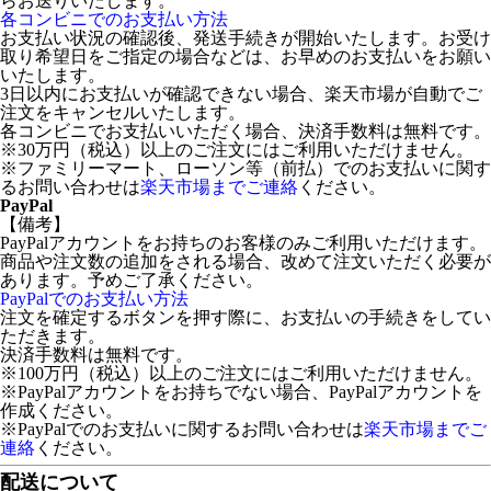
らお送りいたします。
各コンビニでのお支払い方法
お支払い状況の確認後、発送手続きが開始いたします。お受け
取り希望日をご指定の場合などは、お早めのお支払いをお願い
いたします。
3日以内にお支払いが確認できない場合、楽天市場が自動でご
注文をキャンセルいたします。
各コンビニでお支払いいただく場合、決済手数料は無料です。
※30万円（税込）以上のご注文にはご利用いただけません。
※ファミリーマート、ローソン等（前払）でのお支払いに関す
るお問い合わせは
楽天市場までご連絡
ください。
PayPal
【備考】
PayPalアカウントをお持ちのお客様のみご利用いただけます。
商品や注文数の追加をされる場合、改めて注文いただく必要が
あります。予めご了承ください。
PayPalでのお支払い方法
注文を確定するボタンを押す際に、お支払いの手続きをしてい
ただきます。
決済手数料は無料です。
※100万円（税込）以上のご注文にはご利用いただけません。
※PayPalアカウントをお持ちでない場合、PayPalアカウントを
作成ください。
※PayPalでのお支払いに関するお問い合わせは
楽天市場までご
連絡
ください。
配送について