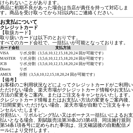
けられないことがあります。
商品に初期不良があった場合は当店が責任を持って対応しま
す。商品を受け取ってから3日以内にご連絡ください。
お支払について
クレジットカード
【取扱カード】
取り扱いカードは以下のとおりです。
すべてのカード会社で、一括払いが可能となっております。
カード会社
支払方法
VISA
リボ,分割（3,5,6,10,12,15,18,20,24 回が可能です）
MASTER
リボ,分割（3,5,6,10,12,15,18,20,24 回が可能です）
JCB
リボ,分割（3,5,6,10,12,15,18,20,24 回が可能です）
Diners
リボ
AMEX
分割（3,5,6,10,12,15,18,20,24 回が可能です）
【備考】
お客様のご利用状況などによってクレジットカードがご利用い
ただけない場合、楽天市場がクレジットカード情報やお支払い
方法の変更をご案内、またはご注文をキャンセルいたします。
クレジットカード情報またはお支払い方法の変更をご案内後、
7日間変更いただけない場合、楽天市場が自動でご注文をキャ
ンセルいたします。
分割払い、リボルビング払い又はボーナス一括払いによるお支
払いとなる場合、割賦販売法第30条2の3第4項、同法施行規則
第54条1項各号に定められた事項は、注文確認後の自動配信メ
ールにより交付します。