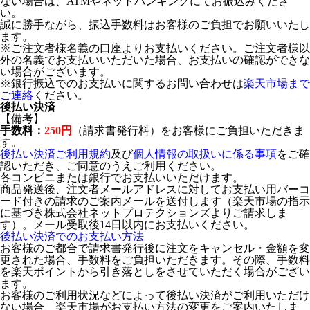
ない場合は、ATMやネットバンキングにてお振込みくださ
い。
誠に勝手ながら、振込手数料はお客様のご負担でお願いいたし
ます。
※ご注文者様名義の口座よりお支払いください。ご注文者様以
外の名義でお支払いいただいた場合、お支払いの確認ができな
い場合がございます。
※銀行振込でのお支払いに関するお問い合わせは
楽天市場まで
ご連絡
ください。
後払い決済
【備考】
手数料：
250円
（請求書発行料）をお客様にご負担いただきま
す。
後払い決済ご利用規約
及び
個人情報の取扱いに係る事項
をご確
認いただき、ご同意のうえご利用ください。
各コンビニまたは銀行でお支払いいただけます。
商品発送後、注文者メールアドレスに対してお支払い用バーコ
ード付きの請求のご案内メールを送付します（楽天市場の指示
に基づき株式会社ネットプロテクションズよりご請求しま
す）。メール受取後14日以内にお支払いください。
後払い決済でのお支払い方法
お客様のご都合で請求書発行後に注文をキャンセル・金額を変
更された場合、手数料をご負担いただきます。その際、手数料
を楽天ポイントから引き落としをさせていただく場合がござい
ます。
お客様のご利用状況などによって後払い決済がご利用いただけ
ない場合、楽天市場がお支払い方法の変更をご案内いたしま