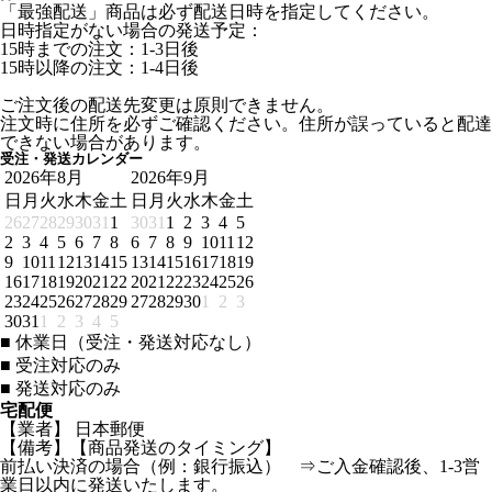
「最強配送」商品は必ず配送日時を指定してください。
日時指定がない場合の発送予定：
15時までの注文：1-3日後
15時以降の注文：1-4日後
ご注文後の配送先変更は原則できません。
注文時に住所を必ずご確認ください。住所が誤っていると配達
できない場合があります。
受注・発送カレンダー
2026年8月
2026年9月
日
月
火
水
木
金
土
日
月
火
水
木
金
土
26
27
28
29
30
31
1
30
31
1
2
3
4
5
2
3
4
5
6
7
8
6
7
8
9
10
11
12
9
10
11
12
13
14
15
13
14
15
16
17
18
19
16
17
18
19
20
21
22
20
21
22
23
24
25
26
23
24
25
26
27
28
29
27
28
29
30
1
2
3
30
31
1
2
3
4
5
■
休業日（受注・発送対応なし）
■
受注対応のみ
■
発送対応のみ
宅配便
【業者】 日本郵便
【備考】【商品発送のタイミング】
前払い決済の場合（例：銀行振込） ⇒ご入金確認後、1-3営
業日以内に発送いたします。