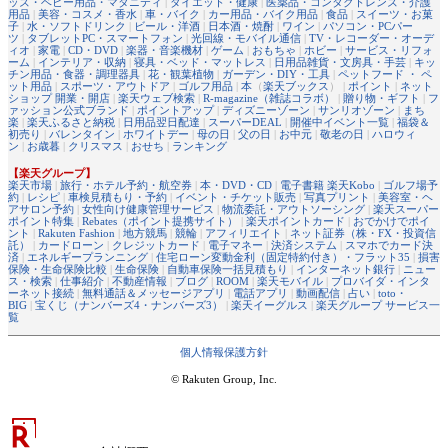
ッズ・ベビー用品・マタニティ
|
ダイエット・健康
|
医薬品・コンタクトレンズ・介護
用品
|
美容・コスメ・香水
|
車・バイク
|
カー用品・バイク用品
|
食品
|
スイーツ・お菓
子
|
水・ソフトドリンク
|
ビール・洋酒
|
日本酒・焼酎
|
ワイン
|
パソコン・PCパー
ツ
|
タブレットPC・スマートフォン
|
光回線・モバイル通信
|
TV・レコーダー・オーデ
ィオ
|
家電
|
CD・DVD
|
楽器・音楽機材
|
ゲーム
|
おもちゃ
|
ホビー
|
サービス・リフォ
ーム
|
インテリア・収納
|
寝具・ベッド・マットレス
|
日用品雑貨・文房具・手芸
|
キッ
チン用品・食器・調理器具
|
花・観葉植物
|
ガーデン・DIY・工具
|
ペットフード ・ ペ
ット用品
|
スポーツ・アウトドア
|
ゴルフ用品
|
本
（
楽天ブックス
） |
ポイント
|
ネット
ショップ 開業・開店
|
楽天ウェブ検索
|
R-magazine（雑誌コラボ）
|
贈り物・ギフト
|
フ
ァッション公式ブランド
|
ポイントアップ
|
ディズニーゾーン
|
サンリオゾーン
|
まち
楽
|
楽天ふるさと納税
|
日用品翌日配達
|
スーパーDEAL
|
開催中イベント一覧
|
福袋＆
初売り
|
バレンタイン
|
ホワイトデー
|
母の日
|
父の日
|
お中元
|
敬老の日
|
ハロウィ
ン
|
お歳暮
|
クリスマス
|
おせち
|
ランキング
【楽天グループ】
楽天市場
|
旅行・ホテル予約・航空券
|
本・DVD・CD
|
電子書籍 楽天Kobo
|
ゴルフ場予
約
|
レシピ
|
車検見積もり・予約
|
イベント・チケット販売
|
写真プリント
|
美容室・ヘ
アサロン予約
|
女性向け健康管理サービス
|
物流委託・アウトソーシング
|
楽天スーパー
ポイント特集
|
Rebates（ポイント提携サイト）
|
楽天ポイントカード
|
おでかけでポイ
ント
|
Rakuten Fashion
|
地方競馬
|
競輪
|
アフィリエイト
|
ネット証券（株・FX・投資信
託）
|
カードローン
|
クレジットカード
|
電子マネー
|
決済システム
|
スマホでカード決
済
|
エネルギープランニング
|
住宅ローン変動金利（固定特約付き）・フラット35
|
損害
保険・生命保険比較
|
生命保険
|
自動車保険一括見積もり
|
インターネット銀行
|
ニュー
ス・検索
|
仕事紹介
|
不動産情報
|
ブログ
|
ROOM
|
楽天モバイル
|
プロバイダ・インタ
ーネット接続
|
無料通話＆メッセージアプリ
|
電話アプリ
|
動画配信
|
占い
|
toto・
BIG
|
宝くじ（ナンバーズ4・ナンバーズ3）
|
楽天イーグルス
|
楽天グループ サービス一
覧
個人情報保護方針
© Rakuten Group, Inc.